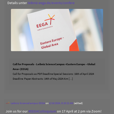
Details unter
leibniz-eega.de/events/confere
Call for Proposals - Leibniz ScienceCampus »Eastern Europe – Global
Area« (EEGA)
Call for Proposals as PDF Deadline Special Sessions: 16th of April 2024
Deadline Paper Abstracts: 14th of May 2024 Aim […]
Leibniz ScienceCampus EEGA
on
2/14/2024, 8:10:21 AM
(edited)
Join us for our
#
EEGAColloquium
on 17 April at 2 pm via Zoom!