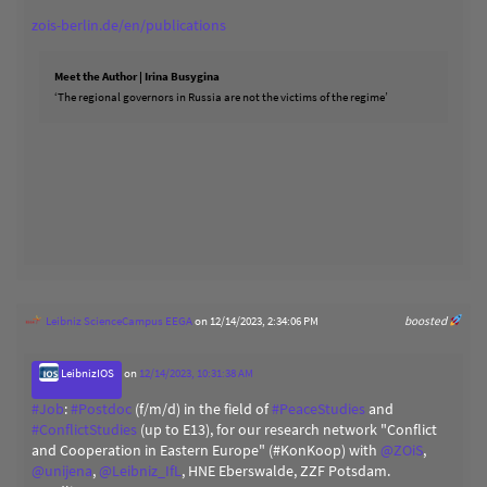
zois-berlin.de/en/publications
Meet the Author | Irina Busygina
‘The regional governors in Russia are not the victims of the regime’
Leibniz ScienceCampus EEGA
on 12/14/2023, 2:34:06 PM
boosted
LeibnizIOS
on
12/14/2023, 10:31:38 AM
#
Job
:
#
Postdoc
(f/m/d) in the field of
#
PeaceStudies
and
#
ConflictStudies
(up to E13), for our research network "Conflict
and Cooperation in Eastern Europe" (#KonKoop) with
@
ZOiS
,
@
unijena
,
@
Leibniz_IfL
, HNE Eberswalde, ZZF Potsdam.