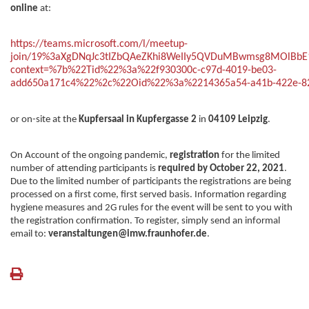
online
at:
https://teams.microsoft.com/l/meetup-
join/19%3aXgDNqJc3tIZbQAeZKhi8WeIIy5QVDuMBwmsg8MOlBbE1
context=%7b%22Tid%22%3a%22f930300c-c97d-4019-be03-
add650a171c4%22%2c%22Oid%22%3a%2214365a54-a41b-422e-8
or on-site at the
Kupfersaal in Kupfergasse 2
in
04109 Leipzig
.
On Account of the ongoing pandemic,
registration
for the limited
number of attending participants is
required by October 22, 2021
.
Due to the limited number of participants the registrations are being
processed on a first come, first served basis. Information regarding
hygiene measures and 2G rules for the event will be sent to you with
the registration confirmation. To register, simply send an informal
email to:
veranstaltungen@imw.fraunhofer.de
.