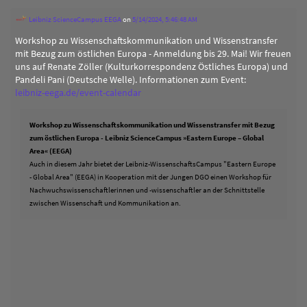
Leibniz ScienceCampus EEGA
on
5/14/2024, 5:46:48 AM
Workshop zu Wissenschaftskommunikation und Wissenstransfer
mit Bezug zum östlichen Europa - Anmeldung bis 29. Mai! Wir freuen
uns auf Renate Zöller (Kulturkorrespondenz Östliches Europa) und
Pandeli Pani (Deutsche Welle). Informationen zum Event:
leibniz-eega.de/event-calendar
Workshop zu Wissenschaftskommunikation und Wissenstransfer mit Bezug
zum östlichen Europa - Leibniz ScienceCampus »Eastern Europe – Global
Area« (EEGA)
Auch in diesem Jahr bietet der Leibniz-WissenschaftsCampus "Eastern Europe
- Global Area" (EEGA) in Kooperation mit der Jungen DGO einen Workshop für
Nachwuchswissenschaftlerinnen und -wissenschaftler an der Schnittstelle
zwischen Wissenschaft und Kommunikation an.