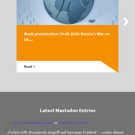
Book presentation 29.04.2026: Russia’s War on
Uk...
Read
Latest Mastodon Entries
Leibniz ScienceCampus EEGA
on
12/12/2024, 2:00:56 PM
„Putins Gift. Russlands Angriff auf Europas Freiheit“ – unter dieser