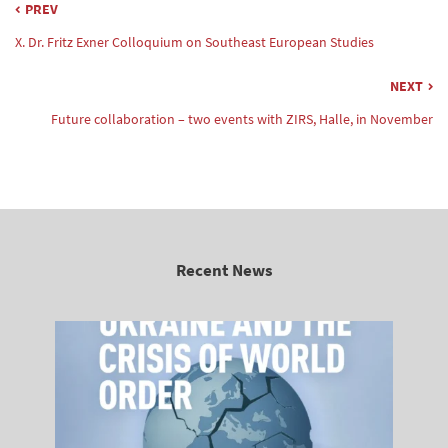
PREV
X. Dr. Fritz Exner Colloquium on Southeast European Studies
NEXT
Future collaboration – two events with ZIRS, Halle, in November
Recent News