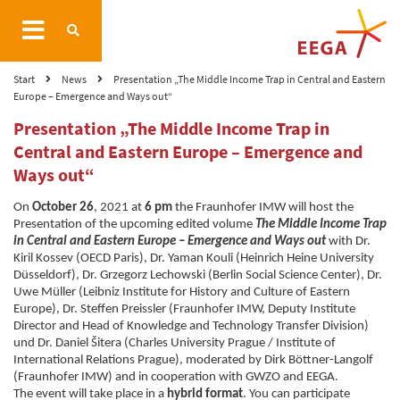
Start
News
Presentation „The Middle Income Trap in Central and Eastern
Europe – Emergence and Ways out“
Presentation „The Middle Income Trap in
Central and Eastern Europe – Emergence and
Ways out“
On
October 26
, 2021 at
6 pm
the Fraunhofer IMW will host the
Presentation of the upcoming edited volume
The Middle Income Trap
in Central and Eastern Europe – Emergence and Ways out
with Dr.
Kiril Kossev (OECD Paris), Dr. Yaman Kouli (Heinrich Heine University
Düsseldorf), Dr. Grzegorz Lechowski (Berlin Social Science Center), Dr.
Uwe Müller (Leibniz Institute for History and Culture of Eastern
Europe), Dr. Steffen Preissler (Fraunhofer IMW, Deputy Institute
Director and Head of Knowledge and Technology Transfer Division)
und Dr. Daniel Šitera (Charles University Prague / Institute of
International Relations Prague), moderated by Dirk Böttner-Langolf
(Fraunhofer IMW) and in cooperation with GWZO and EEGA.
The event will take place in a
hybrid format
. You can participate