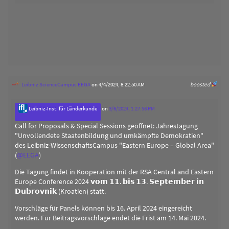
Leibniz ScienceCampus EEGA
on 4/4/2024, 8:22:50 AM
boosted
Leibniz-Inst. für Länderkunde
on
3/6/2024, 1:27:58 PM
Call for Proposals & Special Sessions geöffnet: Jahrestagung
"Unvollendete Staatenbildung und umkämpfte Demokratien"
des Leibniz-WissenschaftsCampus "Eastern Europe – Global Area"
(
@
EEGA
)
Die Tagung findet in Kooperation mit der RSA Central and Eastern
Europe Conference 2024 𝘃𝗼𝗺 𝟭𝟭. 𝗯𝗶𝘀 𝟭𝟯. 𝗦𝗲𝗽𝘁𝗲𝗺𝗯𝗲𝗿 𝗶𝗻
𝗗𝘂𝗯𝗿𝗼𝘃𝗻𝗶𝗸 (Kroatien) statt.
Vorschläge für Panels können bis 16. April 2024 eingereicht
werden. Für Beitragsvorschläge endet die Frist am 14. Mai 2024.