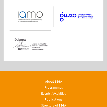
About EEGA
Programmes
Events / Activities
Publications
Structure of EEGA