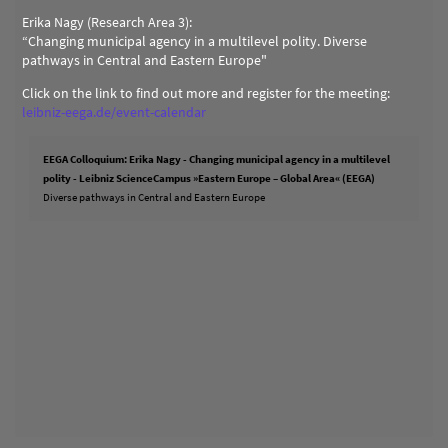
Erika Nagy (Research Area 3):
“Changing municipal agency in a multilevel polity. Diverse
pathways in Central and Eastern Europe"
Click on the link to find out more and register for the meeting:
leibniz-eega.de/event-calendar
EEGA Colloquium: Erika Nagy - Changing municipal agency in a multilevel
polity - Leibniz ScienceCampus »Eastern Europe – Global Area« (EEGA)
Diverse pathways in Central and Eastern Europe