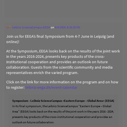
Leibniz ScienceCampus EEGA
on
4/4/2024, 8:33:10 AM
Join us for EEGA’s final Symposium from 4-7 June in Leipzig (and
online)!
At the Symposium, EEGA looks back on the results of the joint work
in the years 2016-2024, presents key products of the cross-
institutional cooperation and provides an outlook on future
collaboration. Guests from the scientific community and media
representatives enrich the varied program.
Click on the link for more information on the program and on how
to register:
leibniz-eega.de/event-calendar
Symposium - Leibniz ScienceCampus »Eastern Europe – Global Area« (EEGA)
In its final symposium, the Leibniz ScienceCampus “Eastern Europe – Global
Area” (EEGA) looks back on the results of the joint work in the years 2016 - 2024,
presents key products of the cross-institutional cooperation and provides an
outlook on future collaboration.