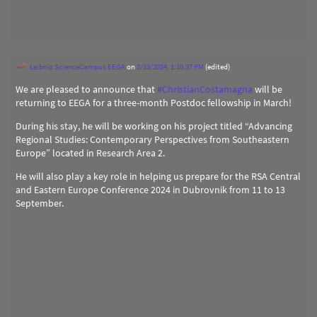
Leibniz ScienceCampus EEGA
on
2/13/2024, 1:10:37 PM
(edited)
We are pleased to announce that
#
ChristianCostamagna
will be
returning to EEGA for a three-month Postdoc fellowship in March!
During his stay, he will be working on his project titled “Advancing
Regional Studies: Contemporary Perspectives from Southeastern
Europe” located in Research Area 2.
He will also play a key role in helping us prepare for the RSA Central
and Eastern Europe Conference 2024 in Dubrovnik from 11 to 13
September.