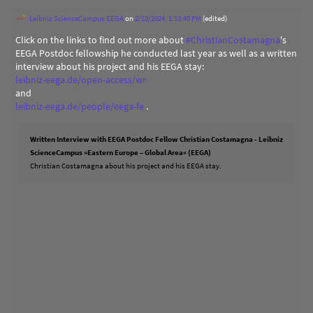
Leibniz ScienceCampus EEGA
on
2/13/2024, 1:13:45 PM
(edited)
Click on the links to find out more about
#
ChristianCostamagna
's
EEGA Postdoc fellowship he conducted last year as well as a written
interview about his project and his EEGA stay:
leibniz-eega.de/open-access/wr
and
leibniz-eega.de/people/eega-fe
.
Written Interview with EEGA Postdoc Fellow Christian Costamagna - Leibniz
ScienceCampus »Eastern Europe – Global Area« (EEGA)
Christian Costamagna about his project and his EEGA stay.