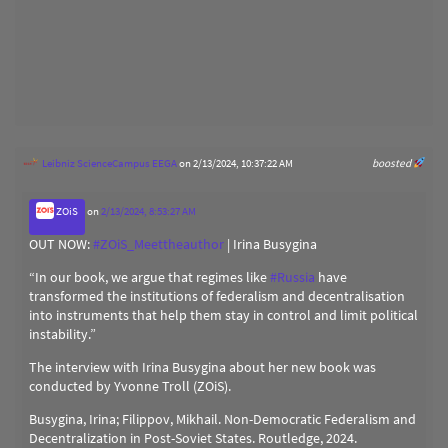
Leibniz ScienceCampus EEGA
on 2/13/2024, 10:37:22 AM
boosted
ZOiS
on
2/13/2024, 8:53:27 AM
OUT NOW:
#
ZOiS_Meettheauthor
| Irina Busygina
“In our book, we argue that regimes like
#
Russia
have
transformed the institutions of federalism and decentralisation
into instruments that help them stay in control and limit political
instability.”
The interview with Irina Busygina about her new book was
conducted by Yvonne Troll (ZOiS).
Busygina, Irina; Filippov, Mikhail. Non-Democratic Federalism and
Decentralization in Post-Soviet States. Routledge, 2024.