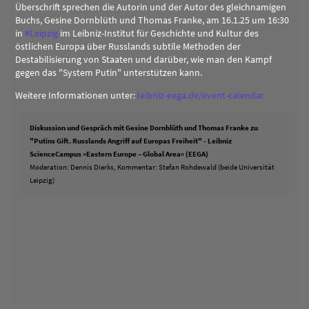
Überschrift sprechen die Autorin und der Autor des gleichnamigen
Buchs, Gesine Dornblüth und Thomas Franke, am 16.1.25 um 16:30
in
#
Leipzig
im Leibniz-Institut für Geschichte und Kultur des
östlichen Europa über Russlands subtile Methoden der
Destabilisierung von Staaten und darüber, wie man den Kampf
gegen das "System Putin" unterstützen kann.
Weitere Informationen unter:
leibniz-eega.de/event-calendar
Diskussion und Gespräch mit Gesine Dornblüth und Thomas Franke zu
"Putins Gift. Russlands Angriff auf Europas Freiheit" - Leibniz
ScienceCampus »Eastern Europe – Global Area« (EEGA)
Moderation: Dennis Dierks, Kommentar: Stefan Rohdewald (beide Universität
Leipzig)