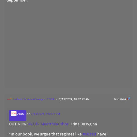
Leibniz ScienceCampus EEGA
on 2/13/2024, 10:37:22 AM
boosted
ZOiS
on
2/13/2024, 8:53:27 AM
OUT NOW:
#
ZOiS_Meettheauthor
| Irina Busygina
“In our book, we argue that regimes like
#
Russia
have