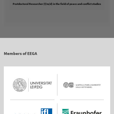
Postdoctoral Researcher (f/m/d) in the field of peace and conflict studies
Members of EEGA