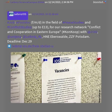
Leibniz ScienceCampus EEGA
on 12/14/2023, 2:34:06 PM
boosted
LeibnizIOS
on
12/14/2023, 10:31:38 AM
#
Job
:
#
Postdoc
(f/m/d) in the field of
#
PeaceStudies
and
#
ConflictStudies
(up to E13), for our research network "Conflict
and Cooperation in Eastern Europe" (#KonKoop) with
@
ZOiS
,
@
unijena
,
@
Leibniz_IfL
, HNE Eberswalde, ZZF Potsdam.
Deadline: Dec 29
leibniz-ios.de/freie-stellen-u