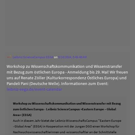
Leibniz ScienceCampus EEGA
on
5/14/2024, 5:46:48 AM
Workshop zu Wissenschaftskommunikation und Wissenstransfer
mit Bezug zum östlichen Europa - Anmeldung bis 29. Mai! Wir freuen
uns auf Renate Zöller (Kulturkorrespondenz Östliches Europa) und
Pandeli Pani (Deutsche Welle). Informationen zum Event:
leibniz-eega.de/event-calendar
Workshop zu Wissenschaftskommunikation und Wissenstransfer mit Bezug
zum östlichen Europa - Leibniz ScienceCampus »Eastern Europe – Global
Area« (EEGA)
Auch in diesem Jahr bietet der Leibniz-WissenschaftsCampus "Eastern Europe
- Global Area" (EEGA) in Kooperation mit der Jungen DGO einen Workshop für
Nachwuchswissenschaftlerinnen und -wissenschaftler an der Schnittstelle