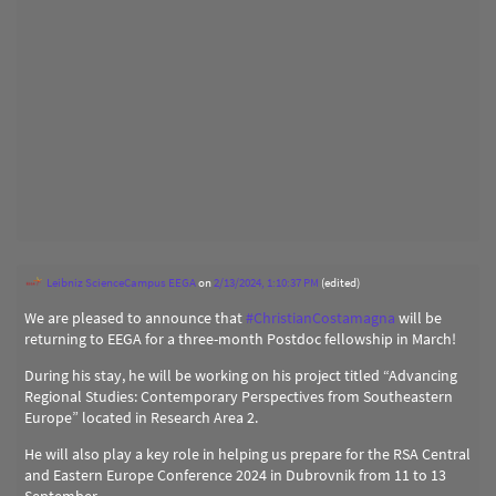
Leibniz ScienceCampus EEGA
on
2/13/2024, 1:10:37 PM
(edited)
We are pleased to announce that
#
ChristianCostamagna
will be
returning to EEGA for a three-month Postdoc fellowship in March!
During his stay, he will be working on his project titled “Advancing
Regional Studies: Contemporary Perspectives from Southeastern
Europe” located in Research Area 2.
He will also play a key role in helping us prepare for the RSA Central
and Eastern Europe Conference 2024 in Dubrovnik from 11 to 13
September.