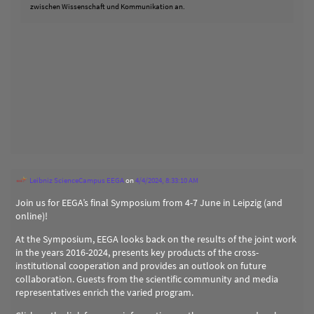
zwischen Wissenschaft und Kommunikation an.
Leibniz ScienceCampus EEGA
on
4/4/2024, 8:33:10 AM
Join us for EEGA’s final Symposium from 4-7 June in Leipzig (and
online)!
At the Symposium, EEGA looks back on the results of the joint work
in the years 2016-2024, presents key products of the cross-
institutional cooperation and provides an outlook on future
collaboration. Guests from the scientific community and media
representatives enrich the varied program.