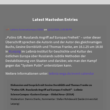
Latest Mastodon Entries
Leibniz ScienceCampus EEGA
on
12/12/2024, 2:00:56 PM
„Putins Gift. Russlands Angriff auf Europas Freiheit“ – unter dieser
Überschrift sprechen die Autorin und der Autor des gleichnamigen
Buchs, Gesine Dornblüth und Thomas Franke, am 16.1.25 um 16:30
in
#
Leipzig
im Leibniz-Institut für Geschichte und Kultur des
östlichen Europa über Russlands subtile Methoden der
Destabilisierung von Staaten und darüber, wie man den Kampf
gegen das "System Putin" unterstützen kann.
Weitere Informationen unter:
leibniz-eega.de/event-calendar
Diskussion und Gespräch mit Gesine Dornblüth und Thomas Franke zu
"Putins Gift. Russlands Angriff auf Europas Freiheit" - Leibniz
ScienceCampus »Eastern Europe – Global Area« (EEGA)
Moderation: Dennis Dierks, Kommentar: Stefan Rohdewald (beide Universität
Leipzig)