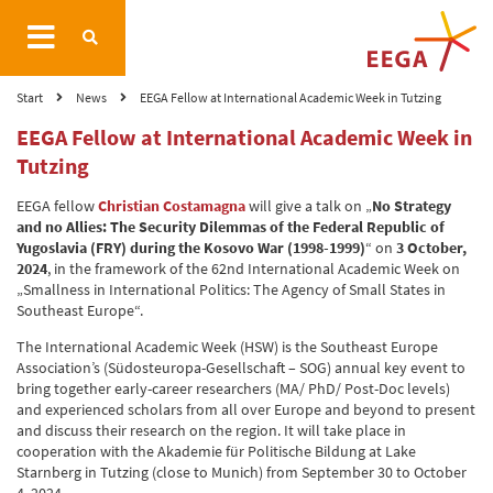
Start
News
EEGA Fellow at International Academic Week in Tutzing
EEGA Fellow at International Academic Week in
Tutzing
EEGA fellow
Christian Costamagna
will give a talk on „
No Strategy
and no Allies: The Security Dilemmas of the Federal Republic of
Yugoslavia (FRY) during the Kosovo War (1998­-1999)
“ on
3 October,
2024
, in the framework of the 62nd International Academic Week on
„Smallness in International Politics: The Agency of Small States in
Southeast Europe“.
The International Academic Week (HSW) is the Southeast Europe
Association’s (Südosteuropa-Gesellschaft – SOG) annual key event to
bring together early-career researchers (MA/ PhD/ Post-Doc levels)
and experienced scholars from all over Europe and beyond to present
and discuss their research on the region. It will take place in
cooperation with the Akademie für Politische Bildung at Lake
Starnberg in Tutzing (close to Munich) from September 30 to October