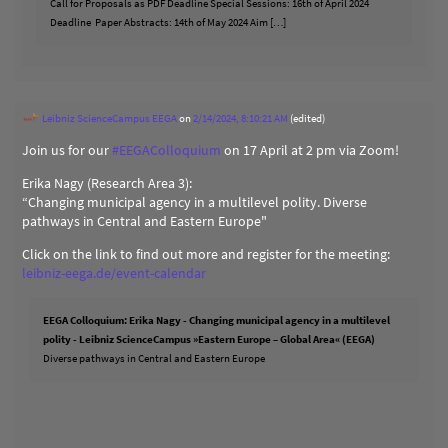
Call for Proposals as PDF Deadline Special Sessions: 16th of April 2024
Deadline Paper Abstracts: 14th of May 2024 Aim […]
Leibniz ScienceCampus EEGA
on
2/14/2024, 8:10:21 AM
(edited)
Join us for our
#
EEGAColloquium
on 17 April at 2 pm via Zoom!
Erika Nagy (Research Area 3):
“Changing municipal agency in a multilevel polity. Diverse
pathways in Central and Eastern Europe"
Click on the link to find out more and register for the meeting:
leibniz-eega.de/event-calendar
EEGA Colloquium: Erika Nagy - Changing municipal agency in a multilevel
polity - Leibniz ScienceCampus »Eastern Europe – Global Area« (EEGA)
Diverse pathways in Central and Eastern Europe