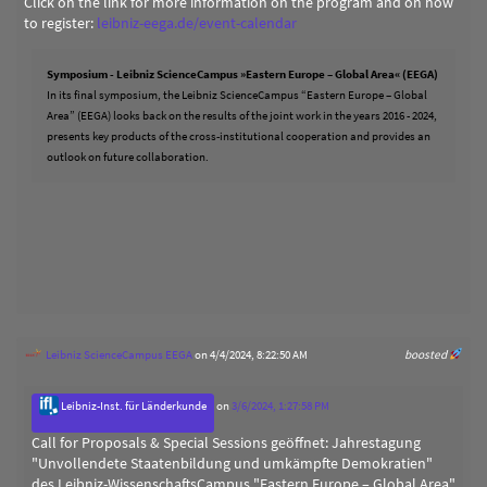
Click on the link for more information on the program and on how
to register:
leibniz-eega.de/event-calendar
Symposium - Leibniz ScienceCampus »Eastern Europe – Global Area« (EEGA)
In its final symposium, the Leibniz ScienceCampus “Eastern Europe – Global
Area” (EEGA) looks back on the results of the joint work in the years 2016 - 2024,
presents key products of the cross-institutional cooperation and provides an
outlook on future collaboration.
Leibniz ScienceCampus EEGA
on 4/4/2024, 8:22:50 AM
boosted
Leibniz-Inst. für Länderkunde
on
3/6/2024, 1:27:58 PM
Call for Proposals & Special Sessions geöffnet: Jahrestagung
"Unvollendete Staatenbildung und umkämpfte Demokratien"
des Leibniz-WissenschaftsCampus "Eastern Europe – Global Area"