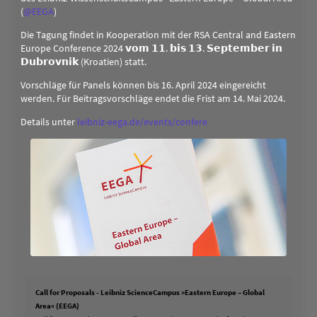
(
@
EEGA
)
Die Tagung findet in Kooperation mit der RSA Central and Eastern
Europe Conference 2024 𝘃𝗼𝗺 𝟭𝟭. 𝗯𝗶𝘀 𝟭𝟯. 𝗦𝗲𝗽𝘁𝗲𝗺𝗯𝗲𝗿 𝗶𝗻
𝗗𝘂𝗯𝗿𝗼𝘃𝗻𝗶𝗸 (Kroatien) statt.
Vorschläge für Panels können bis 16. April 2024 eingereicht
werden. Für Beitragsvorschläge endet die Frist am 14. Mai 2024.
Details unter
leibniz-eega.de/events/confere
Call for Proposals - Leibniz ScienceCampus »Eastern Europe – Global
Area« (EEGA)