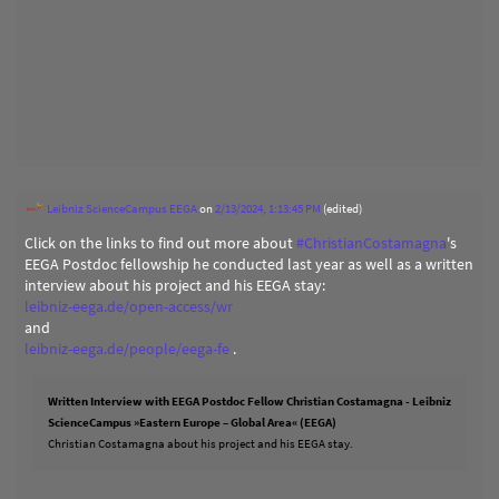
Leibniz ScienceCampus EEGA
on
2/13/2024, 1:13:45 PM
(edited)
Click on the links to find out more about
#
ChristianCostamagna
's
EEGA Postdoc fellowship he conducted last year as well as a written
interview about his project and his EEGA stay:
leibniz-eega.de/open-access/wr
and
leibniz-eega.de/people/eega-fe
.
Written Interview with EEGA Postdoc Fellow Christian Costamagna - Leibniz
ScienceCampus »Eastern Europe – Global Area« (EEGA)
Christian Costamagna about his project and his EEGA stay.