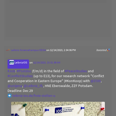
Leibniz ScienceCampus EEGA
on 12/14/2023, 2:34:06 PM
boosted
LeibnizIOS
on
12/14/2023, 10:31:38 AM
#
Job
:
#
Postdoc
(f/m/d) in the field of
#
PeaceStudies
and
#
ConflictStudies
(up to E13), for our research network "Conflict
and Cooperation in Eastern Europe" (#KonKoop) with
@
ZOiS
,
@
unijena
,
@
Leibniz_IfL
, HNE Eberswalde, ZZF Potsdam.
Deadline: Dec 29
leibniz-ios.de/freie-stellen-u