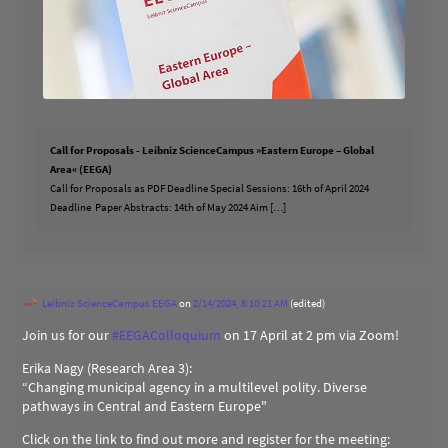
Call for Proposals - Leibniz ScienceCampus »Eastern Europe – Global
Area« (EEGA)
Call for Proposals as PDF Deadline Special Sessions: 16th of April 2024
Deadline Paper Abstracts: 14th of May 2024 Aim […]
Leibniz ScienceCampus EEGA
on
2/14/2024, 8:10:21 AM
(edited)
Join us for our
#
EEGAColloquium
on 17 April at 2 pm via Zoom!
Erika Nagy (Research Area 3):
“Changing municipal agency in a multilevel polity. Diverse
pathways in Central and Eastern Europe"
Click on the link to find out more and register for the meeting: