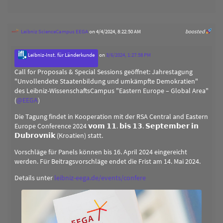
Leibniz ScienceCampus EEGA
on 4/4/2024, 8:22:50 AM
boosted
Leibniz-Inst. für Länderkunde
on
3/6/2024, 1:27:58 PM
Call for Proposals & Special Sessions geöffnet: Jahrestagung
"Unvollendete Staatenbildung und umkämpfte Demokratien"
des Leibniz-WissenschaftsCampus "Eastern Europe – Global Area"
(
@
EEGA
)
Die Tagung findet in Kooperation mit der RSA Central and Eastern
Europe Conference 2024 𝘃𝗼𝗺 𝟭𝟭. 𝗯𝗶𝘀 𝟭𝟯. 𝗦𝗲𝗽𝘁𝗲𝗺𝗯𝗲𝗿 𝗶𝗻
𝗗𝘂𝗯𝗿𝗼𝘃𝗻𝗶𝗸 (Kroatien) statt.
Vorschläge für Panels können bis 16. April 2024 eingereicht
werden. Für Beitragsvorschläge endet die Frist am 14. Mai 2024.
Details unter
leibniz-eega.de/events/confere