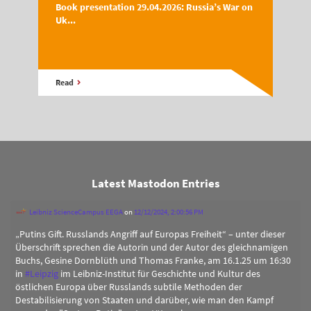
Book presentation 29.04.2026: Russia’s War on
Uk...
Read
Latest Mastodon Entries
Leibniz ScienceCampus EEGA
on
12/12/2024, 2:00:56 PM
„Putins Gift. Russlands Angriff auf Europas Freiheit“ – unter dieser
Überschrift sprechen die Autorin und der Autor des gleichnamigen
Buchs, Gesine Dornblüth und Thomas Franke, am 16.1.25 um 16:30
in
#
Leipzig
im Leibniz-Institut für Geschichte und Kultur des
östlichen Europa über Russlands subtile Methoden der
Destabilisierung von Staaten und darüber, wie man den Kampf