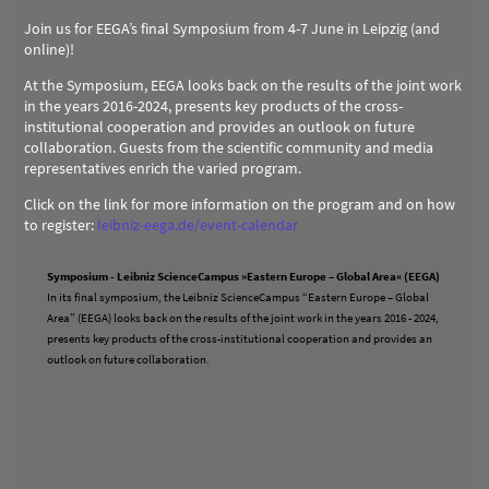
Join us for EEGA’s final Symposium from 4-7 June in Leipzig (and
online)!
At the Symposium, EEGA looks back on the results of the joint work
in the years 2016-2024, presents key products of the cross-
institutional cooperation and provides an outlook on future
collaboration. Guests from the scientific community and media
representatives enrich the varied program.
Click on the link for more information on the program and on how
to register:
leibniz-eega.de/event-calendar
Symposium - Leibniz ScienceCampus »Eastern Europe – Global Area« (EEGA)
In its final symposium, the Leibniz ScienceCampus “Eastern Europe – Global
Area” (EEGA) looks back on the results of the joint work in the years 2016 - 2024,
presents key products of the cross-institutional cooperation and provides an
outlook on future collaboration.