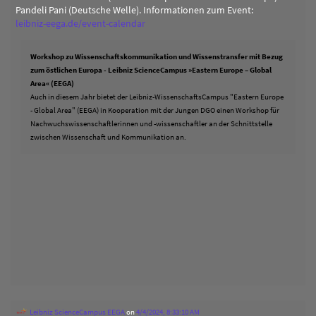
Pandeli Pani (Deutsche Welle). Informationen zum Event:
leibniz-eega.de/event-calendar
Workshop zu Wissenschaftskommunikation und Wissenstransfer mit Bezug
zum östlichen Europa - Leibniz ScienceCampus »Eastern Europe – Global
Area« (EEGA)
Auch in diesem Jahr bietet der Leibniz-WissenschaftsCampus "Eastern Europe
- Global Area" (EEGA) in Kooperation mit der Jungen DGO einen Workshop für
Nachwuchswissenschaftlerinnen und -wissenschaftler an der Schnittstelle
zwischen Wissenschaft und Kommunikation an.
Leibniz ScienceCampus EEGA
on
4/4/2024, 8:33:10 AM