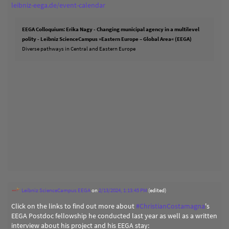
leibniz-eega.de/event-calendar
EEGA Colloquium: Erika Nagy - Changing municipal agency in a multilevel
polity - Leibniz ScienceCampus »Eastern Europe – Global Area« (EEGA)
Diverse pathways in Central and Eastern Europe
Leibniz ScienceCampus EEGA
on
2/13/2024, 1:13:45 PM
(edited)
Click on the links to find out more about
#
ChristianCostamagna
's
EEGA Postdoc fellowship he conducted last year as well as a written
interview about his project and his EEGA stay: