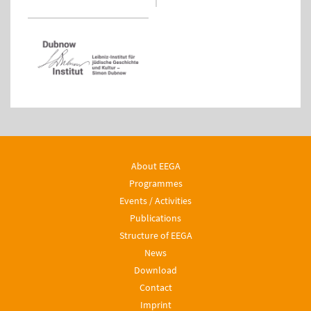
About EEGA
Programmes
Events / Activities
Publications
Structure of EEGA
News
Download
Contact
Imprint