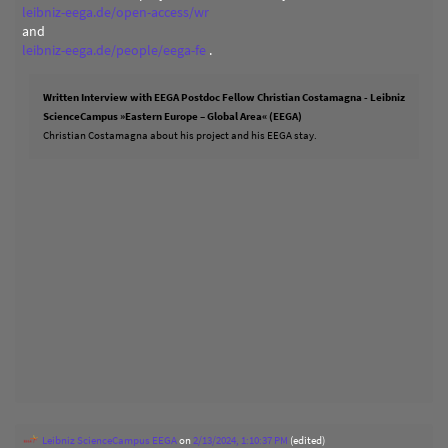
leibniz-eega.de/open-access/wr
and
leibniz-eega.de/people/eega-fe
.
Written Interview with EEGA Postdoc Fellow Christian Costamagna - Leibniz
ScienceCampus »Eastern Europe – Global Area« (EEGA)
Christian Costamagna about his project and his EEGA stay.
Leibniz ScienceCampus EEGA
on
2/13/2024, 1:10:37 PM
(edited)