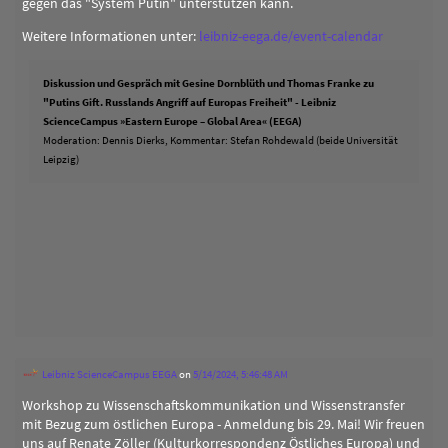
gegen das "System Putin" unterstützen kann.
Weitere Informationen unter:
leibniz-eega.de/event-calendar
Diskussion und Gespräch mit Gesine Dornblüth und Thomas Franke zu
"Putins Gift. Russlands Angriff auf Europas Freiheit" - Leibniz
ScienceCampus »Eastern Europe – Global Area« (EEGA)
Moderation: Dennis Dierks, Kommentar: Stefan Rohdewald (beide Universität
Leipzig)
Leibniz ScienceCampus EEGA
on
5/14/2024, 5:46:48 AM
Workshop zu Wissenschaftskommunikation und Wissenstransfer
mit Bezug zum östlichen Europa - Anmeldung bis 29. Mai! Wir freuen
uns auf Renate Zöller (Kulturkorrespondenz Östliches Europa) und