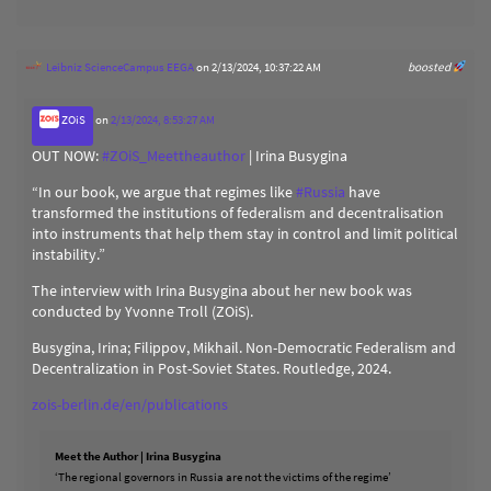
Leibniz ScienceCampus EEGA
on 2/13/2024, 10:37:22 AM
boosted
ZOiS
on
2/13/2024, 8:53:27 AM
OUT NOW:
#
ZOiS_Meettheauthor
| Irina Busygina
“In our book, we argue that regimes like
#
Russia
have
transformed the institutions of federalism and decentralisation
into instruments that help them stay in control and limit political
instability.”
The interview with Irina Busygina about her new book was
conducted by Yvonne Troll (ZOiS).
Busygina, Irina; Filippov, Mikhail. Non-Democratic Federalism and
Decentralization in Post-Soviet States. Routledge, 2024.
zois-berlin.de/en/publications
Meet the Author | Irina Busygina
‘The regional governors in Russia are not the victims of the regime’