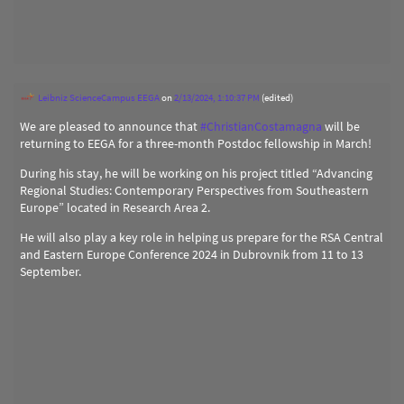
Leibniz ScienceCampus EEGA
on
2/13/2024, 1:10:37 PM
(edited)
We are pleased to announce that
#
ChristianCostamagna
will be
returning to EEGA for a three-month Postdoc fellowship in March!
During his stay, he will be working on his project titled “Advancing
Regional Studies: Contemporary Perspectives from Southeastern
Europe” located in Research Area 2.
He will also play a key role in helping us prepare for the RSA Central
and Eastern Europe Conference 2024 in Dubrovnik from 11 to 13
September.