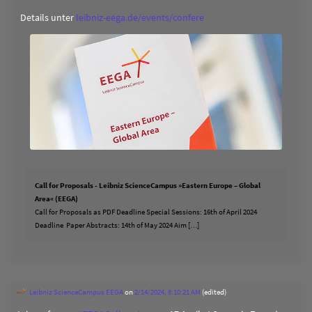
Details unter
leibniz-eega.de/events/confere
Call for Proposals - Leibniz ScienceCampus »Eastern Europe – Global
Area« (EEGA)
Call for Proposals as PDF Deadline Special Sessions: 16th of April 2024
Deadline Paper Abstracts: 14th of May 2024 Aim […]
Leibniz ScienceCampus EEGA
on
2/14/2024, 8:10:21 AM
(edited)