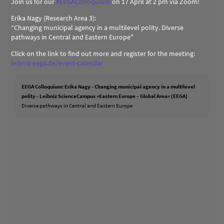
Join us for our
#
EEGAColloquium
on 17 April at 2 pm via Zoom!
Erika Nagy (Research Area 3):
“Changing municipal agency in a multilevel polity. Diverse
pathways in Central and Eastern Europe"
Click on the link to find out more and register for the meeting:
leibniz-eega.de/event-calendar
EEGA Colloquium: Erika Nagy - Changing municipal agency in a multilevel
polity - Leibniz ScienceCampus »Eastern Europe – Global Area« (EEGA)
Diverse pathways in Central and Eastern Europe