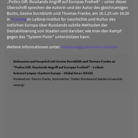
„Putins Gift. Russlands Angriff auf Europas Freiheit“ – unter dieser
Überschrift sprechen die Autorin und der Autor des gleichnamigen
Buchs, Gesine Dornblüth und Thomas Franke, am 16.1.25 um 16:30
in
#
Leipzig
im Leibniz-Institut für Geschichte und Kultur des
östlichen Europa über Russlands subtile Methoden der
Destabilisierung von Staaten und darüber, wie man den Kampf
gegen das "System Putin" unterstützen kann.
Weitere Informationen unter:
leibniz-eega.de/event-calendar
Diskussion und Gespräch mit Gesine Dornblüth und Thomas Franke zu
"Putins Gift. Russlands Angriff auf Europas Freiheit" - Leibniz
ScienceCampus »Eastern Europe – Global Area« (EEGA)
Moderation: Dennis Dierks, Kommentar: Stefan Rohdewald (beide Universität
Leipzig)