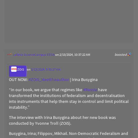
Leibniz ScienceCampus EEGA
on 2/13/2024, 10:37:22 AM
boosted
ZOiS
on
2/13/2024, 8:53:27 AM
OUT NOW:
#
ZOiS_Meettheauthor
| Irina Busygina
“In our book, we argue that regimes like
#
Russia
have
transformed the institutions of federalism and decentralisation
into instruments that help them stay in control and limit political
instability.”
The interview with Irina Busygina about her new book was
conducted by Yvonne Troll (ZOiS).
Busygina, Irina; Filippov, Mikhail. Non-Democratic Federalism and