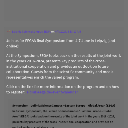
Leibniz ScienceCampus EEGA
on
4/4/2024, 8:33:10 AM
Join us for EEGA’s final Symposium from 4-7 June in Leipzig (and
online)!
At the Symposium, EEGA looks back on the results of the joint work
in the years 2016-2024, presents key products of the cross-
institutional cooperation and provides an outlook on future
collaboration. Guests from the scientific community and media
representatives enrich the varied program.
Click on the link for more information on the program and on how
to register:
leibniz-eega.de/event-calendar
Symposium - Leibniz ScienceCampus »Eastern Europe – Global Area« (EEGA)
In its final symposium, the Leibniz ScienceCampus “Eastern Europe – Global
Area” (EEGA) looks back on the results of the joint work in the years 2016 - 2024,
presents key products of the cross-institutional cooperation and provides an
outlook on future collaboration.