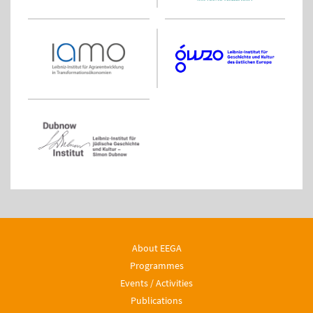
About EEGA
Programmes
Events / Activities
Publications