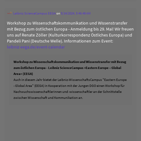
Leibniz ScienceCampus EEGA
on
5/14/2024, 5:46:48 AM
Workshop zu Wissenschaftskommunikation und Wissenstransfer
mit Bezug zum östlichen Europa - Anmeldung bis 29. Mai! Wir freuen
uns auf Renate Zöller (Kulturkorrespondenz Östliches Europa) und
Pandeli Pani (Deutsche Welle). Informationen zum Event:
leibniz-eega.de/event-calendar
Workshop zu Wissenschaftskommunikation und Wissenstransfer mit Bezug
zum östlichen Europa - Leibniz ScienceCampus »Eastern Europe – Global
Area« (EEGA)
Auch in diesem Jahr bietet der Leibniz-WissenschaftsCampus "Eastern Europe
- Global Area" (EEGA) in Kooperation mit der Jungen DGO einen Workshop für
Nachwuchswissenschaftlerinnen und -wissenschaftler an der Schnittstelle
zwischen Wissenschaft und Kommunikation an.