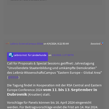
Leibniz ScienceCampus EEGA
on 4/4/2024, 8:22:50 AM
boosted
Leibniz-Inst. für Länderkunde
on
3/6/2024, 1:27:58 PM
Call for Proposals & Special Sessions geöffnet: Jahrestagung
"Unvollendete Staatenbildung und umkämpfte Demokratien"
des Leibniz-WissenschaftsCampus "Eastern Europe – Global Area"
(
@
EEGA
)
Die Tagung findet in Kooperation mit der RSA Central and Eastern
Europe Conference 2024 𝘃𝗼𝗺 𝟭𝟭. 𝗯𝗶𝘀 𝟭𝟯. 𝗦𝗲𝗽𝘁𝗲𝗺𝗯𝗲𝗿 𝗶𝗻
𝗗𝘂𝗯𝗿𝗼𝘃𝗻𝗶𝗸 (Kroatien) statt.
Vorschläge für Panels können bis 16. April 2024 eingereicht
werden. Für Beitragsvorschläge endet die Frist am 14. Mai 2024.