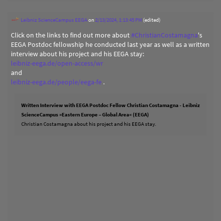
Leibniz ScienceCampus EEGA
on
2/13/2024, 1:13:45 PM
(edited)
Click on the links to find out more about
#
ChristianCostamagna
's
EEGA Postdoc fellowship he conducted last year as well as a written
interview about his project and his EEGA stay:
leibniz-eega.de/open-access/wr
and
leibniz-eega.de/people/eega-fe
.
Written Interview with EEGA Postdoc Fellow Christian Costamagna - Leibniz
ScienceCampus »Eastern Europe – Global Area« (EEGA)
Christian Costamagna about his project and his EEGA stay.