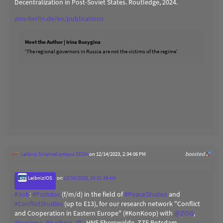
Decentralization in Post-Soviet States. Routledge, 2024.
zois-berlin.de/en/publications
Meet the Author | Irina Busygina
‘The regional governors in Russia are not the victims of the regime’
Leibniz ScienceCampus EEGA
on 12/14/2023, 2:34:06 PM
boosted
LeibnizIOS
on
12/14/2023, 10:31:38 AM
#
Job
:
#
Postdoc
(f/m/d) in the field of
#
PeaceStudies
and
#
ConflictStudies
(up to E13), for our research network "Conflict
and Cooperation in Eastern Europe" (#KonKoop) with
@
ZOiS
,
@
unijena
,
@
Leibniz_IfL
, HNE Eberswalde, ZZF Potsdam.