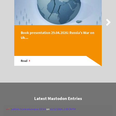
Book presentation 29.04.2026: Russia’s War on
Uk...
Read
Latest Mastodon Entries
Leibniz ScienceCampus EEGA
on
12/12/2024, 2:00:56 PM