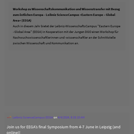
Workshop zu Wissenschaftskommunikation und Wissenstransfer mit Bezug
zum östlichen Europa - Leibniz ScienceCampus »Eastern Europe – Global
Area« (EEGA)
Auch in diesem Jahr bietet der Leibniz-WissenschaftsCampus "Eastern Europe
- Global Area" (EEGA) in Kooperation mit der Jungen DGO einen Workshop für
Nachwuchswissenschaftlerinnen und -wissenschaftler an der Schnittstelle
zwischen Wissenschaft und Kommunikation an.
Leibniz ScienceCampus EEGA
on
4/4/2024, 8:33:10 AM
Join us for EEGA’s final Symposium from 4-7 June in Leipzig (and
online)!