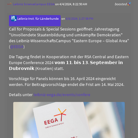
Leibniz ScienceCampus EEGA
on 4/4/2024, 8:22:50 AM
boosted
Leibniz-Inst. für Länderkunde
on
3/6/2024, 1:27:58 PM
Call for Proposals & Special Sessions geöffnet: Jahrestagung
"Unvollendete Staatenbildung und umkämpfte Demokratien"
des Leibniz-WissenschaftsCampus "Eastern Europe – Global Area"
(
@
EEGA
)
Die Tagung findet in Kooperation mit der RSA Central and Eastern
Europe Conference 2024 𝘃𝗼𝗺 𝟭𝟭. 𝗯𝗶𝘀 𝟭𝟯. 𝗦𝗲𝗽𝘁𝗲𝗺𝗯𝗲𝗿 𝗶𝗻
𝗗𝘂𝗯𝗿𝗼𝘃𝗻𝗶𝗸 (Kroatien) statt.
Vorschläge für Panels können bis 16. April 2024 eingereicht
werden. Für Beitragsvorschläge endet die Frist am 14. Mai 2024.
Details unter
leibniz-eega.de/events/confere