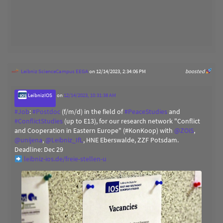
Leibniz ScienceCampus EEGA
on 12/14/2023, 2:34:06 PM
boosted
LeibnizIOS
on
12/14/2023, 10:31:38 AM
#
Job
:
#
Postdoc
(f/m/d) in the field of
#
PeaceStudies
and
#
ConflictStudies
(up to E13), for our research network "Conflict
and Cooperation in Eastern Europe" (#KonKoop) with
@
ZOiS
,
@
unijena
,
@
Leibniz_IfL
, HNE Eberswalde, ZZF Potsdam.
Deadline: Dec 29
leibniz-ios.de/freie-stellen-u