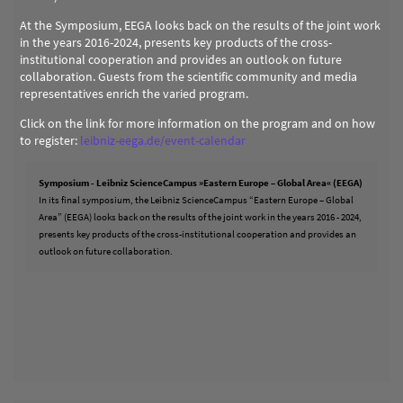
At the Symposium, EEGA looks back on the results of the joint work
in the years 2016-2024, presents key products of the cross-
institutional cooperation and provides an outlook on future
collaboration. Guests from the scientific community and media
representatives enrich the varied program.
Click on the link for more information on the program and on how
to register:
leibniz-eega.de/event-calendar
Symposium - Leibniz ScienceCampus »Eastern Europe – Global Area« (EEGA)
In its final symposium, the Leibniz ScienceCampus “Eastern Europe – Global
Area” (EEGA) looks back on the results of the joint work in the years 2016 - 2024,
presents key products of the cross-institutional cooperation and provides an
outlook on future collaboration.