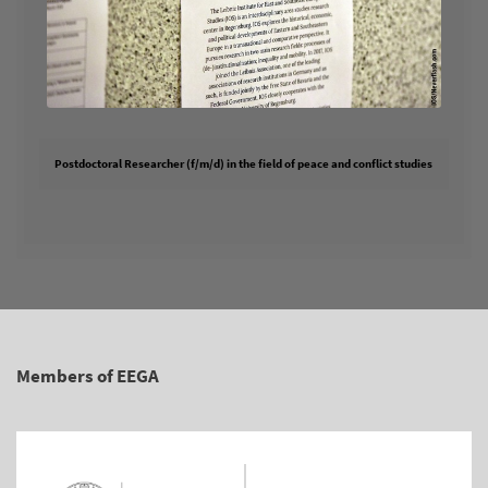
Postdoctoral Researcher (f/m/d) in the field of peace and conflict studies
Members of EEGA