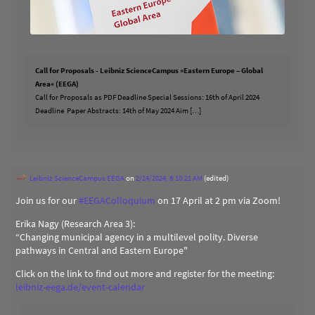
Call for Proposals - Leibniz ScienceCampus »Eastern Europe – Global
Area« (EEGA)
Call for Proposals as PDF Deadline Special Sessions: 16th of April 2024
Deadline Paper Abstracts: 14th of May 2024 Aim […]
Leibniz ScienceCampus EEGA
on
2/14/2024, 8:10:21 AM
(edited)
Join us for our
#
EEGAColloquium
on 17 April at 2 pm via Zoom!
Erika Nagy (Research Area 3):
“Changing municipal agency in a multilevel polity. Diverse
pathways in Central and Eastern Europe"
Click on the link to find out more and register for the meeting:
leibniz-eega.de/event-calendar