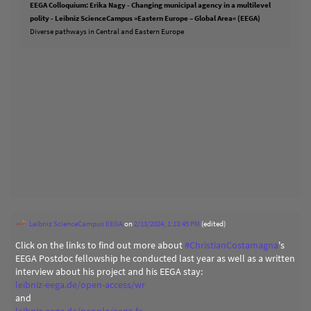
EEGA Colloquium: Erika Nagy - Changing municipal agency in a multilevel
polity - Leibniz ScienceCampus »Eastern Europe – Global Area« (EEGA)
Diverse pathways in Central and Eastern Europe
Leibniz ScienceCampus EEGA
on
2/13/2024, 1:13:45 PM
(edited)
Click on the links to find out more about
#
ChristianCostamagna
's
EEGA Postdoc fellowship he conducted last year as well as a written
interview about his project and his EEGA stay:
leibniz-eega.de/open-access/wr
and