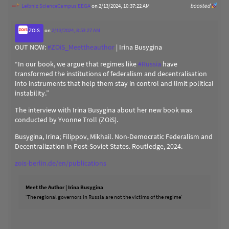
Leibniz ScienceCampus EEGA
on 2/13/2024, 10:37:22 AM
boosted
ZOiS
on
2/13/2024, 8:53:27 AM
OUT NOW:
#
ZOiS_Meettheauthor
| Irina Busygina
“In our book, we argue that regimes like
#
Russia
have
transformed the institutions of federalism and decentralisation
into instruments that help them stay in control and limit political
instability.”
The interview with Irina Busygina about her new book was
conducted by Yvonne Troll (ZOiS).
Busygina, Irina; Filippov, Mikhail. Non-Democratic Federalism and
Decentralization in Post-Soviet States. Routledge, 2024.
zois-berlin.de/en/publications
Meet the Author | Irina Busygina
‘The regional governors in Russia are not the victims of the regime’