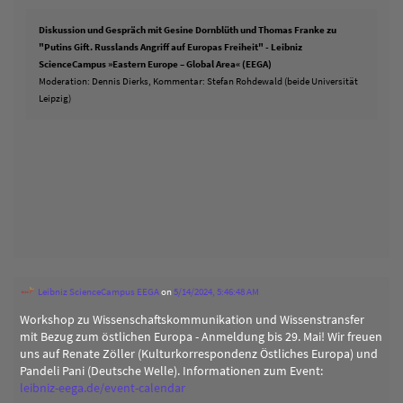
Diskussion und Gespräch mit Gesine Dornblüth und Thomas Franke zu
"Putins Gift. Russlands Angriff auf Europas Freiheit" - Leibniz
ScienceCampus »Eastern Europe – Global Area« (EEGA)
Moderation: Dennis Dierks, Kommentar: Stefan Rohdewald (beide Universität
Leipzig)
Leibniz ScienceCampus EEGA
on
5/14/2024, 5:46:48 AM
Workshop zu Wissenschaftskommunikation und Wissenstransfer
mit Bezug zum östlichen Europa - Anmeldung bis 29. Mai! Wir freuen
uns auf Renate Zöller (Kulturkorrespondenz Östliches Europa) und
Pandeli Pani (Deutsche Welle). Informationen zum Event:
leibniz-eega.de/event-calendar