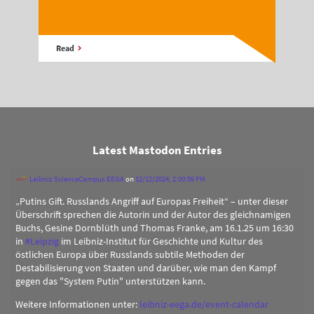
Read
Latest Mastodon Entries
Leibniz ScienceCampus EEGA
on
12/12/2024, 2:00:56 PM
„Putins Gift. Russlands Angriff auf Europas Freiheit“ – unter dieser
Überschrift sprechen die Autorin und der Autor des gleichnamigen
Buchs, Gesine Dornblüth und Thomas Franke, am 16.1.25 um 16:30
in
#
Leipzig
im Leibniz-Institut für Geschichte und Kultur des
östlichen Europa über Russlands subtile Methoden der
Destabilisierung von Staaten und darüber, wie man den Kampf
gegen das "System Putin" unterstützen kann.
Weitere Informationen unter:
leibniz-eega.de/event-calendar