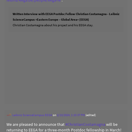
leibniz-eega.de/people/eega-fe
.
Written Interview with EEGA Postdoc Fellow Christian Costamagna - Leibniz
ScienceCampus »Eastern Europe – Global Area« (EEGA)
Christian Costamagna about his project and his EEGA stay.
Leibniz ScienceCampus EEGA
on
2/13/2024, 1:10:37 PM
(edited)
We are pleased to announce that
#
ChristianCostamagna
will be
returning to EEGA for a three-month Postdoc fellowship in March!