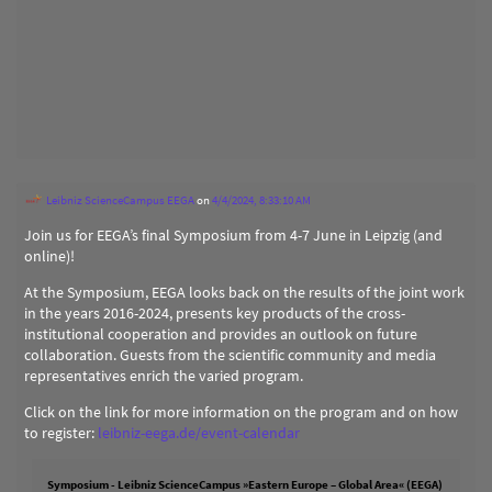
Leibniz ScienceCampus EEGA
on
4/4/2024, 8:33:10 AM
Join us for EEGA’s final Symposium from 4-7 June in Leipzig (and
online)!
At the Symposium, EEGA looks back on the results of the joint work
in the years 2016-2024, presents key products of the cross-
institutional cooperation and provides an outlook on future
collaboration. Guests from the scientific community and media
representatives enrich the varied program.
Click on the link for more information on the program and on how
to register:
leibniz-eega.de/event-calendar
Symposium - Leibniz ScienceCampus »Eastern Europe – Global Area« (EEGA)