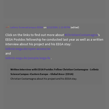
Leibniz ScienceCampus EEGA
on
2/13/2024, 1:13:45 PM
(edited)
Click on the links to find out more about
#
ChristianCostamagna
's
EEGA Postdoc fellowship he conducted last year as well as a written
interview about his project and his EEGA stay:
leibniz-eega.de/open-access/wr
and
leibniz-eega.de/people/eega-fe
.
Written Interview with EEGA Postdoc Fellow Christian Costamagna - Leibniz
ScienceCampus »Eastern Europe – Global Area« (EEGA)
Christian Costamagna about his project and his EEGA stay.