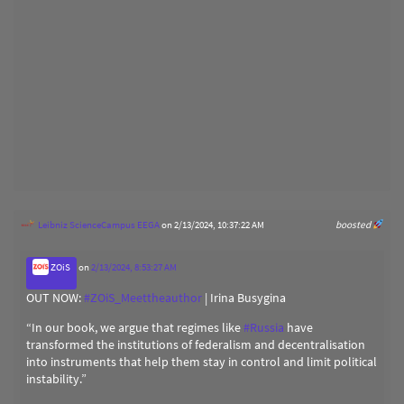
Leibniz ScienceCampus EEGA
on 2/13/2024, 10:37:22 AM
boosted
ZOiS
on
2/13/2024, 8:53:27 AM
OUT NOW:
#
ZOiS_Meettheauthor
| Irina Busygina
“In our book, we argue that regimes like
#
Russia
have
transformed the institutions of federalism and decentralisation
into instruments that help them stay in control and limit political
instability.”