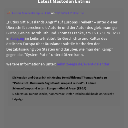
Latest Mastodon Entries
Leibniz ScienceCampus EEGA
on
12/12/2024, 2:00:56 PM
„Putins Gift. Russlands Angriff auf Europas Freiheit“ – unter dieser
Überschrift sprechen die Autorin und der Autor des gleichnamigen
Buchs, Gesine Dornblüth und Thomas Franke, am 16.1.25 um 16:30
in
#
Leipzig
im Leibniz-Institut für Geschichte und Kultur des
östlichen Europa über Russlands subtile Methoden der
Destabilisierung von Staaten und darüber, wie man den Kampf
gegen das "System Putin" unterstützen kann.
Weitere Informationen unter:
leibniz-eega.de/event-calendar
Diskussion und Gespräch mit Gesine Dornblüth und Thomas Franke zu
"Putins Gift. Russlands Angriff auf Europas Freiheit" - Leibniz
ScienceCampus »Eastern Europe – Global Area« (EEGA)
Moderation: Dennis Dierks, Kommentar: Stefan Rohdewald (beide Universität
Leipzig)