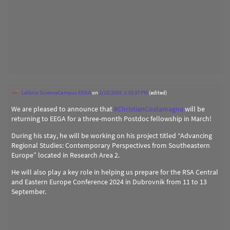
Leibniz ScienceCampus EEGA
on
2/13/2024, 1:10:37 PM
(edited)
We are pleased to announce that
#
ChristianCostamagna
will be
returning to EEGA for a three-month Postdoc fellowship in March!
During his stay, he will be working on his project titled “Advancing
Regional Studies: Contemporary Perspectives from Southeastern
Europe” located in Research Area 2.
He will also play a key role in helping us prepare for the RSA Central
and Eastern Europe Conference 2024 in Dubrovnik from 11 to 13
September.