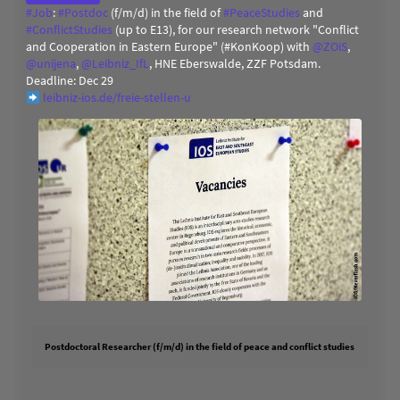
#
Job
:
#
Postdoc
(f/m/d) in the field of
#
PeaceStudies
and
#
ConflictStudies
(up to E13), for our research network "Conflict
and Cooperation in Eastern Europe" (#KonKoop) with
@
ZOiS
,
@
unijena
,
@
Leibniz_IfL
, HNE Eberswalde, ZZF Potsdam.
Deadline: Dec 29
leibniz-ios.de/freie-stellen-u
Postdoctoral Researcher (f/m/d) in the field of peace and conflict studies