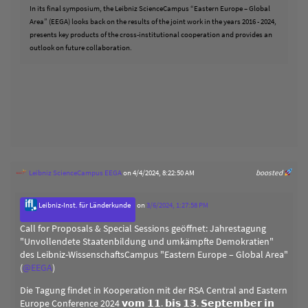
In its final symposium, the Leibniz ScienceCampus “Eastern Europe – Global
Area” (EEGA) looks back on the results of the joint work in the years 2016 - 2024,
presents key products of the cross-institutional cooperation and provides an
outlook on future collaboration.
Leibniz ScienceCampus EEGA
on 4/4/2024, 8:22:50 AM
boosted
Leibniz-Inst. für Länderkunde
on
3/6/2024, 1:27:58 PM
Call for Proposals & Special Sessions geöffnet: Jahrestagung
"Unvollendete Staatenbildung und umkämpfte Demokratien"
des Leibniz-WissenschaftsCampus "Eastern Europe – Global Area"
(
@
EEGA
)
Die Tagung findet in Kooperation mit der RSA Central and Eastern
Europe Conference 2024 𝘃𝗼𝗺 𝟭𝟭. 𝗯𝗶𝘀 𝟭𝟯. 𝗦𝗲𝗽𝘁𝗲𝗺𝗯𝗲𝗿 𝗶𝗻