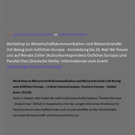
Leibniz ScienceCampus EEGA
on
5/14/2024, 5:46:48 AM
Workshop zu Wissenschaftskommunikation und Wissenstransfer
mit Bezug zum östlichen Europa - Anmeldung bis 29. Mai! Wir freuen
uns auf Renate Zöller (Kulturkorrespondenz Östliches Europa) und
Pandeli Pani (Deutsche Welle). Informationen zum Event:
leibniz-eega.de/event-calendar
Workshop zu Wissenschaftskommunikation und Wissenstransfer mit Bezug
zum östlichen Europa - Leibniz ScienceCampus »Eastern Europe – Global
Area« (EEGA)
Auch in diesem Jahr bietet der Leibniz-WissenschaftsCampus "Eastern Europe
- Global Area" (EEGA) in Kooperation mit der Jungen DGO einen Workshop für
Nachwuchswissenschaftlerinnen und -wissenschaftler an der Schnittstelle
zwischen Wissenschaft und Kommunikation an.