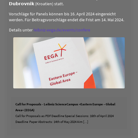
𝗗𝘂𝗯𝗿𝗼𝘃𝗻𝗶𝗸 (Kroatien) statt.
Vorschläge für Panels können bis 16. April 2024 eingereicht
werden. Für Beitragsvorschläge endet die Frist am 14. Mai 2024.
Details unter
leibniz-eega.de/events/confere
Call for Proposals - Leibniz ScienceCampus »Eastern Europe – Global
Area« (EEGA)
Call for Proposals as PDF Deadline Special Sessions: 16th of April 2024
Deadline Paper Abstracts: 14th of May 2024 Aim […]