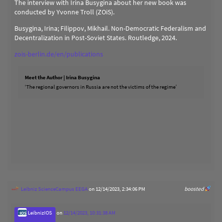
The interview with Irina Busygina about her new book was
conducted by Yvonne Troll (ZOiS).
Busygina, Irina; Filippov, Mikhail. Non-Democratic Federalism and
Decentralization in Post-Soviet States. Routledge, 2024.
zois-berlin.de/en/publications
Meet the Author | Irina Busygina
‘The regional governors in Russia are not the victims of the regime’
Leibniz ScienceCampus EEGA
on 12/14/2023, 2:34:06 PM
boosted
LeibnizIOS
on
12/14/2023, 10:31:38 AM