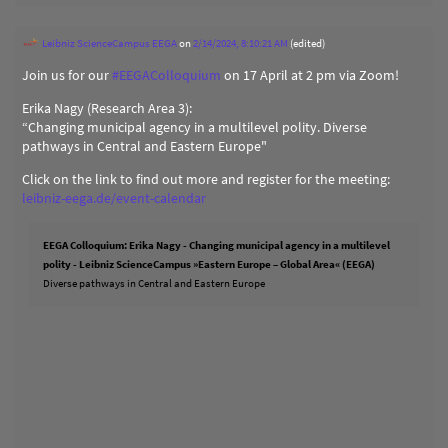
Leibniz ScienceCampus EEGA
on
2/14/2024, 8:10:21 AM
(edited)
Join us for our
#
EEGAColloquium
on 17 April at 2 pm via Zoom!
Erika Nagy (Research Area 3):
“Changing municipal agency in a multilevel polity. Diverse
pathways in Central and Eastern Europe"
Click on the link to find out more and register for the meeting:
leibniz-eega.de/event-calendar
EEGA Colloquium: Erika Nagy - Changing municipal agency in a multilevel
polity - Leibniz ScienceCampus »Eastern Europe – Global Area« (EEGA)
Diverse pathways in Central and Eastern Europe