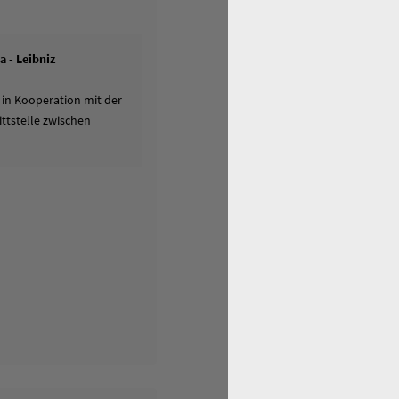
 - Leibniz
 in Kooperation mit der
ttstelle zwischen