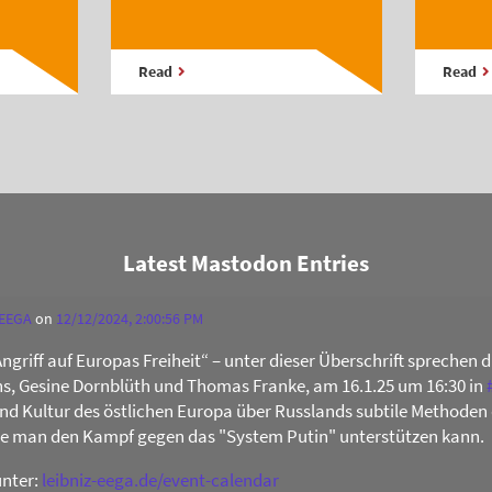
Read
Read
Latest Mastodon Entries
 EEGA
on
12/12/2024, 2:00:56 PM
Angriff auf Europas Freiheit“ – unter dieser Überschrift sprechen 
s, Gesine Dornblüth und Thomas Franke, am 16.1.25 um 16:30 in
 und Kultur des östlichen Europa über Russlands subtile Methoden 
ie man den Kampf gegen das "System Putin" unterstützen kann.
unter:
leibniz-eega.de/event-calendar