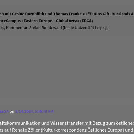
h mit Gesine Dornblüth und Thomas Franke zu "Putins Gift. Russlands An
ienceCampus »Eastern Europe – Global Area« (EEGA)
ks, Kommentar: Stefan Rohdewald (beide Universität Leipzig)
 EEGA
on
5/14/2024, 5:46:48 AM
ftskommunikation und Wissenstransfer mit Bezug zum östliche
uns auf Renate Zöller (Kulturkorrespondenz Östliches Europa) und