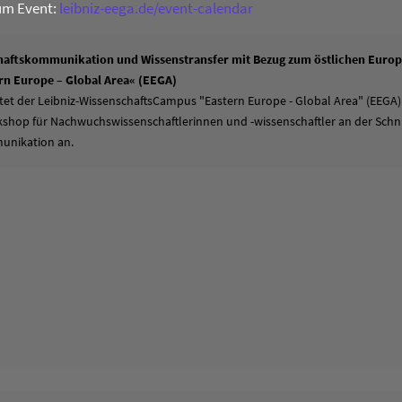
um Event:
leibniz-eega.de/event-calendar
aftskommunikation und Wissenstransfer mit Bezug zum östlichen Europa
n Europe – Global Area« (EEGA)
tet der Leibniz-WissenschaftsCampus "Eastern Europe - Global Area" (EEGA)
hop für Nachwuchswissenschaftlerinnen und -wissenschaftler an der Schni
unikation an.