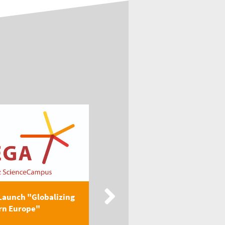
Launch "Globalizing
New Publication: EEGA
rn Europe"
Textbook "Globalizing
Easter...