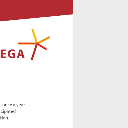
e once a year.
icipated
tion.