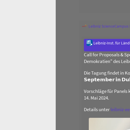
Leibniz ScienceCampus
Leibniz-Inst. für Län
Call for Proposals & 
Demokratien" des Leib
Die Tagung findet in Ko
𝗦𝗲𝗽𝘁𝗲𝗺𝗯𝗲𝗿 𝗶𝗻 𝗗
Vorschläge für Panels 
14. Mai 2024.
Details unter
leibniz-e