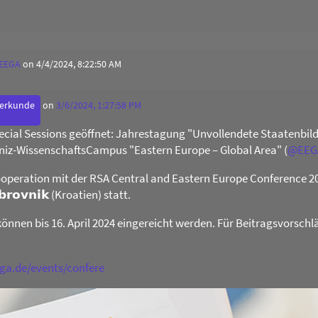
 EEGA
on 4/4/2024, 8:22:50 AM
derkunde
on
3/6/2024, 1:27:58 PM
Special Sessions geöffnet: Jahrestagung "Unvollendete Staatenb
niz-WissenschaftsCampus "Eastern Europe – Global Area" (
@
EEG
operation mit der RSA Central and Eastern Europe Conference 2024 
𝗯𝗿𝗼𝘃𝗻𝗶𝗸 (Kroatien) statt.
können bis 16. April 2024 eingereicht werden. Für Beitragsvorschl
ega.de/events/confere