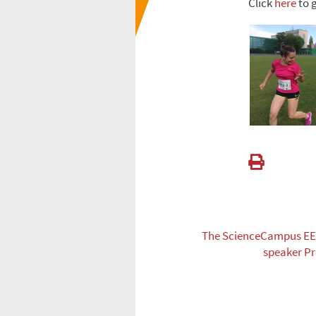
Click
here
to g
The ScienceCampus EE
speaker Pr