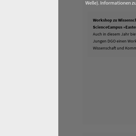
Welle). Informationen z
Workshop zu Wissensch
ScienceCampus »Easter
Auch in diesem Jahr bie
Jungen DGO einen Works
Wissenschaft und Komm