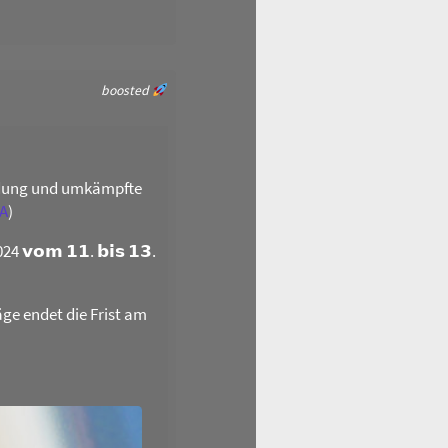
boosted
ildung und umkämpfte
A
)
𝗼𝗺 𝟭𝟭. 𝗯𝗶𝘀 𝟭𝟯.
äge endet die Frist am