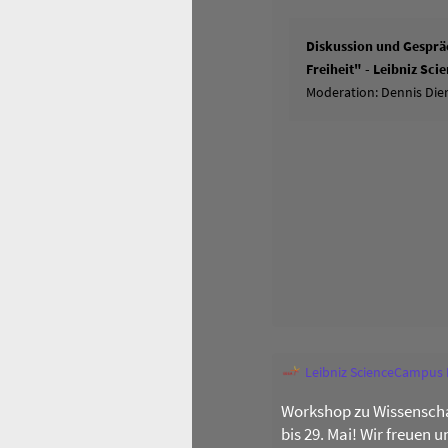
Diskussion und Gespräc
Freiheit" - Leibniz Sc
Moderation: Dennis Dier
Leibniz ScienceCampus
Workshop zu Wissenscha
bis 29. Mai! Wir freuen 