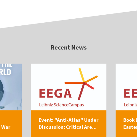
Recent News
Event: "Anti-Atlas" Under
Book 
s War
Discussion: Critical Are...
Easte