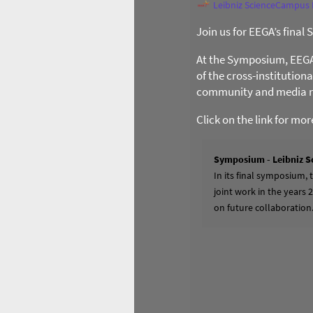
Leibniz ScienceCampus
Join us for EEGA’s final
At the Symposium, EEGA l
of the cross-institution
community and media re
Click on the link for mo
Symposium - Leibniz S
In its final symposium,
joint work in the years 
on future collaboration