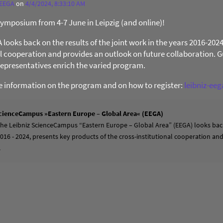
 EEGA
on
4/4/2024, 8:33:10 AM
 Symposium from 4-7 June in Leipzig (and online)!
ooks back on the results of the joint work in the years 2016-202
al cooperation and provides an outlook on future collaboration. Gu
presentatives enrich the varied program.
re information on the program and on how to register:
leibniz-ee
cienceCampus »Eastern Europe – Global Area« (EEGA)
 the Leibniz ScienceCampus “Eastern Europe – Global Area” (EEGA) looks back
2016 - 2024, presents key products of the cross-institutional cooperation a
.