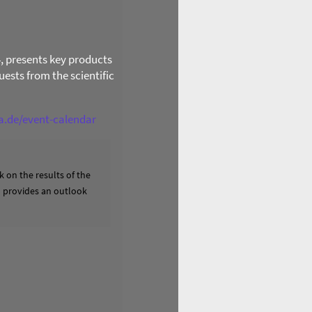
4, presents key products
ests from the scientific
ga.de/event-calendar
 on the results of the
nd provides an outlook