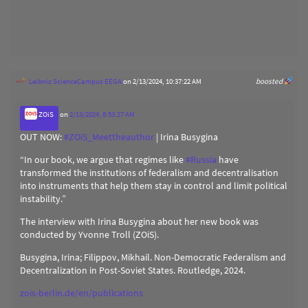
Leibniz ScienceCampus EEGA
on 2/13/2024, 10:37:22 AM
boosted
ZOiS
on
2/13/2024, 8:53:27 AM
OUT NOW:
#
ZOiS_Meettheauthor
| Irina Busygina
“In our book, we argue that regimes like
#
Russia
have
transformed the institutions of federalism and decentralisation
into instruments that help them stay in control and limit political
instability.”
The interview with Irina Busygina about her new book was
conducted by Yvonne Troll (ZOiS).
Busygina, Irina; Filippov, Mikhail. Non-Democratic Federalism and
Decentralization in Post-Soviet States. Routledge, 2024.
zois-berlin.de/en/publications