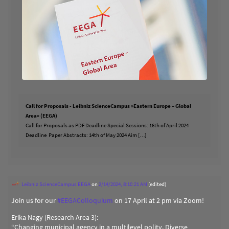
Call for Proposals - Leibniz ScienceCampus »Eastern Europe – Global
Area« (EEGA)
Call for Proposals as PDF Deadline Special Sessions: 16th of April 2024
Deadline Paper Abstracts: 14th of May 2024 Aim […]
Leibniz ScienceCampus EEGA
on
2/14/2024, 8:10:21 AM
(edited)
Join us for our
#
EEGAColloquium
on 17 April at 2 pm via Zoom!
Erika Nagy (Research Area 3):
“Changing municipal agency in a multilevel polity. Diverse