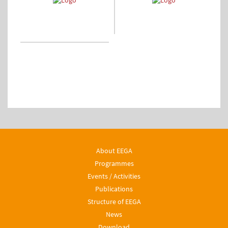
About EEGA
Programmes
Events / Activities
Publications
Structure of EEGA
News
Download