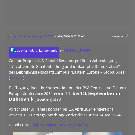
Leibniz ScienceCampus EEGA
on 4/4/2024, 8:22:50 AM
boosted
Leibniz-Inst. für Länderkunde
on
3/6/2024, 1:27:58 PM
Call for Proposals & Special Sessions geöffnet: Jahrestagung
"Unvollendete Staatenbildung und umkämpfte Demokratien"
des Leibniz-WissenschaftsCampus "Eastern Europe – Global Area"
(
@
EEGA
)
Die Tagung findet in Kooperation mit der RSA Central and Eastern
Europe Conference 2024 𝘃𝗼𝗺 𝟭𝟭. 𝗯𝗶𝘀 𝟭𝟯. 𝗦𝗲𝗽𝘁𝗲𝗺𝗯𝗲𝗿 𝗶𝗻
𝗗𝘂𝗯𝗿𝗼𝘃𝗻𝗶𝗸 (Kroatien) statt.
Vorschläge für Panels können bis 16. April 2024 eingereicht
werden. Für Beitragsvorschläge endet die Frist am 14. Mai 2024.
Details unter
leibniz-eega.de/events/confere