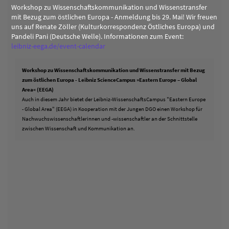
Workshop zu Wissenschaftskommunikation und Wissenstransfer
mit Bezug zum östlichen Europa - Anmeldung bis 29. Mai! Wir freuen
uns auf Renate Zöller (Kulturkorrespondenz Östliches Europa) und
Pandeli Pani (Deutsche Welle). Informationen zum Event:
leibniz-eega.de/event-calendar
Workshop zu Wissenschaftskommunikation und Wissenstransfer mit Bezug
zum östlichen Europa - Leibniz ScienceCampus »Eastern Europe – Global
Area« (EEGA)
Auch in diesem Jahr bietet der Leibniz-WissenschaftsCampus "Eastern Europe
- Global Area" (EEGA) in Kooperation mit der Jungen DGO einen Workshop für
Nachwuchswissenschaftlerinnen und -wissenschaftler an der Schnittstelle
zwischen Wissenschaft und Kommunikation an.