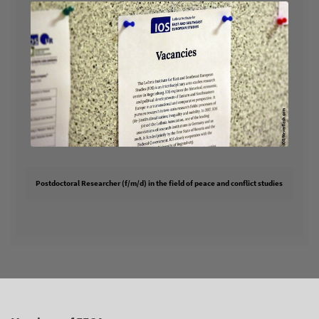
Postdoctoral Researcher (f/m/d) in the field of peace and conflict studies