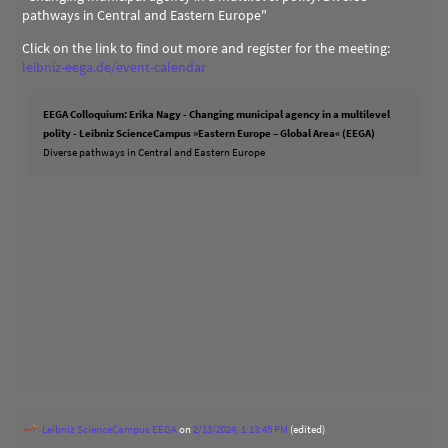
pathways in Central and Eastern Europe"
Click on the link to find out more and register for the meeting:
leibniz-eega.de/event-calendar
EEGA Colloquium: Erika Nagy - Changing municipal agency in a multilevel
polity - Leibniz ScienceCampus »Eastern Europe – Global Area« (EEGA)
Diverse pathways in Central and Eastern Europe
Leibniz ScienceCampus EEGA
on
2/13/2024, 1:13:45 PM
(edited)