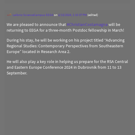
Leibniz ScienceCampus EEGA
on
2/13/2024, 1:10:37 PM
(edited)
We are pleased to announce that
#
ChristianCostamagna
will be
returning to EEGA for a three-month Postdoc fellowship in March!
During his stay, he will be working on his project titled “Advancing
Regional Studies: Contemporary Perspectives from Southeastern
Europe” located in Research Area 2.
He will also play a key role in helping us prepare for the RSA Central
and Eastern Europe Conference 2024 in Dubrovnik from 11 to 13
September.