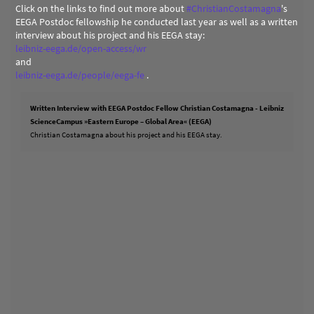
Click on the links to find out more about
#
ChristianCostamagna
's
EEGA Postdoc fellowship he conducted last year as well as a written
interview about his project and his EEGA stay:
leibniz-eega.de/open-access/wr
and
leibniz-eega.de/people/eega-fe
.
Written Interview with EEGA Postdoc Fellow Christian Costamagna - Leibniz
ScienceCampus »Eastern Europe – Global Area« (EEGA)
Christian Costamagna about his project and his EEGA stay.