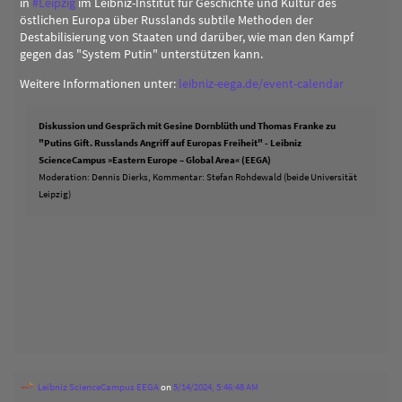
in
#
Leipzig
im Leibniz-Institut für Geschichte und Kultur des
östlichen Europa über Russlands subtile Methoden der
Destabilisierung von Staaten und darüber, wie man den Kampf
gegen das "System Putin" unterstützen kann.
Weitere Informationen unter:
leibniz-eega.de/event-calendar
Diskussion und Gespräch mit Gesine Dornblüth und Thomas Franke zu
"Putins Gift. Russlands Angriff auf Europas Freiheit" - Leibniz
ScienceCampus »Eastern Europe – Global Area« (EEGA)
Moderation: Dennis Dierks, Kommentar: Stefan Rohdewald (beide Universität
Leipzig)
Leibniz ScienceCampus EEGA
on
5/14/2024, 5:46:48 AM