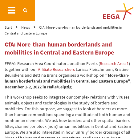
Start
News
CfA: More-than-human borderlands and mobilities in
Central and Eastern Europe
CfA: More-than-human borderlands and
mobilities in Central and Eastern Europe
EEGA’s Research Area Coordinator Jonathan Everts (
Research Area 1
)
together with our
Affiliate Researchers
Larissa Fleischmann, Kristine
Beurskens and Bettina Bruns organises a workshop on
“More-than-
human borderlands and mobilities in Central and Eastern
Europe”
,
December 1-2, 2022 in Halle/Leipzig
.
This workshop seeks to integrate our complex relations with viruses,
animals, objects and technologies in the study of borders and
mobilities. For this purpose, we suggest to look at borders as more-
than human compositions spanning a multitude of both human and
nonhuman elements. We ask how borders and other spatial barriers
filter, channel, or block (non)human mobilities in Central and Eastern
Europe. We are also interested in how ‘unruly’ border crossings of all