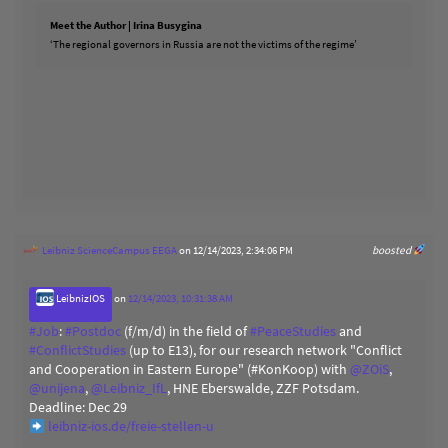
Meet the Author | Irina Busygina
‘The regional governors in Russia are not the victims of the regime’
Leibniz ScienceCampus EEGA
on 12/14/2023, 2:34:06 PM
boosted
LeibnizIOS
on
12/14/2023, 10:31:38 AM
#
Job
:
#
Postdoc
(f/m/d) in the field of
#
PeaceStudies
and
#
ConflictStudies
(up to E13), for our research network "Conflict
and Cooperation in Eastern Europe" (#KonKoop) with
@
ZOiS
,
@
unijena
,
@
Leibniz_IfL
, HNE Eberswalde, ZZF Potsdam.
Deadline: Dec 29
leibniz-ios.de/freie-stellen-u