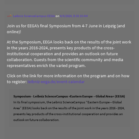
Leibniz ScienceCampus EEGA
on
4/4/2024, 8:33:10 AM
Join us for EEGA’s final Symposium from 4-7 June in Leipzig (and
online)!
At the Symposium, EEGA looks back on the results of the joint work
in the years 2016-2024, presents key products of the cross-
institutional cooperation and provides an outlook on future
collaboration. Guests from the scientific community and media
representatives enrich the varied program.
Click on the link for more information on the program and on how
to register:
leibniz-eega.de/event-calendar
Symposium - Leibniz ScienceCampus »Eastern Europe – Global Area« (EEGA)
In its final symposium, the Leibniz ScienceCampus “Eastern Europe – Global
Area” (EEGA) looks back on the results of the joint work in the years 2016 - 2024,
presents key products of the cross-institutional cooperation and provides an
outlook on future collaboration.