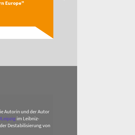
rn Europe"
Textbook "Globalizing
Easter...
Read
die Autorin und der Autor
#
Leipzig
im Leibniz-
der Destabilisierung von