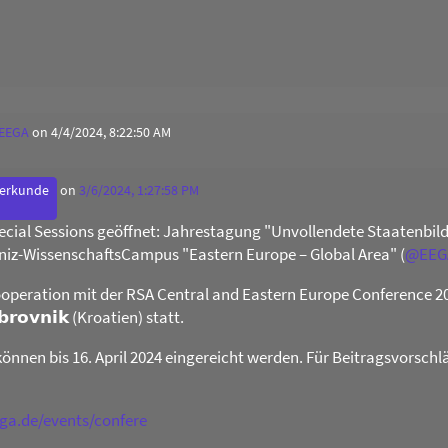
 EEGA
on 4/4/2024, 8:22:50 AM
derkunde
on
3/6/2024, 1:27:58 PM
Special Sessions geöffnet: Jahrestagung "Unvollendete Staatenb
niz-WissenschaftsCampus "Eastern Europe – Global Area" (
@
EEG
operation mit der RSA Central and Eastern Europe Conference 2024 
𝗯𝗿𝗼𝘃𝗻𝗶𝗸 (Kroatien) statt.
können bis 16. April 2024 eingereicht werden. Für Beitragsvorschl
ega.de/events/confere