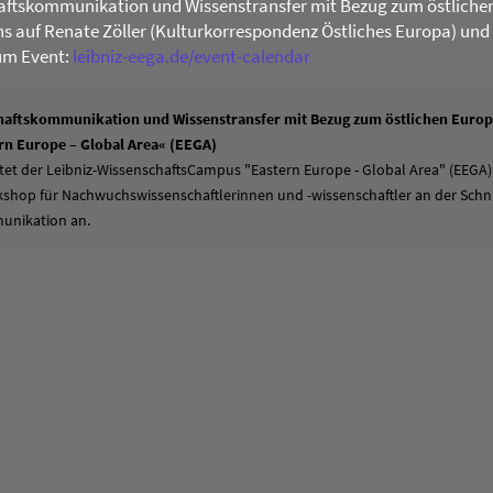
ftskommunikation und Wissenstransfer mit Bezug zum östliche
uns auf Renate Zöller (Kulturkorrespondenz Östliches Europa) und
um Event:
leibniz-eega.de/event-calendar
aftskommunikation und Wissenstransfer mit Bezug zum östlichen Europa
n Europe – Global Area« (EEGA)
tet der Leibniz-WissenschaftsCampus "Eastern Europe - Global Area" (EEGA)
hop für Nachwuchswissenschaftlerinnen und -wissenschaftler an der Schni
unikation an.