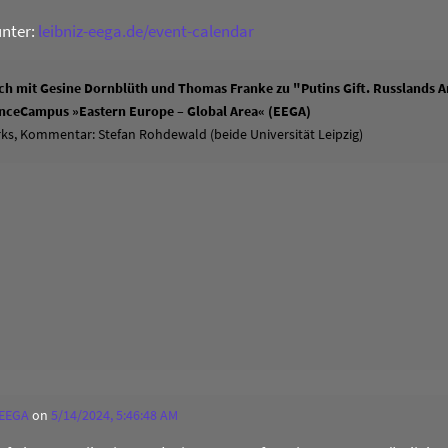
unter:
leibniz-eega.de/event-calendar
h mit Gesine Dornblüth und Thomas Franke zu "Putins Gift. Russlands An
ienceCampus »Eastern Europe – Global Area« (EEGA)
ks, Kommentar: Stefan Rohdewald (beide Universität Leipzig)
 EEGA
on
5/14/2024, 5:46:48 AM