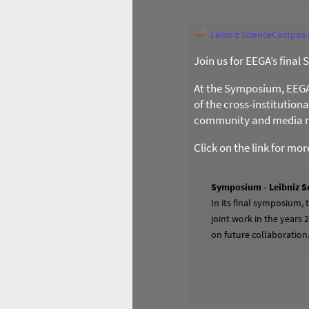
Leibniz ScienceCampus
Join us for EEGA’s final
At the Symposium, EEGA l
of the cross-institution
community and media re
Click on the link for mo
Symposium - Leibniz S
In its final symposium,
joint work in the years 
on future collaboration