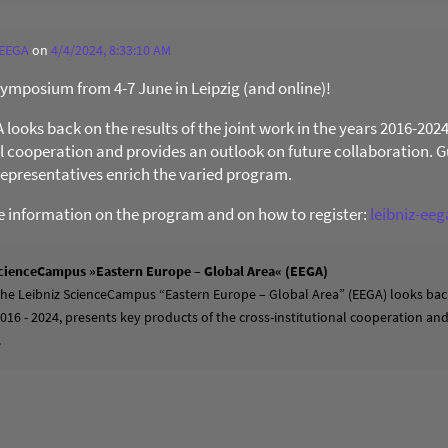
 EEGA
on
4/4/2024, 8:33:10 AM
 Symposium from 4-7 June in Leipzig (and online)!
ooks back on the results of the joint work in the years 2016-202
al cooperation and provides an outlook on future collaboration. Gu
presentatives enrich the varied program.
re information on the program and on how to register:
leibniz-ee
cienceCampus »Eastern Europe – Global Area« (EEGA)
 the Leibniz ScienceCampus “Eastern Europe – Global Area” (EEGA) looks back
2016 - 2024, presents key products of the cross-institutional cooperation a
.