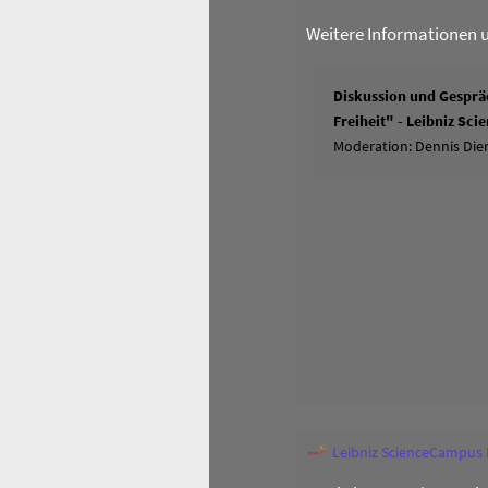
Weitere Informationen 
Diskussion und Gespräc
Freiheit" - Leibniz Sc
Moderation: Dennis Dier
Leibniz ScienceCampus