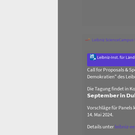
Leibniz ScienceCampus
Leibniz-Inst. für Län
Call for Proposals & 
Demokratien" des Leib
Die Tagung findet in Ko
𝗦𝗲𝗽𝘁𝗲𝗺𝗯𝗲𝗿 𝗶𝗻 𝗗
Vorschläge für Panels 
14. Mai 2024.
Details unter
leibniz-e