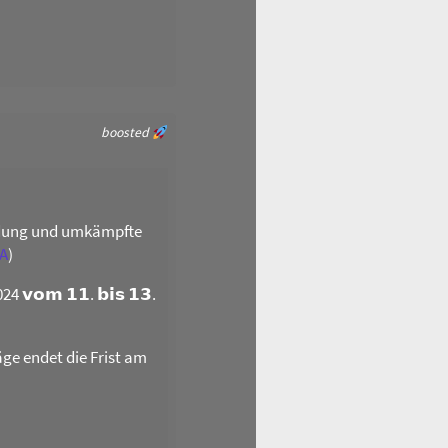
boosted
ildung und umkämpfte
A
)
𝗼𝗺 𝟭𝟭. 𝗯𝗶𝘀 𝟭𝟯.
äge endet die Frist am