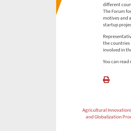
different cou
The Forum foc
motives and a
startup proj
Representative
the countries 
involved in th
You can read
Agricultural Innovation
and Globalization Proc