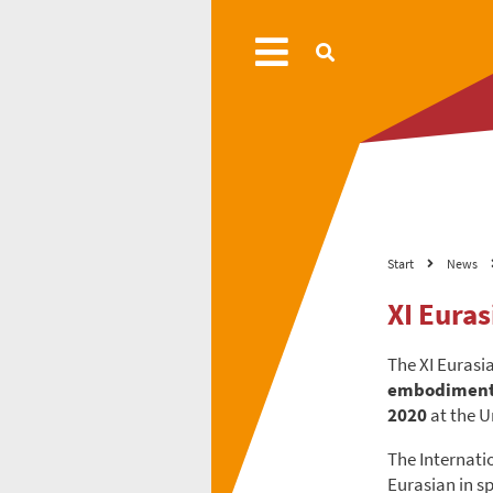
Start
News
XI Eura
The XI Eurasi
embodiment 
2020
at the U
The Internati
Eurasian in sp