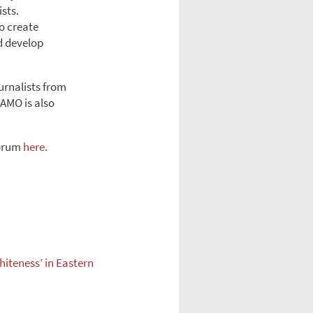
sts.
o create
d develop
ournalists from
IAMO is also
Forum
here
.
hiteness’ in Eastern