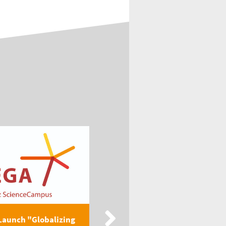
Launch "Globalizing
New Publication: EEGA