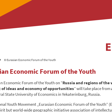
XI Eurasian Economic Forum of the Youth
sian Economic Forum of the Youth
an Economic Forum of the Youth on “
Russia and regions of the 
of ideas and economy of opportunities
” will take place from
ral State University of Economics in Yekaterinburg, Russia.
onal Youth Movement „Eurasian Economic Forum of the Youth“ (E
irit but world-wide geographic initiative association of intellectu