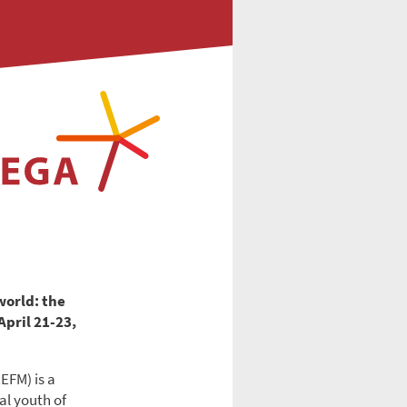
world: the
April 21-23,
EFM) is a
al youth of