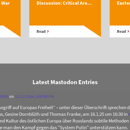
s War
Discussion: Critical Are...
Easte
Read
Read
Latest Mastodon Entries
 EEGA
on
12/12/2024, 2:00:56 PM
Angriff auf Europas Freiheit“ – unter dieser Überschrift sprechen 
s, Gesine Dornblüth und Thomas Franke, am 16.1.25 um 16:30 in
 und Kultur des östlichen Europa über Russlands subtile Methoden 
ie man den Kampf gegen das "System Putin" unterstützen kann.