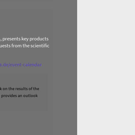
4, presents key products
ests from the scientific
ga.de/event-calendar
 on the results of the
nd provides an outlook