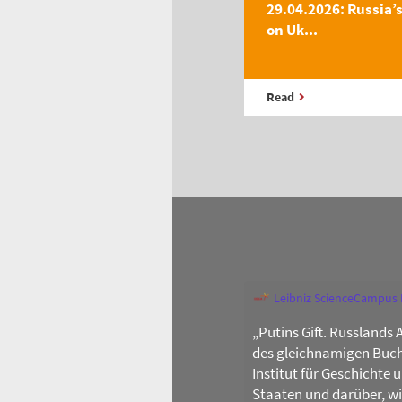
29.04.2026: Russia’
on Uk...
Read
Leibniz ScienceCampus
„Putins Gift. Russlands 
des gleichnamigen Buch
Institut für Geschichte
Staaten und darüber, w