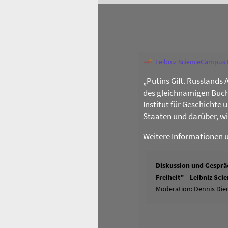
Leibniz ScienceCampus
„Putins Gift. Russlands 
des gleichnamigen Buch
Institut für Geschichte
Staaten und darüber, w
Weitere Informationen 
Diskussion und Gespräc
Freiheit" - Leibniz Sc
Moderation: Dennis Dier