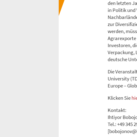
den letzten J
in Politik und
Nachbarländer
zur Diversifiz
werden, müsse
Agrarexporte 
Investoren, d
Verpackung, L
deutsche Unte
Die Veransta
University (T
Europe – Glob
Klicken Sie
hi
Kontakt:
Ihtiyor Boboj
Tel.: +49 345 
[bobojonov@