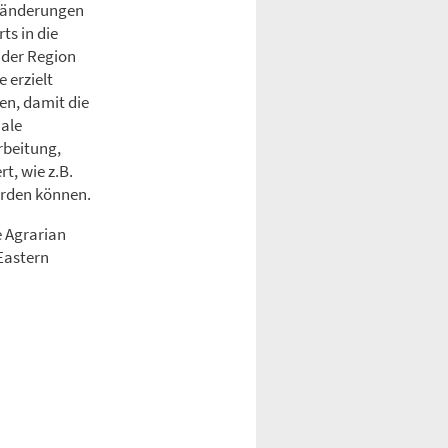
eränderungen
ts in die
 der Region
 erzielt
en, damit die
nale
rbeitung,
t, wie z.B.
erden können.
 Agrarian
Eastern