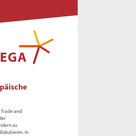
päische
e Trade and
der
ndern zu
iskutieren. In