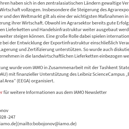
ahren haben sich in den zentralasiatischen Ländern gewaltige V
 Wirtschaft vollzogen. Insbesondere die Steigerung des Agrarexpor
 und den Weltmarkt gilt als eine der wichtigsten Maßnahmen in
ierung ihrer Wirtschaft. Obwohl im Agrarsektor bereits gute Erfolge
n Lieferketten und Handelsinfrastruktur weiter ausgebaut werd
weiter steigen können. Eine große Rolle dabei spielen internatio
ie bei der Entwicklung der Exportinfrastruktur einschließlich Vera
agerung und Zertifizierung unterstützen. So wurde auch diskutier
rnehmen in die landwirtschaftlichen Lieferketten einbezogen w
ltung wurde vom IAMO in Zusammenarbeit mit der Tashkent State
DAU) mit finanzieller Unterstützung des Leibniz ScienceCampus „
al Area“ (EEGA) organisiert.
er
für weitere Informationen aus dem IAMO Newsletter
onov
2928 -247
iamo.de](mailto:bobojonov@iamo.de)