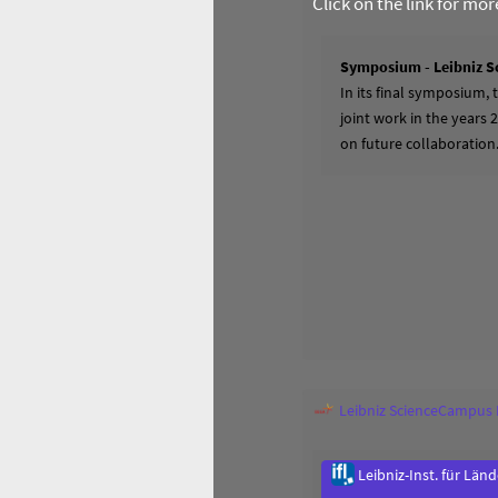
Click on the link for mo
Symposium - Leibniz S
In its final symposium,
joint work in the years 
on future collaboration
Leibniz ScienceCampus
Leibniz-Inst. für Län