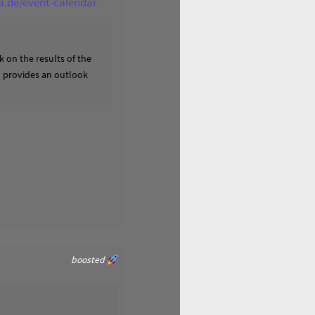
ga.de/event-calendar
 on the results of the
nd provides an outlook
boosted