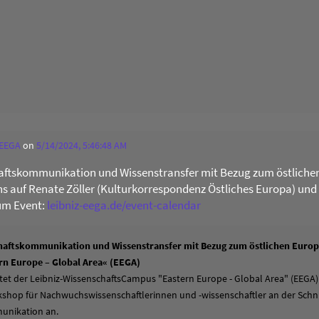
 EEGA
on
5/14/2024, 5:46:48 AM
ftskommunikation und Wissenstransfer mit Bezug zum östliche
uns auf Renate Zöller (Kulturkorrespondenz Östliches Europa) und
um Event:
leibniz-eega.de/event-calendar
aftskommunikation und Wissenstransfer mit Bezug zum östlichen Europa
n Europe – Global Area« (EEGA)
tet der Leibniz-WissenschaftsCampus "Eastern Europe - Global Area" (EEGA)
hop für Nachwuchswissenschaftlerinnen und -wissenschaftler an der Schni
unikation an.