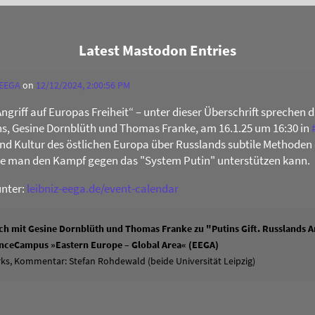
Latest Mastodon Entries
 EEGA
on
12/12/2024, 2:00:56 PM
Angriff auf Europas Freiheit“ – unter dieser Überschrift sprechen 
s, Gesine Dornblüth und Thomas Franke, am 16.1.25 um 16:30 in
 und Kultur des östlichen Europa über Russlands subtile Methoden 
ie man den Kampf gegen das "System Putin" unterstützen kann.
unter:
leibniz-eega.de/event-calendar
h mit Gesine Dornblüth und Thomas Franke zu "Putins Gift. Russlands An
ienceCampus »Eastern Europe – Global Area« (EEGA)
ks, Kommentar: Stefan Rohdewald (beide Universität Leipzig)