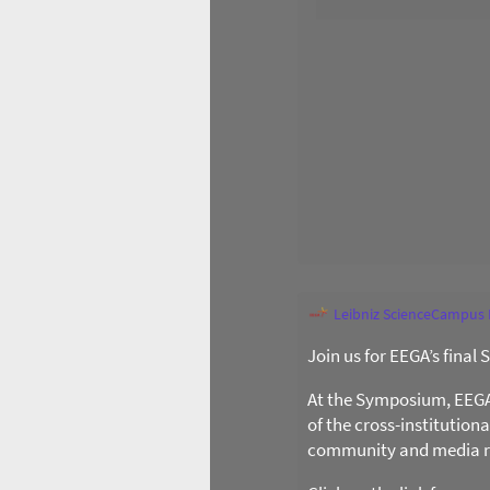
Leibniz ScienceCampus
Join us for EEGA’s final
At the Symposium, EEGA l
of the cross-institution
community and media re