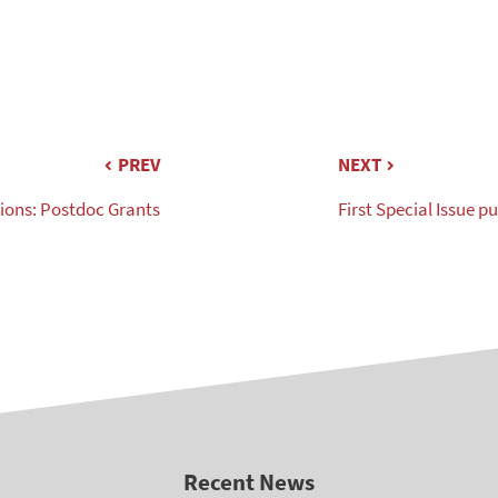
PREV
NEXT
tions: Postdoc Grants
First Special Issue p
Recent News