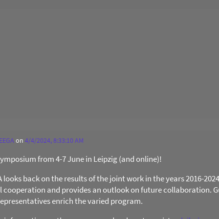
 EEGA
on
4/4/2024, 8:33:10 AM
 Symposium from 4-7 June in Leipzig (and online)!
ooks back on the results of the joint work in the years 2016-202
al cooperation and provides an outlook on future collaboration. Gu
presentatives enrich the varied program.