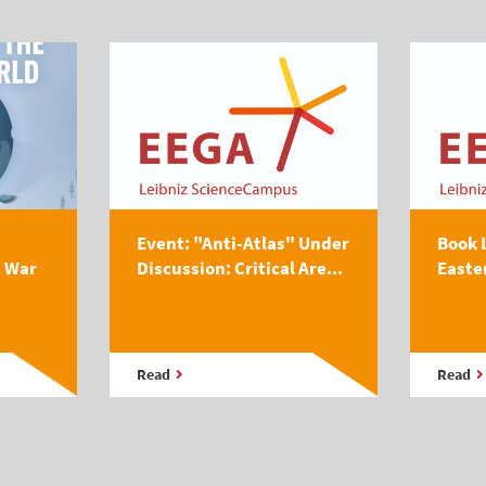
Event: "Anti-Atlas" Under
Book 
s War
Discussion: Critical Are...
Easte
Read
Read