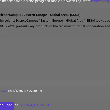
re information on the program and on how to register:
leibniz-ee
cienceCampus »Eastern Europe – Global Area« (EEGA)
 the Leibniz ScienceCampus “Eastern Europe – Global Area” (EEGA) looks back
2016 - 2024, presents key products of the cross-institutional cooperation a
.
 EEGA
on 4/4/2024, 8:22:50 AM
derkunde
on
3/6/2024, 1:27:58 PM