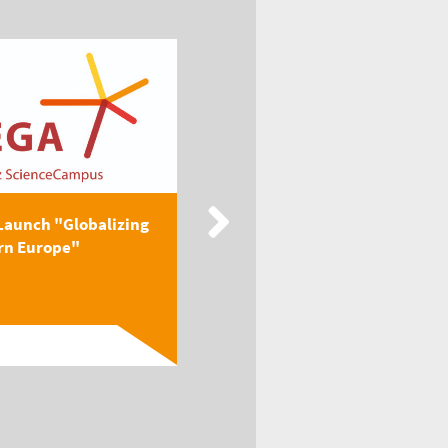
Launch "Globalizing
New Publication: EEGA
rn Europe"
Textbook "Globalizing
Easter...
Read