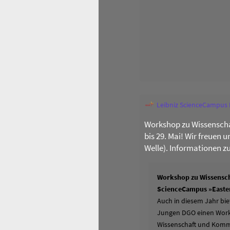
Leibniz ScienceCampus
Workshop zu Wissenscha
bis 29. Mai! Wir freuen 
Welle). Informationen z
Workshop zu Wissensch
ScienceCampus »Easter
Auch in diesem Jahr bie
Jungen DGO einen Works
Wissenschaft und Komm