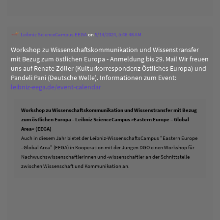
Leibniz ScienceCampus EEGA
on
5/14/2024, 5:46:48 AM
Workshop zu Wissenschaftskommunikation und Wissenstransfer
mit Bezug zum östlichen Europa - Anmeldung bis 29. Mai! Wir freuen
uns auf Renate Zöller (Kulturkorrespondenz Östliches Europa) und
Pandeli Pani (Deutsche Welle). Informationen zum Event:
leibniz-eega.de/event-calendar
Workshop zu Wissenschaftskommunikation und Wissenstransfer mit Bezug
zum östlichen Europa - Leibniz ScienceCampus »Eastern Europe – Global
Area« (EEGA)
Auch in diesem Jahr bietet der Leibniz-WissenschaftsCampus "Eastern Europe
- Global Area" (EEGA) in Kooperation mit der Jungen DGO einen Workshop für
Nachwuchswissenschaftlerinnen und -wissenschaftler an der Schnittstelle
zwischen Wissenschaft und Kommunikation an.