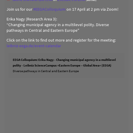
Join us for our
#
EEGAColloquium
on 17 April at 2 pm via Zoom!
Erika Nagy (Research Area 3):
“Changing municipal agency in a multilevel polity. Diverse
pathways in Central and Eastern Europe"
Click on the link to find out more and register for the meeting:
leibniz-eega.de/event-calendar
EEGA Colloquium: Erika Nagy - Changing municipal agency in a multilevel
polity - Leibniz ScienceCampus »Eastern Europe – Global Area« (EEGA)
Diverse pathways in Central and Eastern Europe