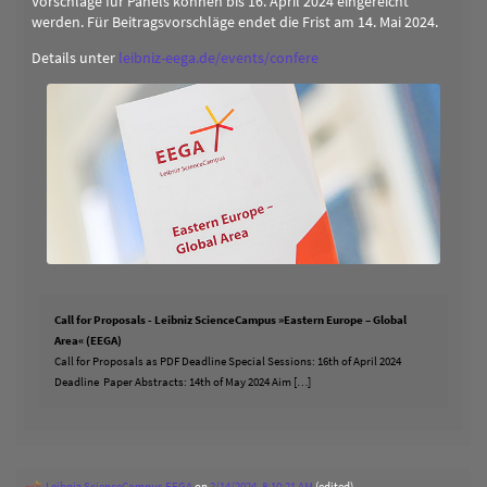
Vorschläge für Panels können bis 16. April 2024 eingereicht
werden. Für Beitragsvorschläge endet die Frist am 14. Mai 2024.
Details unter
leibniz-eega.de/events/confere
Call for Proposals - Leibniz ScienceCampus »Eastern Europe – Global
Area« (EEGA)
Call for Proposals as PDF Deadline Special Sessions: 16th of April 2024
Deadline Paper Abstracts: 14th of May 2024 Aim […]
Leibniz ScienceCampus EEGA
on
2/14/2024, 8:10:21 AM
(edited)