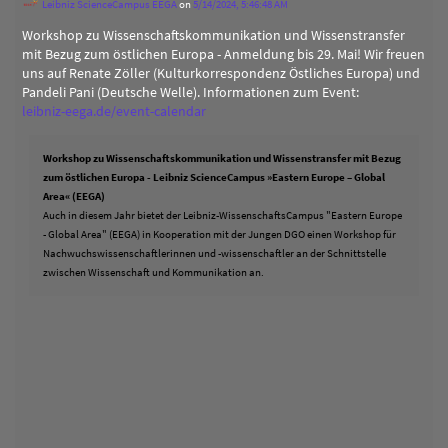
Leibniz ScienceCampus EEGA
on
5/14/2024, 5:46:48 AM
Workshop zu Wissenschaftskommunikation und Wissenstransfer
mit Bezug zum östlichen Europa - Anmeldung bis 29. Mai! Wir freuen
uns auf Renate Zöller (Kulturkorrespondenz Östliches Europa) und
Pandeli Pani (Deutsche Welle). Informationen zum Event:
leibniz-eega.de/event-calendar
Workshop zu Wissenschaftskommunikation und Wissenstransfer mit Bezug
zum östlichen Europa - Leibniz ScienceCampus »Eastern Europe – Global
Area« (EEGA)
Auch in diesem Jahr bietet der Leibniz-WissenschaftsCampus "Eastern Europe
- Global Area" (EEGA) in Kooperation mit der Jungen DGO einen Workshop für
Nachwuchswissenschaftlerinnen und -wissenschaftler an der Schnittstelle
zwischen Wissenschaft und Kommunikation an.