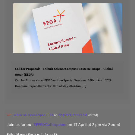
Call for Proposals - Leibniz ScienceCampus »Eastern Europe – Global
Area« (EEGA)
Call for Proposals as PDF Deadline Special Sessions: 16th of April 2024
Deadline Paper Abstracts: 14th of May 2024 Aim […]
Leibniz ScienceCampus EEGA
on
2/14/2024, 8:10:21 AM
(edited)
Join us for our
#
EEGAColloquium
on 17 April at 2 pm via Zoom!
Erika Nagy (Research Area 3):