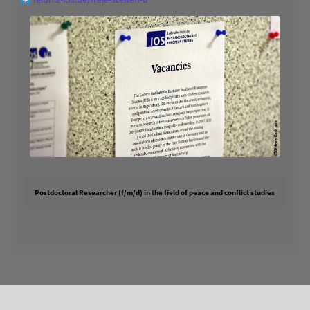
Postdoctoral Researcher (f/m/d) in the field of peace and conflict studies