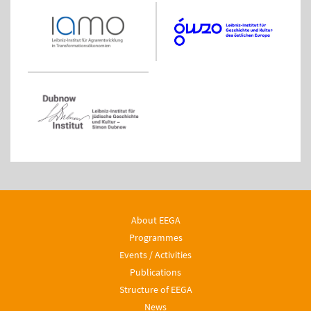
About EEGA
Programmes
Events / Activities
Publications
Structure of EEGA
News