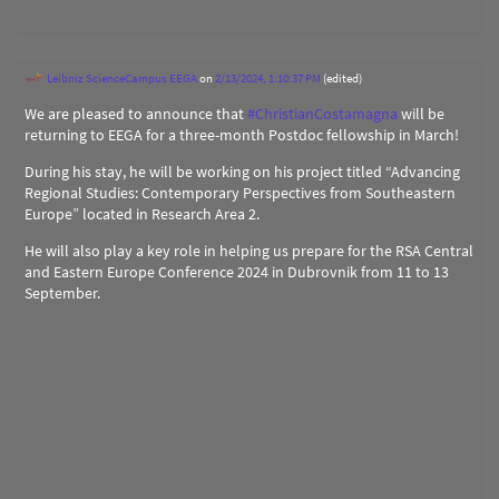
Leibniz ScienceCampus EEGA
on
2/13/2024, 1:10:37 PM
(edited)
We are pleased to announce that
#
ChristianCostamagna
will be
returning to EEGA for a three-month Postdoc fellowship in March!
During his stay, he will be working on his project titled “Advancing
Regional Studies: Contemporary Perspectives from Southeastern
Europe” located in Research Area 2.
He will also play a key role in helping us prepare for the RSA Central
and Eastern Europe Conference 2024 in Dubrovnik from 11 to 13
September.