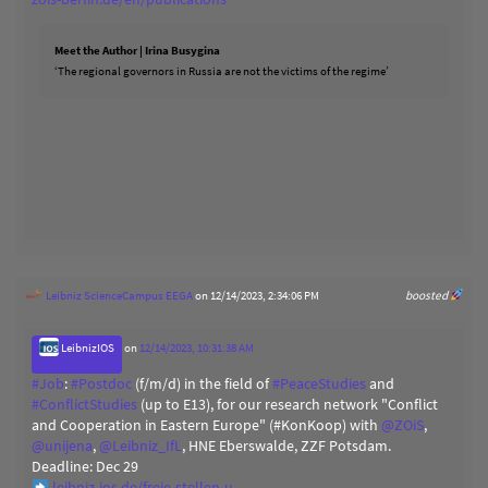
Meet the Author | Irina Busygina
‘The regional governors in Russia are not the victims of the regime’
Leibniz ScienceCampus EEGA
on 12/14/2023, 2:34:06 PM
boosted
LeibnizIOS
on
12/14/2023, 10:31:38 AM
#
Job
:
#
Postdoc
(f/m/d) in the field of
#
PeaceStudies
and
#
ConflictStudies
(up to E13), for our research network "Conflict
and Cooperation in Eastern Europe" (#KonKoop) with
@
ZOiS
,
@
unijena
,
@
Leibniz_IfL
, HNE Eberswalde, ZZF Potsdam.
Deadline: Dec 29
leibniz-ios.de/freie-stellen-u