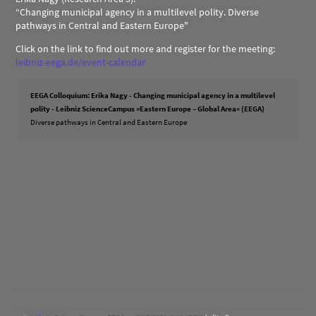
“Changing municipal agency in a multilevel polity. Diverse
pathways in Central and Eastern Europe"
Click on the link to find out more and register for the meeting:
leibniz-eega.de/event-calendar
EEGA Colloquium: Erika Nagy - Changing municipal agency in a multilevel
polity - Leibniz ScienceCampus »Eastern Europe – Global Area« (EEGA)
Diverse pathways in Central and Eastern Europe