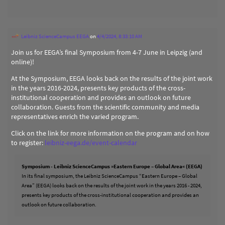
Leibniz ScienceCampus EEGA
on
4/4/2024, 8:33:10 AM
Join us for EEGA’s final Symposium from 4-7 June in Leipzig (and
online)!
At the Symposium, EEGA looks back on the results of the joint work
in the years 2016-2024, presents key products of the cross-
institutional cooperation and provides an outlook on future
collaboration. Guests from the scientific community and media
representatives enrich the varied program.
Click on the link for more information on the program and on how
to register:
leibniz-eega.de/event-calendar
Symposium - Leibniz ScienceCampus »Eastern Europe – Global Area« (EEGA)
In its final symposium, the Leibniz ScienceCampus “Eastern Europe – Global
Area” (EEGA) looks back on the results of the joint work in the years 2016 - 2024,
presents key products of the cross-institutional cooperation and provides an
outlook on future collaboration.