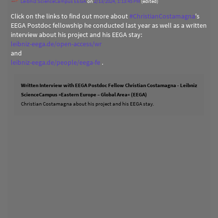
Leibniz ScienceCampus EEGA
on
2/13/2024, 1:13:45 PM
(edited)
Click on the links to find out more about
#
ChristianCostamagna
's
EEGA Postdoc fellowship he conducted last year as well as a written
interview about his project and his EEGA stay:
leibniz-eega.de/open-access/wr
and
leibniz-eega.de/people/eega-fe
.
Written Interview with EEGA Postdoc Fellow Christian Costamagna - Leibniz
ScienceCampus »Eastern Europe – Global Area« (EEGA)
Christian Costamagna about his project and his EEGA stay.