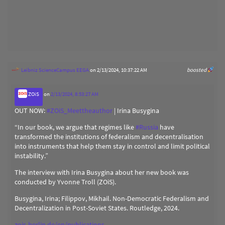
Leibniz ScienceCampus EEGA
on 2/13/2024, 10:37:22 AM
boosted
ZOiS
on
2/13/2024, 8:53:27 AM
OUT NOW:
#
ZOiS_Meettheauthor
| Irina Busygina
“In our book, we argue that regimes like
#
Russia
have
transformed the institutions of federalism and decentralisation
into instruments that help them stay in control and limit political
instability.”
The interview with Irina Busygina about her new book was
conducted by Yvonne Troll (ZOiS).
Busygina, Irina; Filippov, Mikhail. Non-Democratic Federalism and
Decentralization in Post-Soviet States. Routledge, 2024.
zois-berlin.de/en/publications