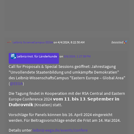
Leibniz ScienceCampus EEGA
on 4/4/2024, 8:22:50 AM
boosted
Leibniz-Inst. für Länderkunde
on
3/6/2024, 1:27:58 PM
Call for Proposals & Special Sessions geöffnet: Jahrestagung
"Unvollendete Staatenbildung und umkämpfte Demokratien"
des Leibniz-WissenschaftsCampus "Eastern Europe – Global Area"
(
@
EEGA
)
Die Tagung findet in Kooperation mit der RSA Central and Eastern
Europe Conference 2024 𝘃𝗼𝗺 𝟭𝟭. 𝗯𝗶𝘀 𝟭𝟯. 𝗦𝗲𝗽𝘁𝗲𝗺𝗯𝗲𝗿 𝗶𝗻
𝗗𝘂𝗯𝗿𝗼𝘃𝗻𝗶𝗸 (Kroatien) statt.
Vorschläge für Panels können bis 16. April 2024 eingereicht
werden. Für Beitragsvorschläge endet die Frist am 14. Mai 2024.
Details unter
leibniz-eega.de/events/confere