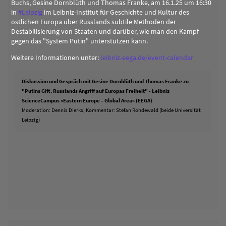
Buchs, Gesine Dornblüth und Thomas Franke, am 16.1.25 um 16:30
in
#
Leipzig
im Leibniz-Institut für Geschichte und Kultur des
östlichen Europa über Russlands subtile Methoden der
Destabilisierung von Staaten und darüber, wie man den Kampf
gegen das "System Putin" unterstützen kann.
Weitere Informationen unter:
leibniz-eega.de/event-calendar
Diskussion und Gespräch mit Gesine Dornblüth und Thomas Franke zu
"Putins Gift. Russlands Angriff auf Europas Freiheit" - Leibniz
ScienceCampus »Eastern Europe – Global Area« (EEGA)
Moderation: Dennis Dierks, Kommentar: Stefan Rohdewald (beide Universität
Leipzig)