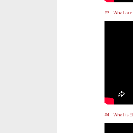
#3 – What ar
#4 – What is