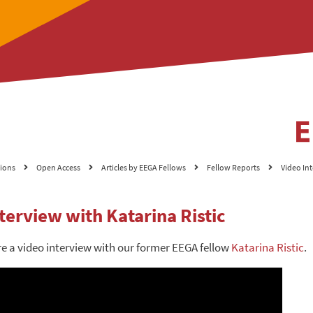
tions
Open Access
Articles by EEGA Fellows
Fellow Reports
Video In
terview with Katarina Ristic
re a video interview with our former EEGA fellow
Katarina Ristic
.