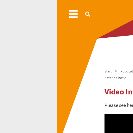
Start
Publica
Katarina Ristic
Video In
Please see he