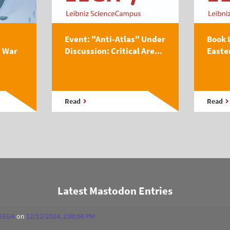
Event: "Anti-Atlas" Under
Book 
s War
Discussion: Critical Are...
Easte
Read
Read
Latest Mastodon Entries
 EEGA
on
12/12/2024, 2:00:56 PM