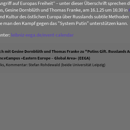
Angriff auf Europas Freiheit“ – unter dieser Überschrift sprechen 
s, Gesine Dornblüth und Thomas Franke, am 16.1.25 um 16:30 in
 und Kultur des östlichen Europa über Russlands subtile Methoden 
ie man den Kampf gegen das "System Putin" unterstützen kann.
unter:
leibniz-eega.de/event-calendar
h mit Gesine Dornblüth und Thomas Franke zu "Putins Gift. Russlands An
ienceCampus »Eastern Europe – Global Area« (EEGA)
ks, Kommentar: Stefan Rohdewald (beide Universität Leipzig)