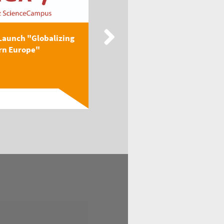
Launch "Globalizing
New Publication: EEGA
rn Europe"
Textbook "Globalizing
Easter...
Read