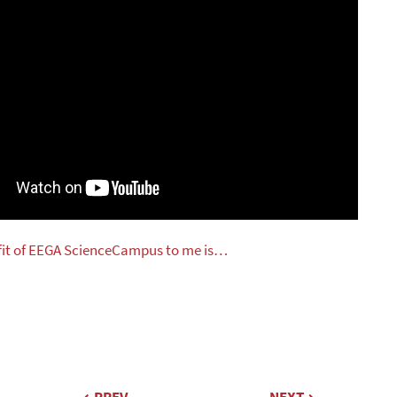
fit of EEGA ScienceCampus to me is…