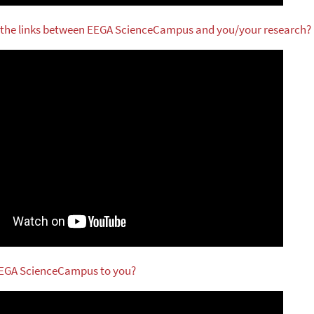
e the links between EEGA ScienceCampus and you/your research?
 EEGA ScienceCampus to you?