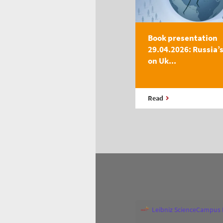
Book presentation
29.04.2026: Russia’
on Uk...
Read
Leibniz ScienceCampus