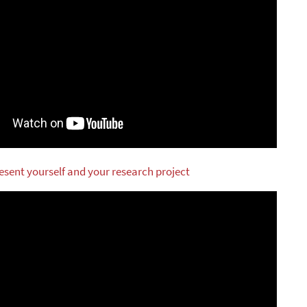
resent yourself and your research project