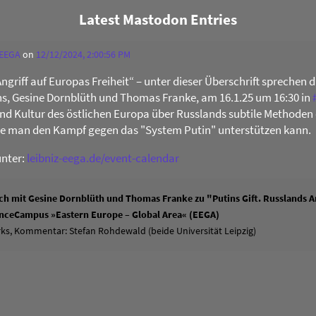
Latest Mastodon Entries
 EEGA
on
12/12/2024, 2:00:56 PM
Angriff auf Europas Freiheit“ – unter dieser Überschrift sprechen 
s, Gesine Dornblüth und Thomas Franke, am 16.1.25 um 16:30 in
 und Kultur des östlichen Europa über Russlands subtile Methoden 
ie man den Kampf gegen das "System Putin" unterstützen kann.
unter:
leibniz-eega.de/event-calendar
h mit Gesine Dornblüth und Thomas Franke zu "Putins Gift. Russlands An
ienceCampus »Eastern Europe – Global Area« (EEGA)
ks, Kommentar: Stefan Rohdewald (beide Universität Leipzig)