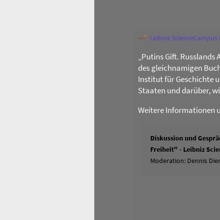
Leibniz ScienceCampus
„Putins Gift. Russlands 
des gleichnamigen Buch
Institut für Geschichte
Staaten und darüber, w
Weitere Informationen 
Diskussion und Gespräc
Freiheit" - Leibniz Sc
Moderation: Dennis Dier