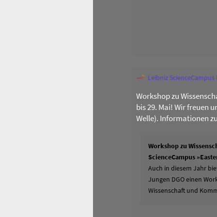
Leibniz ScienceCampus
Workshop zu Wissenscha
bis 29. Mai! Wir freuen 
Welle). Informationen z
Workshop zu Wissensch
ScienceCampus »Easter
Auch in diesem Jahr bie
Jungen DGO einen Works
Wissenschaft und Komm