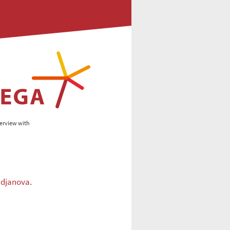
terview with
djanova
.