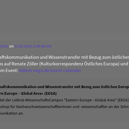
 EEGA
on
5/14/2024, 5:46:48 AM
ftskommunikation und Wissenstransfer mit Bezug zum östliche
uns auf Renate Zöller (Kulturkorrespondenz Östliches Europa) und
um Event:
leibniz-eega.de/event-calendar
aftskommunikation und Wissenstransfer mit Bezug zum östlichen Europa
n Europe – Global Area« (EEGA)
tet der Leibniz-WissenschaftsCampus "Eastern Europe - Global Area" (EEGA)
hop für Nachwuchswissenschaftlerinnen und -wissenschaftler an der Schni
unikation an.