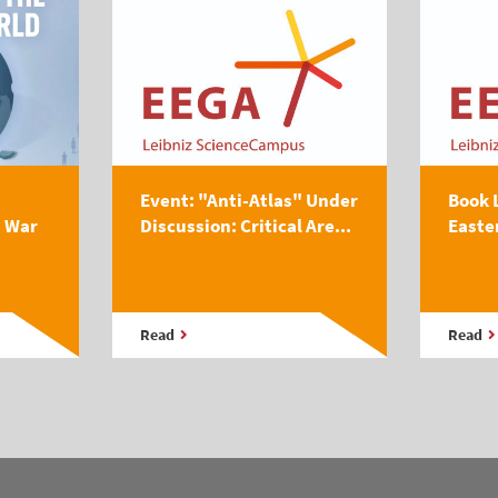
Event: "Anti-Atlas" Under
Book 
s War
Discussion: Critical Are...
Easte
Read
Read