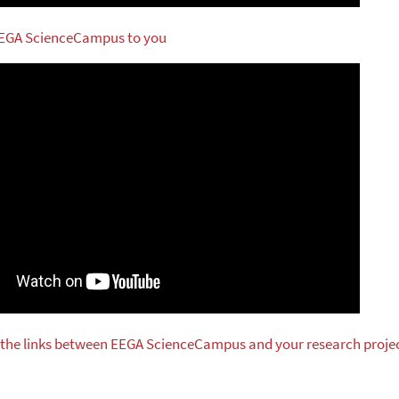
 EEGA ScienceCampus to you
 the links between EEGA ScienceCampus and your research proje