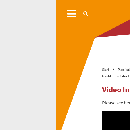
Start
Publica
Mashkhura Babad
Video I
Please see he