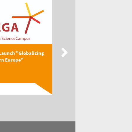
Launch "Globalizing
New Publication: EEGA
rn Europe"
Textbook "Globalizing
Easter...
Read