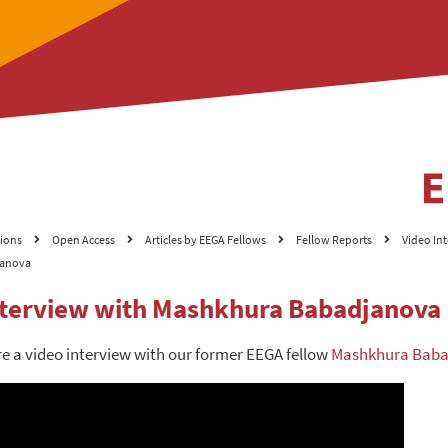
tions
Open Access
Articles by EEGA Fellows
Fellow Reports
Video In
janova
nterview with Mashkhura Babadjanova
re a video interview with our former EEGA fellow
Mashkhura Baba