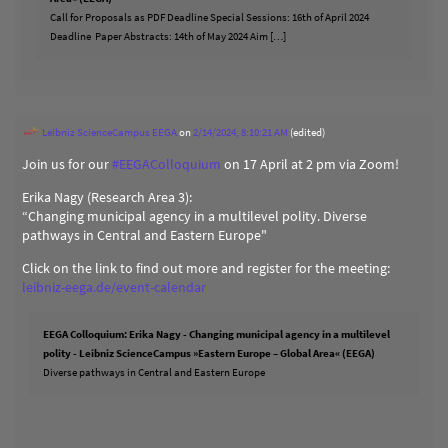
Call for Proposals as PDF Deadline Special Sessions: 16th of April 2024
Deadline Paper Abstracts: 14th of May 2024 Aim […]
Leibniz ScienceCampus EEGA
on
2/14/2024, 8:10:21 AM
(edited)
Join us for our
#
EEGAColloquium
on 17 April at 2 pm via Zoom!
Erika Nagy (Research Area 3):
“Changing municipal agency in a multilevel polity. Diverse
pathways in Central and Eastern Europe"
Click on the link to find out more and register for the meeting:
leibniz-eega.de/event-calendar
EEGA Colloquium: Erika Nagy - Changing municipal agency in a multilevel
polity - Leibniz ScienceCampus »Eastern Europe – Global Area« (EEGA)
Diverse pathways in Central and Eastern Europe