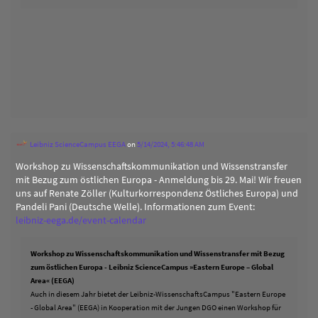
Leibniz ScienceCampus EEGA
on
5/14/2024, 5:46:48 AM
Workshop zu Wissenschaftskommunikation und Wissenstransfer
mit Bezug zum östlichen Europa - Anmeldung bis 29. Mai! Wir freuen
uns auf Renate Zöller (Kulturkorrespondenz Östliches Europa) und
Pandeli Pani (Deutsche Welle). Informationen zum Event:
leibniz-eega.de/event-calendar
Workshop zu Wissenschaftskommunikation und Wissenstransfer mit Bezug
zum östlichen Europa - Leibniz ScienceCampus »Eastern Europe – Global
Area« (EEGA)
Auch in diesem Jahr bietet der Leibniz-WissenschaftsCampus "Eastern Europe
- Global Area" (EEGA) in Kooperation mit der Jungen DGO einen Workshop für