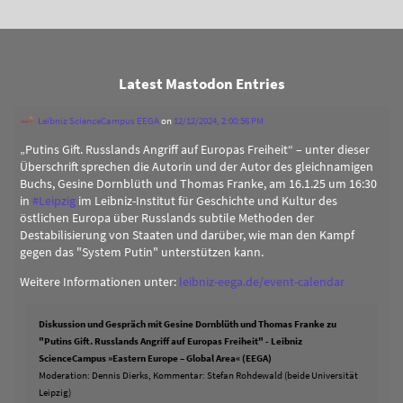
Latest Mastodon Entries
Leibniz ScienceCampus EEGA
on
12/12/2024, 2:00:56 PM
„Putins Gift. Russlands Angriff auf Europas Freiheit“ – unter dieser
Überschrift sprechen die Autorin und der Autor des gleichnamigen
Buchs, Gesine Dornblüth und Thomas Franke, am 16.1.25 um 16:30
in
#
Leipzig
im Leibniz-Institut für Geschichte und Kultur des
östlichen Europa über Russlands subtile Methoden der
Destabilisierung von Staaten und darüber, wie man den Kampf
gegen das "System Putin" unterstützen kann.
Weitere Informationen unter:
leibniz-eega.de/event-calendar
Diskussion und Gespräch mit Gesine Dornblüth und Thomas Franke zu
"Putins Gift. Russlands Angriff auf Europas Freiheit" - Leibniz
ScienceCampus »Eastern Europe – Global Area« (EEGA)
Moderation: Dennis Dierks, Kommentar: Stefan Rohdewald (beide Universität
Leipzig)