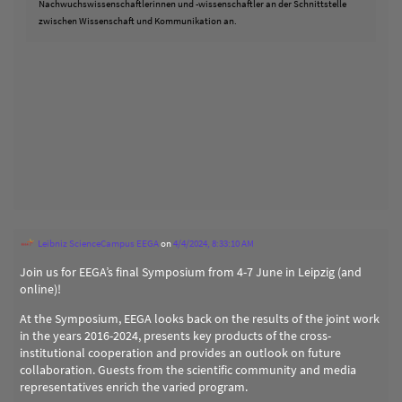
Nachwuchswissenschaftlerinnen und -wissenschaftler an der Schnittstelle
zwischen Wissenschaft und Kommunikation an.
Leibniz ScienceCampus EEGA
on
4/4/2024, 8:33:10 AM
Join us for EEGA’s final Symposium from 4-7 June in Leipzig (and
online)!
At the Symposium, EEGA looks back on the results of the joint work
in the years 2016-2024, presents key products of the cross-
institutional cooperation and provides an outlook on future
collaboration. Guests from the scientific community and media
representatives enrich the varied program.