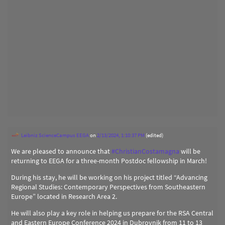
Leibniz ScienceCampus EEGA
on
2/13/2024, 1:10:37 PM
(edited)
We are pleased to announce that
#
ChristianCostamagna
will be
returning to EEGA for a three-month Postdoc fellowship in March!
During his stay, he will be working on his project titled “Advancing
Regional Studies: Contemporary Perspectives from Southeastern
Europe” located in Research Area 2.
He will also play a key role in helping us prepare for the RSA Central
and Eastern Europe Conference 2024 in Dubrovnik from 11 to 13