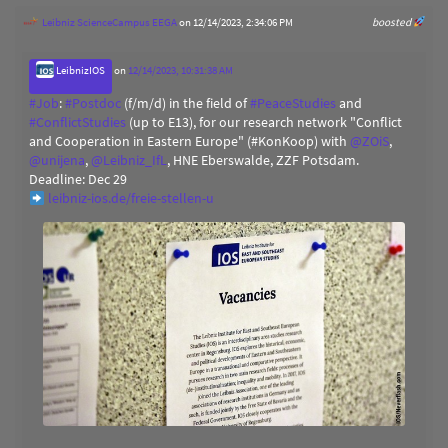
Leibniz ScienceCampus EEGA
on 12/14/2023, 2:34:06 PM
boosted
LeibnizIOS
on
12/14/2023, 10:31:38 AM
#
Job
:
#
Postdoc
(f/m/d) in the field of
#
PeaceStudies
and
#
ConflictStudies
(up to E13), for our research network "Conflict
and Cooperation in Eastern Europe" (#KonKoop) with
@
ZOiS
,
@
unijena
,
@
Leibniz_IfL
, HNE Eberswalde, ZZF Potsdam.
Deadline: Dec 29
leibniz-ios.de/freie-stellen-u