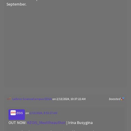
September.
Leibniz ScienceCampus EEGA
on 2/13/2024, 10:37:22 AM
boosted
ZOiS
on
2/13/2024, 8:53:27 AM
OUT NOW:
#
ZOiS_Meettheauthor
| Irina Busygina