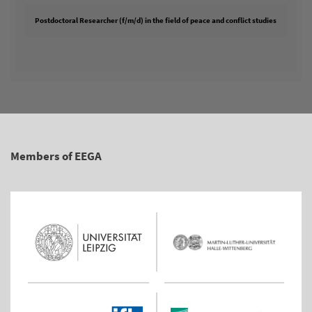
Postdoctoral Researcher (f/m/d) in the field of peace and conflict studies
Members of EEGA