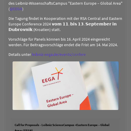
des Leibniz-WissenschaftsCampus "Eastern Europe – Global Area"
(
@
EEGA
)
Die Tagung findet in Kooperation mit der RSA Central and Eastern
Europe Conference 2024 𝘃𝗼𝗺 𝟭𝟭. 𝗯𝗶𝘀 𝟭𝟯. 𝗦𝗲𝗽𝘁𝗲𝗺𝗯𝗲𝗿 𝗶𝗻
𝗗𝘂𝗯𝗿𝗼𝘃𝗻𝗶𝗸 (Kroatien) statt.
Vorschläge für Panels können bis 16. April 2024 eingereicht
werden. Für Beitragsvorschläge endet die Frist am 14. Mai 2024.
Details unter
leibniz-eega.de/events/confere
Call for Proposals - Leibniz ScienceCampus »Eastern Europe – Global
Area« (EEGA)