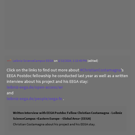
Leibniz ScienceCampus EEGA
on
2/13/2024, 1:13:45 PM
(edited)
Click on the links to find out more about
#
ChristianCostamagna
's
EEGA Postdoc fellowship he conducted last year as well as a written
interview about his project and his EEGA stay:
leibniz-eega.de/open-access/wr
and
leibniz-eega.de/people/eega-fe
.
Written Interview with EEGA Postdoc Fellow Christian Costamagna - Leibniz
ScienceCampus »Eastern Europe – Global Area« (EEGA)
Christian Costamagna about his project and his EEGA stay.