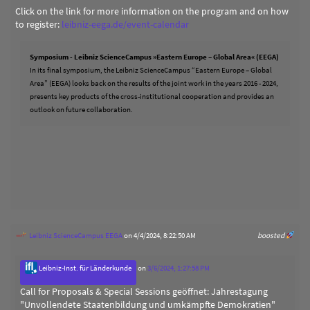
Click on the link for more information on the program and on how
to register:
leibniz-eega.de/event-calendar
Symposium - Leibniz ScienceCampus »Eastern Europe – Global Area« (EEGA)
In its final symposium, the Leibniz ScienceCampus “Eastern Europe – Global
Area” (EEGA) looks back on the results of the joint work in the years 2016 - 2024,
presents key products of the cross-institutional cooperation and provides an
outlook on future collaboration.
Leibniz ScienceCampus EEGA
on 4/4/2024, 8:22:50 AM
boosted
Leibniz-Inst. für Länderkunde
on
3/6/2024, 1:27:58 PM
Call for Proposals & Special Sessions geöffnet: Jahrestagung
"Unvollendete Staatenbildung und umkämpfte Demokratien"