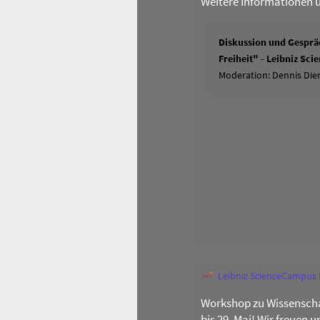
Weitere Informationen 
Diskussion und Gespräc
Freiheit" - Leibniz Sc
Moderation: Dennis Dier
Leibniz ScienceCampus
Workshop zu Wissenscha
bis 29. Mai! Wir freuen 