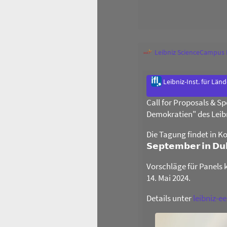
Leibniz ScienceCampus
Leibniz-Inst. für Län
Call for Proposals & 
Demokratien" des Leib
Die Tagung findet in Ko
𝗦𝗲𝗽𝘁𝗲𝗺𝗯𝗲𝗿 𝗶𝗻 𝗗
Vorschläge für Panels 
14. Mai 2024.
Details unter
leibniz-e