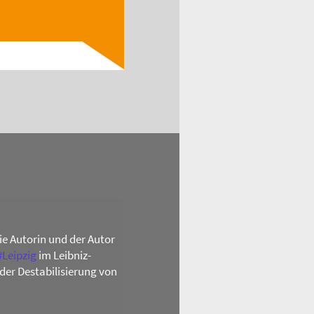
Easter...
Read
die Autorin und der Autor
#
Leipzig
im Leibniz-
der Destabilisierung von