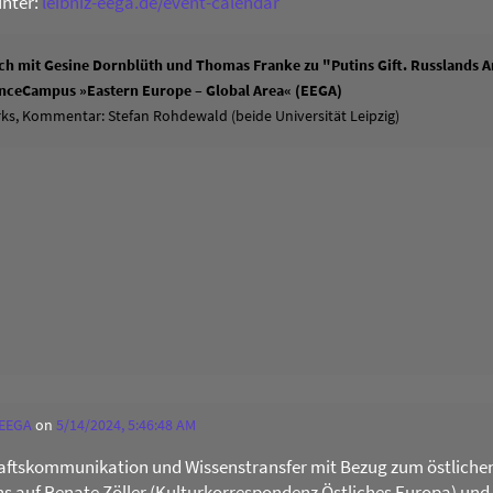
unter:
leibniz-eega.de/event-calendar
h mit Gesine Dornblüth und Thomas Franke zu "Putins Gift. Russlands An
ienceCampus »Eastern Europe – Global Area« (EEGA)
ks, Kommentar: Stefan Rohdewald (beide Universität Leipzig)
 EEGA
on
5/14/2024, 5:46:48 AM
ftskommunikation und Wissenstransfer mit Bezug zum östliche
uns auf Renate Zöller (Kulturkorrespondenz Östliches Europa) und