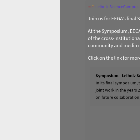
Leibniz ScienceCampus
Join us for EEGA’s final
At the Symposium, EEGA l
of the cross-institution
community and media re
Click on the link for mo
Symposium - Leibniz S
In its final symposium,
joint work in the years 
on future collaboration