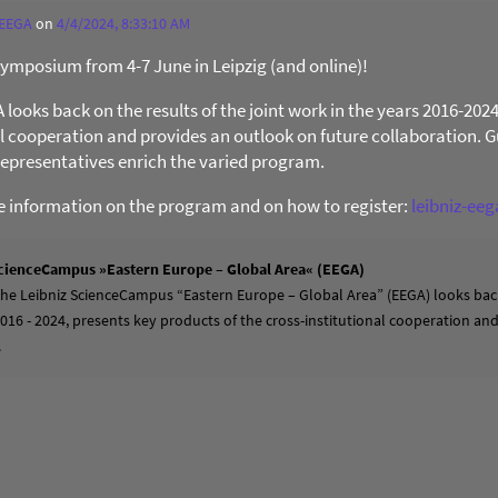
 EEGA
on
4/4/2024, 8:33:10 AM
 Symposium from 4-7 June in Leipzig (and online)!
ooks back on the results of the joint work in the years 2016-202
al cooperation and provides an outlook on future collaboration. Gu
presentatives enrich the varied program.
re information on the program and on how to register:
leibniz-ee
cienceCampus »Eastern Europe – Global Area« (EEGA)
 the Leibniz ScienceCampus “Eastern Europe – Global Area” (EEGA) looks back
2016 - 2024, presents key products of the cross-institutional cooperation a
.