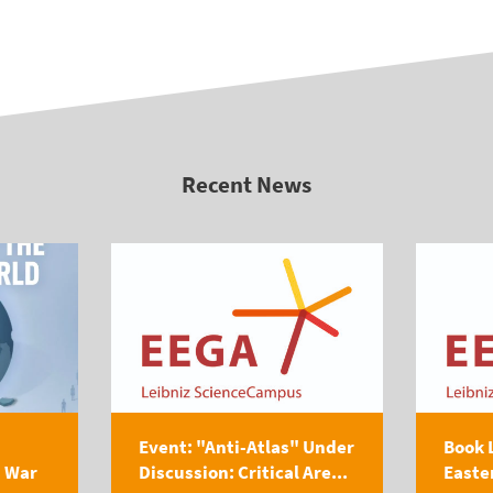
Recent News
Event: "Anti-Atlas" Under
Book 
s War
Discussion: Critical Are...
Easte