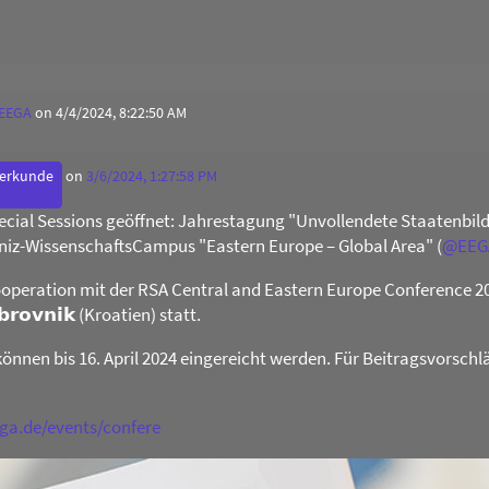
 EEGA
on 4/4/2024, 8:22:50 AM
derkunde
on
3/6/2024, 1:27:58 PM
Special Sessions geöffnet: Jahrestagung "Unvollendete Staatenb
niz-WissenschaftsCampus "Eastern Europe – Global Area" (
@
EEG
operation mit der RSA Central and Eastern Europe Conference 2024 
𝗯𝗿𝗼𝘃𝗻𝗶𝗸 (Kroatien) statt.
können bis 16. April 2024 eingereicht werden. Für Beitragsvorschl
ega.de/events/confere