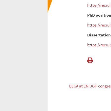
https://recr
PhD positio
https://recr
Dissertation
https://recr
EEGA at ENIUGH congres