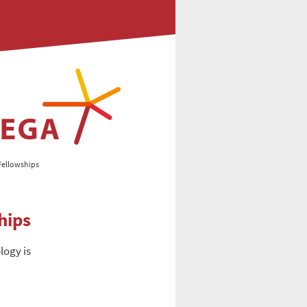
Fellowships
hips
logy is