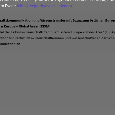
um Event:
leibniz-eega.de/event-calendar
aftskommunikation und Wissenstransfer mit Bezug zum östlichen Europa
n Europe – Global Area« (EEGA)
tet der Leibniz-WissenschaftsCampus "Eastern Europe - Global Area" (EEGA)
hop für Nachwuchswissenschaftlerinnen und -wissenschaftler an der Schni
unikation an.