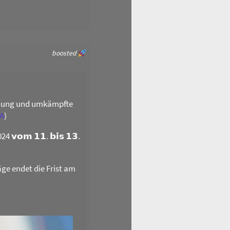
boosted
ildung und umkämpfte
A
)
𝗼𝗺 𝟭𝟭. 𝗯𝗶𝘀 𝟭𝟯.
äge endet die Frist am