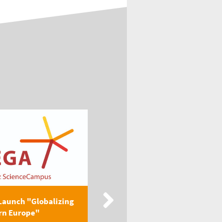
Launch "Globalizing
New Publication: EEGA
rn Europe"
Textbook "Globalizing