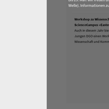
Welle). Informationen z
Workshop zu Wissensch
ScienceCampus »Easter
Auch in diesem Jahr bie
Jungen DGO einen Works
Wissenschaft und Komm