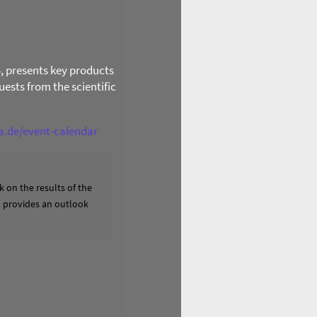
4, presents key products
ests from the scientific
ga.de/event-calendar
 on the results of the
nd provides an outlook