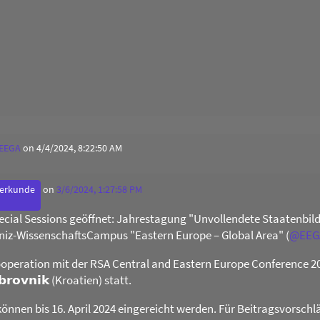
 EEGA
on 4/4/2024, 8:22:50 AM
derkunde
on
3/6/2024, 1:27:58 PM
Special Sessions geöffnet: Jahrestagung "Unvollendete Staatenb
niz-WissenschaftsCampus "Eastern Europe – Global Area" (
@
EEG
operation mit der RSA Central and Eastern Europe Conference 2024 
𝗯𝗿𝗼𝘃𝗻𝗶𝗸 (Kroatien) statt.
können bis 16. April 2024 eingereicht werden. Für Beitragsvorschl