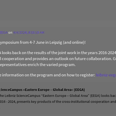
 EEGA
on
4/4/2024, 8:33:10 AM
 Symposium from 4-7 June in Leipzig (and online)!
ooks back on the results of the joint work in the years 2016-202
al cooperation and provides an outlook on future collaboration. Gu
presentatives enrich the varied program.
re information on the program and on how to register:
leibniz-ee
cienceCampus »Eastern Europe – Global Area« (EEGA)
 the Leibniz ScienceCampus “Eastern Europe – Global Area” (EEGA) looks back
2016 - 2024, presents key products of the cross-institutional cooperation a
.