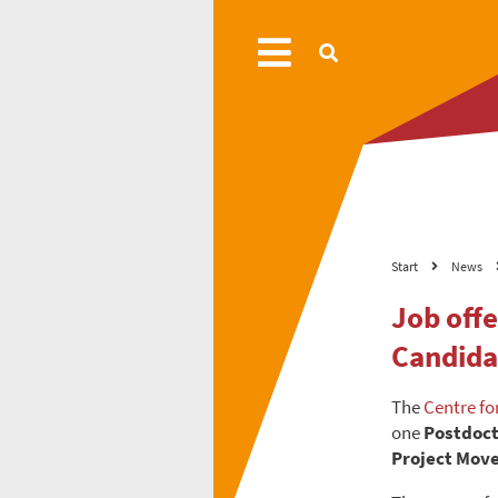
Start
News
Job off
Candida
The
Centre fo
one
Postdoct
Project Mo