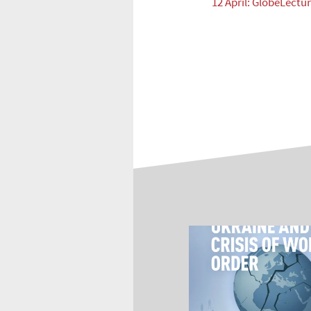
12 April: GlobeLectu