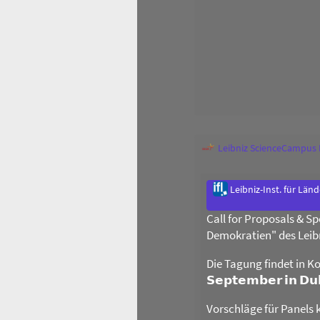
Leibniz ScienceCampus
Leibniz-Inst. für Län
Call for Proposals & 
Demokratien" des Leib
Die Tagung findet in Ko
𝗦𝗲𝗽𝘁𝗲𝗺𝗯𝗲𝗿 𝗶𝗻 𝗗
Vorschläge für Panels 