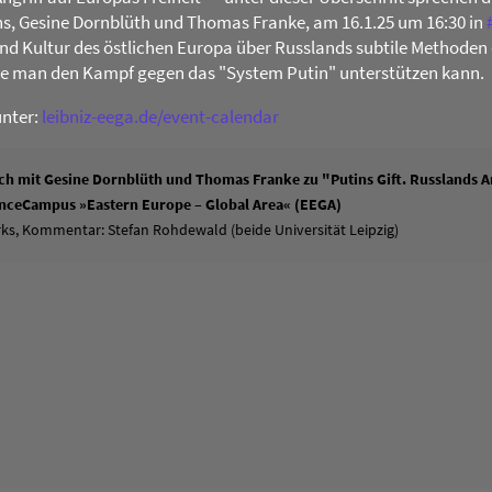
s, Gesine Dornblüth und Thomas Franke, am 16.1.25 um 16:30 in
 und Kultur des östlichen Europa über Russlands subtile Methoden 
ie man den Kampf gegen das "System Putin" unterstützen kann.
unter:
leibniz-eega.de/event-calendar
h mit Gesine Dornblüth und Thomas Franke zu "Putins Gift. Russlands An
ienceCampus »Eastern Europe – Global Area« (EEGA)
ks, Kommentar: Stefan Rohdewald (beide Universität Leipzig)