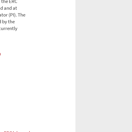
n the ERC
ad and at
tor (PI). The
d by the
currently
u