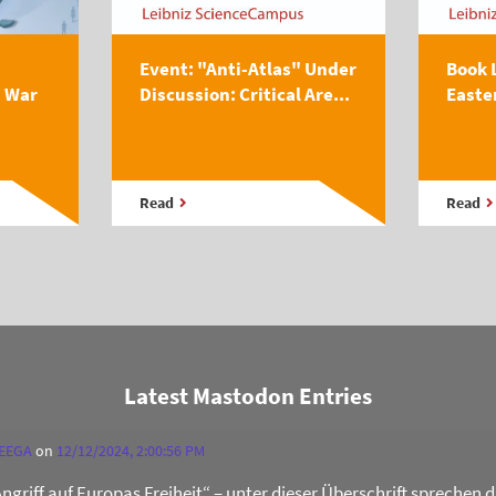
Event: "Anti-Atlas" Under
Book 
s War
Discussion: Critical Are...
Easte
Read
Read
Latest Mastodon Entries
 EEGA
on
12/12/2024, 2:00:56 PM
Angriff auf Europas Freiheit“ – unter dieser Überschrift sprechen 