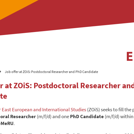
Job offer at ZOiS: Postdoctoral Researcher and PhD Candidate
er at ZOiS: Postdoctoral Researcher an
te
r East European and International Studies
(ZOiS) seeks to fill the 
oral Researcher
(m/f/d) and one
PhD Candidate
(m/f/d) within
veMeRU
.