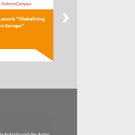
Launch "Globalizing
New Publication: EEGA
rn Europe"
Textbook "Globalizing
Easter...
Read
die Autorin und der Autor