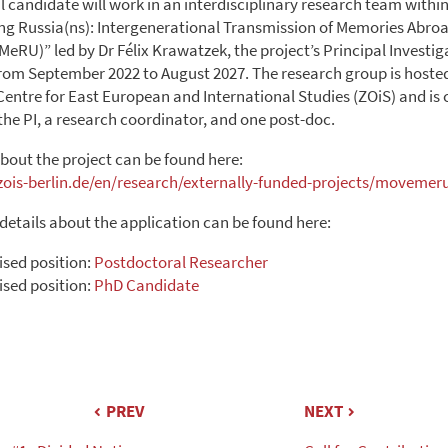
l candidate will work in an interdisciplinary research team withi
ng Russia(ns): Intergenerational Transmission of Memories Abro
RU)” led by Dr Félix Krawatzek, the project’s Principal Investiga
from September 2022 to August 2027. The research group is hoste
Centre for East European and International Studies (ZOiS) and is 
he PI, a research coordinator, and one post-doc.
bout the project can be found here:
zois-berlin.de/en/research/externally-funded-projects/movemer
 details about the application can be found here:
ised position:
Postdoctoral Researcher
ised position:
PhD Candidate
PREV
NEXT