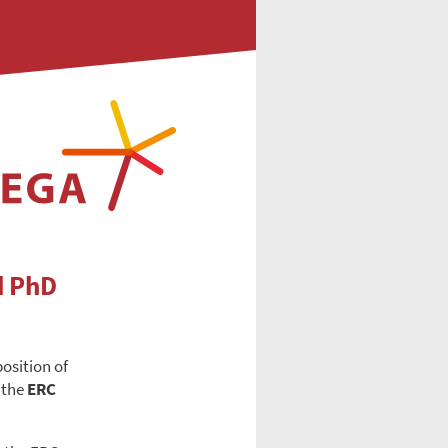
d PhD
position of
 the
ERC