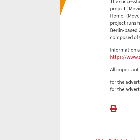
The successfu
project “Movi
Home” (MoveMe
project runs 
Berlin-based 
composed of t
Information a
https://www.
All important
for the advert
for the advert