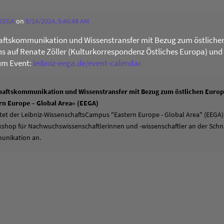
 EEGA
on
5/14/2024, 5:46:48 AM
ftskommunikation und Wissenstransfer mit Bezug zum östliche
uns auf Renate Zöller (Kulturkorrespondenz Östliches Europa) und
um Event:
leibniz-eega.de/event-calendar
aftskommunikation und Wissenstransfer mit Bezug zum östlichen Europa
n Europe – Global Area« (EEGA)
tet der Leibniz-WissenschaftsCampus "Eastern Europe - Global Area" (EEGA)
hop für Nachwuchswissenschaftlerinnen und -wissenschaftler an der Schni
unikation an.