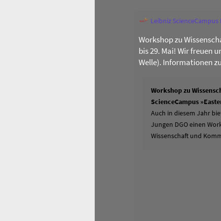
Leibniz ScienceCampus
Workshop zu Wissenscha
bis 29. Mai! Wir freuen 
Welle). Informationen z
Workshop zu Wissensch
ScienceCampus »Easter
Auch in diesem Jahr bie
Jungen DGO einen Works
Wissenschaft und Komm