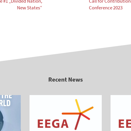
re #1 „Divided Nation,
Call for Contributio
New States“
Conference 2023
Recent News