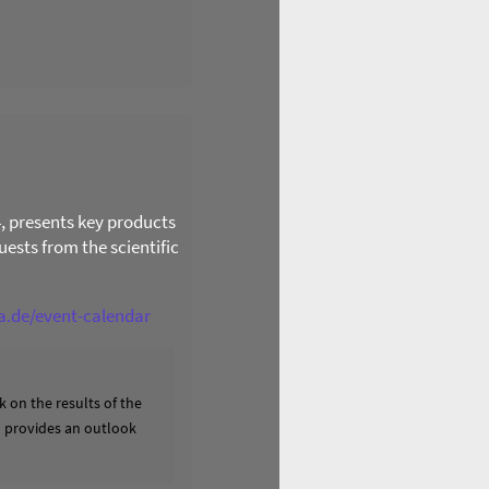
4, presents key products
ests from the scientific
ga.de/event-calendar
 on the results of the
nd provides an outlook