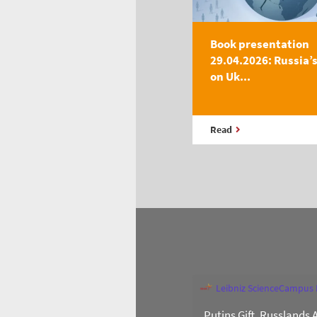
Book presentation
29.04.2026: Russia’
on Uk...
Read
Leibniz ScienceCampus
„Putins Gift. Russlands 