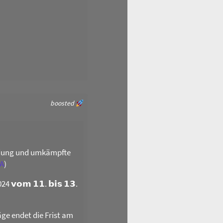
boosted
ildung und umkämpfte
A
)
𝗼𝗺 𝟭𝟭. 𝗯𝗶𝘀 𝟭𝟯.
äge endet die Frist am