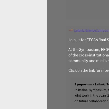
Leibniz ScienceCampus
Join us for EEGA’s final
At the Symposium, EEGA l
of the cross-institution
community and media re
Click on the link for mo
Symposium - Leibniz S
In its final symposium,
joint work in the years 
on future collaboration