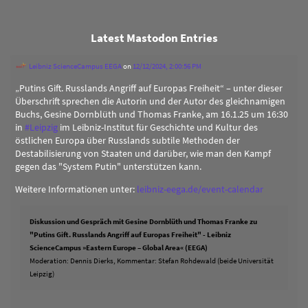
Latest Mastodon Entries
Leibniz ScienceCampus EEGA
on
12/12/2024, 2:00:56 PM
„Putins Gift. Russlands Angriff auf Europas Freiheit“ – unter dieser
Überschrift sprechen die Autorin und der Autor des gleichnamigen
Buchs, Gesine Dornblüth und Thomas Franke, am 16.1.25 um 16:30
in
#
Leipzig
im Leibniz-Institut für Geschichte und Kultur des
östlichen Europa über Russlands subtile Methoden der
Destabilisierung von Staaten und darüber, wie man den Kampf
gegen das "System Putin" unterstützen kann.
Weitere Informationen unter:
leibniz-eega.de/event-calendar
Diskussion und Gespräch mit Gesine Dornblüth und Thomas Franke zu
"Putins Gift. Russlands Angriff auf Europas Freiheit" - Leibniz
ScienceCampus »Eastern Europe – Global Area« (EEGA)
Moderation: Dennis Dierks, Kommentar: Stefan Rohdewald (beide Universität
Leipzig)