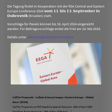
Die Tagung findet in Kooperation mit der RSA Central and Eastern
Europe Conference 2024 𝘃𝗼𝗺 𝟭𝟭. 𝗯𝗶𝘀 𝟭𝟯. 𝗦𝗲𝗽𝘁𝗲𝗺𝗯𝗲𝗿 𝗶𝗻
𝗗𝘂𝗯𝗿𝗼𝘃𝗻𝗶𝗸 (Kroatien) statt.
Vorschläge für Panels können bis 16. April 2024 eingereicht
werden. Für Beitragsvorschläge endet die Frist am 14. Mai 2024.
Details unter
leibniz-eega.de/events/confere
Call for Proposals - Leibniz ScienceCampus »Eastern Europe – Global
Area« (EEGA)
Call for Proposals as PDF Deadline Special Sessions: 16th of April 2024
Deadline Paper Abstracts: 14th of May 2024 Aim […]