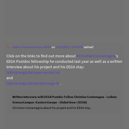
Leibniz ScienceCampus EEGA
on
2/13/2024, 1:13:45 PM
(edited)
Click on the links to find out more about
#
ChristianCostamagna
's
EEGA Postdoc fellowship he conducted last year as well as a written
interview about his project and his EEGA stay:
leibniz-eega.de/open-access/wr
and
leibniz-eega.de/people/eega-fe
.
Written Interview with EEGA Postdoc Fellow Christian Costamagna - Leibniz
ScienceCampus »Eastern Europe – Global Area« (EEGA)
Christian Costamagna about his project and his EEGA stay.