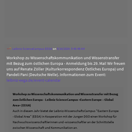
Leibniz ScienceCampus EEGA
on
5/14/2024, 5:46:48 AM
Workshop zu Wissenschaftskommunikation und Wissenstransfer
mit Bezug zum östlichen Europa - Anmeldung bis 29. Mai! Wir freuen
uns auf Renate Zöller (Kulturkorrespondenz Östliches Europa) und
Pandeli Pani (Deutsche Welle). Informationen zum Event:
leibniz-eega.de/event-calendar
Workshop zu Wissenschaftskommunikation und Wissenstransfer mit Bezug
zum östlichen Europa - Leibniz ScienceCampus »Eastern Europe – Global
Area« (EEGA)
Auch in diesem Jahr bietet der Leibniz-WissenschaftsCampus "Eastern Europe
- Global Area" (EEGA) in Kooperation mit der Jungen DGO einen Workshop für
Nachwuchswissenschaftlerinnen und -wissenschaftler an der Schnittstelle
zwischen Wissenschaft und Kommunikation an.