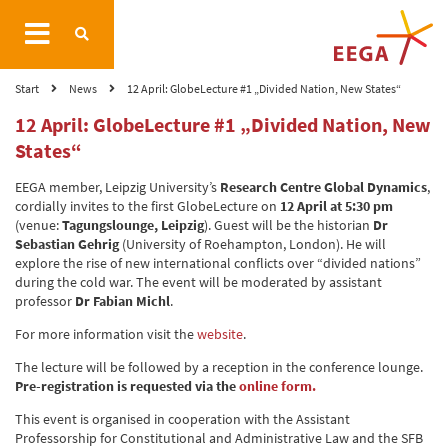
Start
News
12 April: GlobeLecture #1 „Divided Nation, New States“
12 April: GlobeLecture #1 „Divided Nation, New
States“
EEGA member, Leipzig University’s
Research Centre Global Dynamics
,
cordially invites to the first GlobeLecture on
12 April at 5:30 pm
(venue:
Tagungslounge, Leipzig
). Guest will be the historian
Dr
Sebastian Gehrig
(University of Roehampton, London). He will
explore the rise of new international conflicts over “divided nations”
during the cold war. The event will be moderated by assistant
professor
Dr Fabian Michl
.
For more information visit the
website
.
The lecture will be followed by a reception in the conference lounge.
Pre-registration is requested via the
online form.
This event is organised in cooperation with the Assistant
Professorship for Constitutional and Administrative Law and the SFB