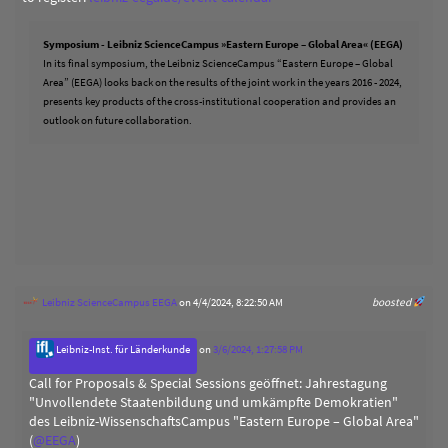
Symposium - Leibniz ScienceCampus »Eastern Europe – Global Area« (EEGA)
In its final symposium, the Leibniz ScienceCampus “Eastern Europe – Global
Area” (EEGA) looks back on the results of the joint work in the years 2016 - 2024,
presents key products of the cross-institutional cooperation and provides an
outlook on future collaboration.
Leibniz ScienceCampus EEGA
on 4/4/2024, 8:22:50 AM
boosted
Leibniz-Inst. für Länderkunde
on
3/6/2024, 1:27:58 PM
Call for Proposals & Special Sessions geöffnet: Jahrestagung
"Unvollendete Staatenbildung und umkämpfte Demokratien"
des Leibniz-WissenschaftsCampus "Eastern Europe – Global Area"
(
@
EEGA
)