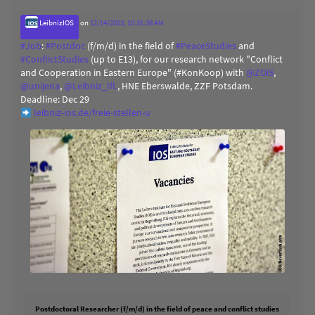
LeibnizIOS
on
12/14/2023, 10:31:38 AM
#
Job
:
#
Postdoc
(f/m/d) in the field of
#
PeaceStudies
and
#
ConflictStudies
(up to E13), for our research network "Conflict
and Cooperation in Eastern Europe" (#KonKoop) with
@
ZOiS
,
@
unijena
,
@
Leibniz_IfL
, HNE Eberswalde, ZZF Potsdam.
Deadline: Dec 29
leibniz-ios.de/freie-stellen-u
Postdoctoral Researcher (f/m/d) in the field of peace and conflict studies