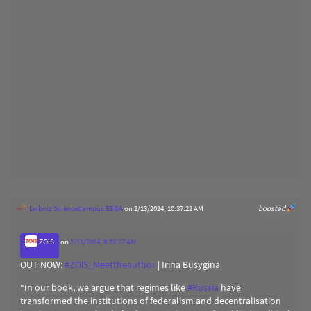
Leibniz ScienceCampus EEGA
on 2/13/2024, 10:37:22 AM
boosted
ZOiS
on
2/13/2024, 8:53:27 AM
OUT NOW:
#
ZOiS_Meettheauthor
| Irina Busygina
“In our book, we argue that regimes like
#
Russia
have
transformed the institutions of federalism and decentralisation