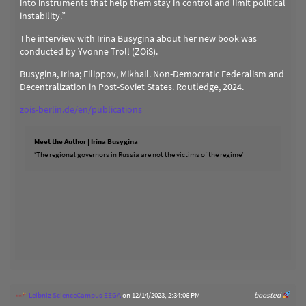
into instruments that help them stay in control and limit political
instability.”
The interview with Irina Busygina about her new book was
conducted by Yvonne Troll (ZOiS).
Busygina, Irina; Filippov, Mikhail. Non-Democratic Federalism and
Decentralization in Post-Soviet States. Routledge, 2024.
zois-berlin.de/en/publications
Meet the Author | Irina Busygina
‘The regional governors in Russia are not the victims of the regime’
Leibniz ScienceCampus EEGA
on 12/14/2023, 2:34:06 PM
boosted