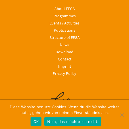
About EEGA
Programmes
Events / Activities
Publications
Structure of EEGA
News
Download
Contact
Imprint
Privacy Policy
Diese Website benutzt Cookies. Wenn du die Website weiter
nutzt, gehen wir von deinem Einverständnis aus.
OK
Nein, das möchte ich nicht.
© 2024, Leibniz ScienceCampus EEGA