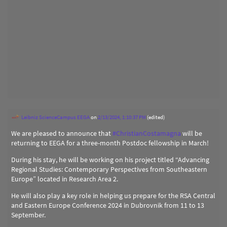
Leibniz ScienceCampus EEGA
on
2/13/2024, 1:10:37 PM
(edited)
We are pleased to announce that
#
ChristianCostamagna
will be
returning to EEGA for a three-month Postdoc fellowship in March!
During his stay, he will be working on his project titled “Advancing
Regional Studies: Contemporary Perspectives from Southeastern
Europe” located in Research Area 2.
He will also play a key role in helping us prepare for the RSA Central
and Eastern Europe Conference 2024 in Dubrovnik from 11 to 13
September.