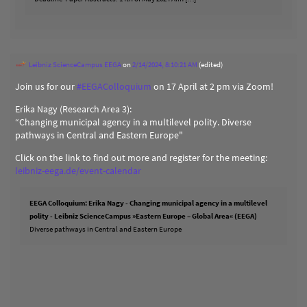
Leibniz ScienceCampus EEGA
on
2/14/2024, 8:10:21 AM
(edited)
Join us for our
#
EEGAColloquium
on 17 April at 2 pm via Zoom!
Erika Nagy (Research Area 3):
“Changing municipal agency in a multilevel polity. Diverse
pathways in Central and Eastern Europe"
Click on the link to find out more and register for the meeting:
leibniz-eega.de/event-calendar
EEGA Colloquium: Erika Nagy - Changing municipal agency in a multilevel
polity - Leibniz ScienceCampus »Eastern Europe – Global Area« (EEGA)
Diverse pathways in Central and Eastern Europe