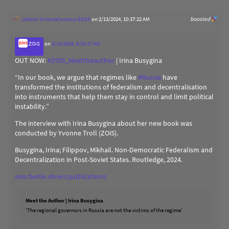
Leibniz ScienceCampus EEGA
on 2/13/2024, 10:37:22 AM
boosted
ZOiS
on
2/13/2024, 8:53:27 AM
OUT NOW:
#
ZOiS_Meettheauthor
| Irina Busygina
“In our book, we argue that regimes like
#
Russia
have
transformed the institutions of federalism and decentralisation
into instruments that help them stay in control and limit political
instability.”
The interview with Irina Busygina about her new book was
conducted by Yvonne Troll (ZOiS).
Busygina, Irina; Filippov, Mikhail. Non-Democratic Federalism and
Decentralization in Post-Soviet States. Routledge, 2024.
zois-berlin.de/en/publications
Meet the Author | Irina Busygina
‘The regional governors in Russia are not the victims of the regime’