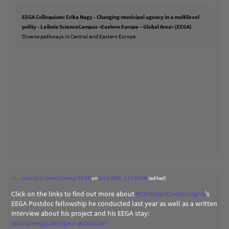
EEGA Colloquium: Erika Nagy - Changing municipal agency in a multilevel
polity - Leibniz ScienceCampus »Eastern Europe – Global Area« (EEGA)
Diverse pathways in Central and Eastern Europe
Leibniz ScienceCampus EEGA
on
2/13/2024, 1:13:45 PM
(edited)
Click on the links to find out more about
#
ChristianCostamagna
's
EEGA Postdoc fellowship he conducted last year as well as a written
interview about his project and his EEGA stay:
leibniz-eega.de/open-access/wr