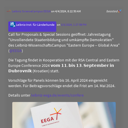
Leibniz ScienceCampus EEGA
on 4/4/2024, 8:22:50 AM
boosted
Leibniz-Inst. für Länderkunde
on
3/6/2024, 1:27:58 PM
Call for Proposals & Special Sessions geöffnet: Jahrestagung
"Unvollendete Staatenbildung und umkämpfte Demokratien"
des Leibniz-WissenschaftsCampus "Eastern Europe – Global Area"
(
@
EEGA
)
Die Tagung findet in Kooperation mit der RSA Central and Eastern
Europe Conference 2024 𝘃𝗼𝗺 𝟭𝟭. 𝗯𝗶𝘀 𝟭𝟯. 𝗦𝗲𝗽𝘁𝗲𝗺𝗯𝗲𝗿 𝗶𝗻
𝗗𝘂𝗯𝗿𝗼𝘃𝗻𝗶𝗸 (Kroatien) statt.
Vorschläge für Panels können bis 16. April 2024 eingereicht
werden. Für Beitragsvorschläge endet die Frist am 14. Mai 2024.
Details unter
leibniz-eega.de/events/confere