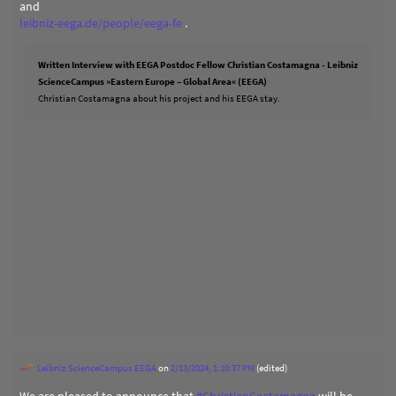
and
leibniz-eega.de/people/eega-fe
.
Written Interview with EEGA Postdoc Fellow Christian Costamagna - Leibniz
ScienceCampus »Eastern Europe – Global Area« (EEGA)
Christian Costamagna about his project and his EEGA stay.
Leibniz ScienceCampus EEGA
on
2/13/2024, 1:10:37 PM
(edited)
We are pleased to announce that
#
ChristianCostamagna
will be