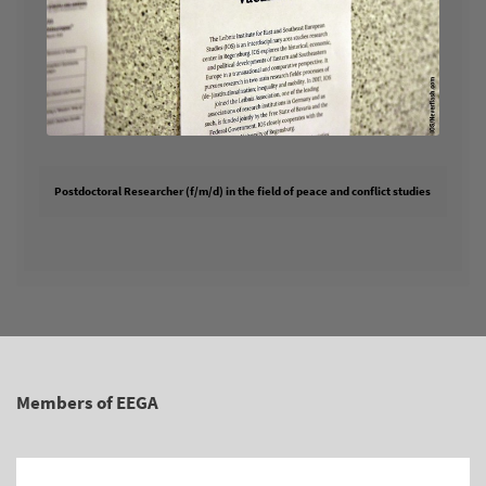
Postdoctoral Researcher (f/m/d) in the field of peace and conflict studies
Members of EEGA