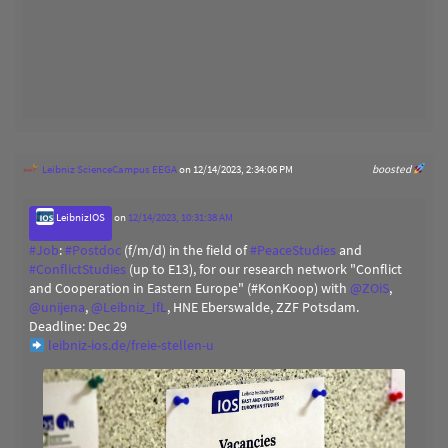
Leibniz ScienceCampus EEGA
on 12/14/2023, 2:34:06 PM
boosted
LeibnizIOS
on
12/14/2023, 10:31:38 AM
#
Job
:
#
Postdoc
(f/m/d) in the field of
#
PeaceStudies
and
#
ConflictStudies
(up to E13), for our research network "Conflict
and Cooperation in Eastern Europe" (#KonKoop) with
@
ZOiS
,
@
unijena
,
@
Leibniz_IfL
, HNE Eberswalde, ZZF Potsdam.
Deadline: Dec 29
leibniz-ios.de/freie-stellen-u