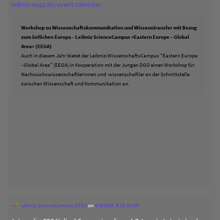
leibniz-eega.de/event-calendar
Workshop zu Wissenschaftskommunikation und Wissenstransfer mit Bezug
zum östlichen Europa - Leibniz ScienceCampus »Eastern Europe – Global
Area« (EEGA)
Auch in diesem Jahr bietet der Leibniz-WissenschaftsCampus "Eastern Europe
- Global Area" (EEGA) in Kooperation mit der Jungen DGO einen Workshop für
Nachwuchswissenschaftlerinnen und -wissenschaftler an der Schnittstelle
zwischen Wissenschaft und Kommunikation an.
Leibniz ScienceCampus EEGA
on
4/4/2024, 8:33:10 AM