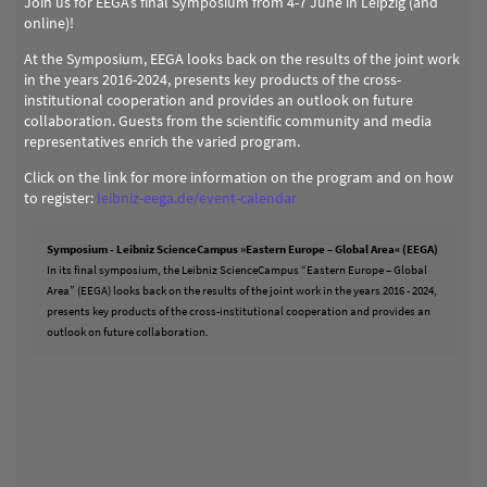
Join us for EEGA’s final Symposium from 4-7 June in Leipzig (and
online)!
At the Symposium, EEGA looks back on the results of the joint work
in the years 2016-2024, presents key products of the cross-
institutional cooperation and provides an outlook on future
collaboration. Guests from the scientific community and media
representatives enrich the varied program.
Click on the link for more information on the program and on how
to register:
leibniz-eega.de/event-calendar
Symposium - Leibniz ScienceCampus »Eastern Europe – Global Area« (EEGA)
In its final symposium, the Leibniz ScienceCampus “Eastern Europe – Global
Area” (EEGA) looks back on the results of the joint work in the years 2016 - 2024,
presents key products of the cross-institutional cooperation and provides an
outlook on future collaboration.