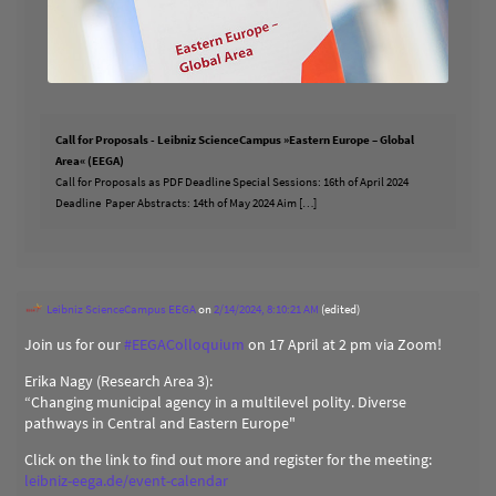
Call for Proposals - Leibniz ScienceCampus »Eastern Europe – Global
Area« (EEGA)
Call for Proposals as PDF Deadline Special Sessions: 16th of April 2024
Deadline Paper Abstracts: 14th of May 2024 Aim […]
Leibniz ScienceCampus EEGA
on
2/14/2024, 8:10:21 AM
(edited)
Join us for our
#
EEGAColloquium
on 17 April at 2 pm via Zoom!
Erika Nagy (Research Area 3):
“Changing municipal agency in a multilevel polity. Diverse
pathways in Central and Eastern Europe"
Click on the link to find out more and register for the meeting:
leibniz-eega.de/event-calendar