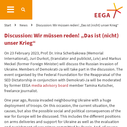
Start
News
Discussion: Wir müssen reden! „Das ist (nicht) unser Krieg“
Discussion: Wir müssen reden! „Das ist (nicht)
unser Krieg“
On 23 February 2023, Prof. Dr. Irina Scherbakowa (Memorial
International), Juri Durkot, (translator and publicist, Lviv) and Markus
Meckel (former Foreign Minister) will discuss the Russian invasion of
Ukraine. Members of Demokrati-Ja will take part in the discussion. The
event organised by the Federal Foundation for the Reappraisal of the
SED Dictatorship in conjunction with Demokrati-Ja will be moderated
by former EEGA
media advisory board
member Tamina Kutscher,
freelance journalist.
One year ago, Russia invaded neighbouring Ukraine with a huge
deployment of troops. On this occasion, the current situation, the
causes, but also the possible social and political consequences of the
war for Europe will be discussed. This includes the different positions
on arms deliveries and support for Ukraine as well as the evaluation