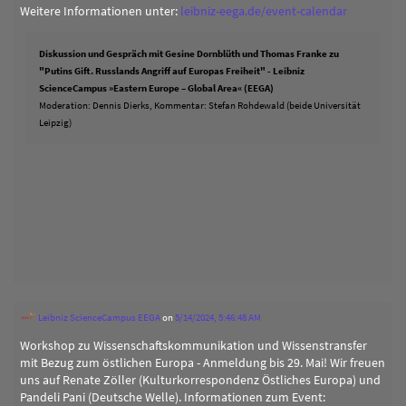
Weitere Informationen unter:
leibniz-eega.de/event-calendar
Diskussion und Gespräch mit Gesine Dornblüth und Thomas Franke zu
"Putins Gift. Russlands Angriff auf Europas Freiheit" - Leibniz
ScienceCampus »Eastern Europe – Global Area« (EEGA)
Moderation: Dennis Dierks, Kommentar: Stefan Rohdewald (beide Universität
Leipzig)
Leibniz ScienceCampus EEGA
on
5/14/2024, 5:46:48 AM
Workshop zu Wissenschaftskommunikation und Wissenstransfer
mit Bezug zum östlichen Europa - Anmeldung bis 29. Mai! Wir freuen
uns auf Renate Zöller (Kulturkorrespondenz Östliches Europa) und
Pandeli Pani (Deutsche Welle). Informationen zum Event: