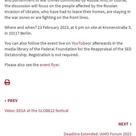
and punishment of war crimes committed by Russia. And, of course,
the discussion will focus on the people affected by the Russian
invasion of Ukraine, who have had to leave their homes, are staying in
the war zones or are fighting on the front lines.
Where and when? 23 February 2023, at 6 pm on site at Kronenstraße 5,
in 10117 Berlin.
You can also follow the event live on
YouTube
or afterwards in the
media library of the Federal Foundation for the Reappraisal of the SED
Dictatorship. Registration is not required.
Please also see the
event flyer
.
PREV
Video: EEGA at the GLOBE22 festival
NEXT
Deadline Extended: IAMO Forum 2023