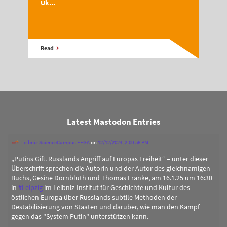
Uk...
Read
Latest Mastodon Entries
Leibniz ScienceCampus EEGA
on
12/12/2024, 2:00:56 PM
„Putins Gift. Russlands Angriff auf Europas Freiheit“ – unter dieser
Überschrift sprechen die Autorin und der Autor des gleichnamigen
Buchs, Gesine Dornblüth und Thomas Franke, am 16.1.25 um 16:30
in
#
Leipzig
im Leibniz-Institut für Geschichte und Kultur des
östlichen Europa über Russlands subtile Methoden der
Destabilisierung von Staaten und darüber, wie man den Kampf
gegen das "System Putin" unterstützen kann.