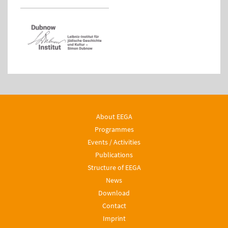
About EEGA
Programmes
Events / Activities
Publications
Structure of EEGA
News
Download
Contact
Imprint