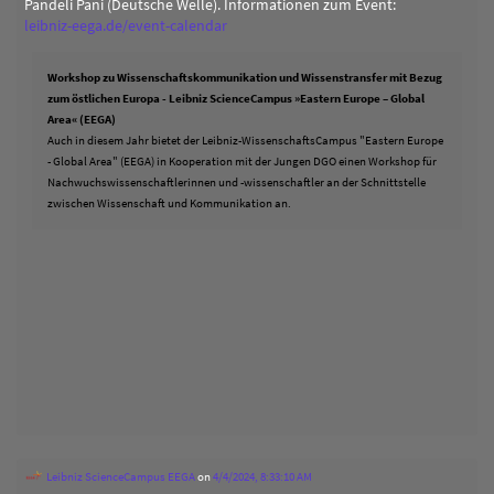
Pandeli Pani (Deutsche Welle). Informationen zum Event:
leibniz-eega.de/event-calendar
Workshop zu Wissenschaftskommunikation und Wissenstransfer mit Bezug
zum östlichen Europa - Leibniz ScienceCampus »Eastern Europe – Global
Area« (EEGA)
Auch in diesem Jahr bietet der Leibniz-WissenschaftsCampus "Eastern Europe
- Global Area" (EEGA) in Kooperation mit der Jungen DGO einen Workshop für
Nachwuchswissenschaftlerinnen und -wissenschaftler an der Schnittstelle
zwischen Wissenschaft und Kommunikation an.
Leibniz ScienceCampus EEGA
on
4/4/2024, 8:33:10 AM