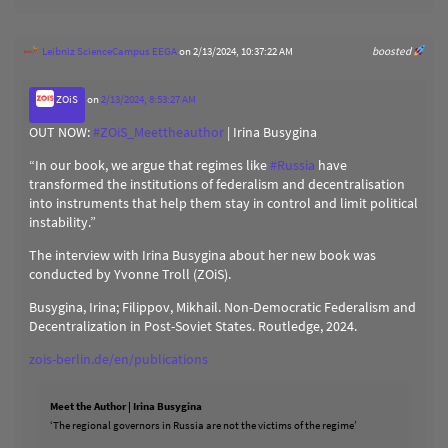
Leibniz ScienceCampus EEGA
on 2/13/2024, 10:37:22 AM
boosted
ZOiS
on
2/13/2024, 8:53:27 AM
OUT NOW:
#
ZOiS_Meettheauthor
| Irina Busygina
“In our book, we argue that regimes like
#
Russia
have
transformed the institutions of federalism and decentralisation
into instruments that help them stay in control and limit political
instability.”
The interview with Irina Busygina about her new book was
conducted by Yvonne Troll (ZOiS).
Busygina, Irina; Filippov, Mikhail. Non-Democratic Federalism and
Decentralization in Post-Soviet States. Routledge, 2024.
zois-berlin.de/en/publications
Meet the Author | Irina Busygina
‘The regional governors in Russia are not the victims of the regime’