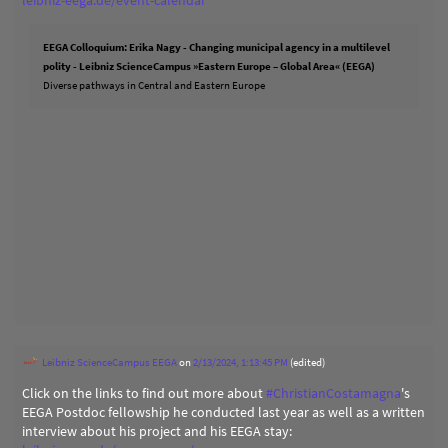
EEGA Colloquium: Erika Nagy - Changing municipal agency in a multilevel
polity - Leibniz ScienceCampus »Eastern Europe – Global Area« (EEGA)
Diverse pathways in Central and Eastern Europe
Leibniz ScienceCampus EEGA
on
2/13/2024, 1:13:45 PM
(edited)
Click on the links to find out more about
#
ChristianCostamagna
's
EEGA Postdoc fellowship he conducted last year as well as a written
interview about his project and his EEGA stay: