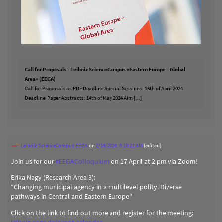
Call for Proposals - Leibniz ScienceCampus »Eastern Europe – Global
Area« (EEGA)
Call for Proposals as PDF Deadline Special Sessions: 16th of April 2024
Deadline Paper Abstracts: 14th of May 2024 Aim […]
Leibniz ScienceCampus EEGA
on
2/14/2024, 8:10:21 AM
(edited)
Join us for our
#
EEGAColloquium
on 17 April at 2 pm via Zoom!
Erika Nagy (Research Area 3):
“Changing municipal agency in a multilevel polity. Diverse
pathways in Central and Eastern Europe"
Click on the link to find out more and register for the meeting:
leibniz-eega.de/event-calendar