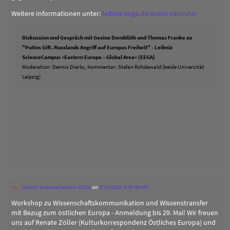
Weitere Informationen unter:
leibniz-eega.de/event-calendar
Diskussion und Gespräch mit Gesine Dornblüth und Thomas Franke zu
"Putins Gift. Russlands Angriff auf Europas Freiheit" - Leibniz
ScienceCampus »Eastern Europe – Global Area« (EEGA)
Moderation: Dennis Dierks, Kommentar: Stefan Rohdewald (beide Universität
Leipzig)
Leibniz ScienceCampus EEGA
on
5/14/2024, 5:46:48 AM
Workshop zu Wissenschaftskommunikation und Wissenstransfer
mit Bezug zum östlichen Europa - Anmeldung bis 29. Mai! Wir freuen
uns auf Renate Zöller (Kulturkorrespondenz Östliches Europa) und