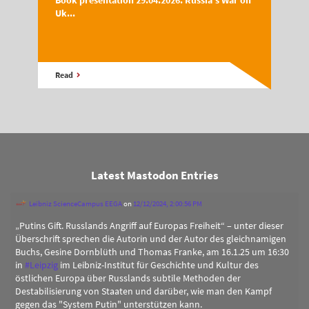
Book presentation 29.04.2026: Russia’s War on
Uk...
Read
Latest Mastodon Entries
Leibniz ScienceCampus EEGA
on
12/12/2024, 2:00:56 PM
„Putins Gift. Russlands Angriff auf Europas Freiheit“ – unter dieser
Überschrift sprechen die Autorin und der Autor des gleichnamigen
Buchs, Gesine Dornblüth und Thomas Franke, am 16.1.25 um 16:30
in
#
Leipzig
im Leibniz-Institut für Geschichte und Kultur des
östlichen Europa über Russlands subtile Methoden der
Destabilisierung von Staaten und darüber, wie man den Kampf
gegen das "System Putin" unterstützen kann.