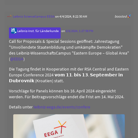
Leibniz ScienceCampus EEGA
on 4/4/2024, 8:22:50 AM
boosted
Leibniz-Inst. für Länderkunde
on
3/6/2024, 1:27:58 PM
Call for Proposals & Special Sessions geöffnet: Jahrestagung
"Unvollendete Staatenbildung und umkämpfte Demokratien"
des Leibniz-WissenschaftsCampus "Eastern Europe – Global Area"
(
@
EEGA
)
Die Tagung findet in Kooperation mit der RSA Central and Eastern
Europe Conference 2024 𝘃𝗼𝗺 𝟭𝟭. 𝗯𝗶𝘀 𝟭𝟯. 𝗦𝗲𝗽𝘁𝗲𝗺𝗯𝗲𝗿 𝗶𝗻
𝗗𝘂𝗯𝗿𝗼𝘃𝗻𝗶𝗸 (Kroatien) statt.
Vorschläge für Panels können bis 16. April 2024 eingereicht
werden. Für Beitragsvorschläge endet die Frist am 14. Mai 2024.
Details unter
leibniz-eega.de/events/confere