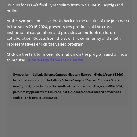
Join us for EEGA’s final Symposium from 4-7 June in Leipzig (and
online)!
At the Symposium, EEGA looks back on the results of the joint work
in the years 2016-2024, presents key products of the cross-
institutional cooperation and provides an outlook on future
collaboration. Guests from the scientific community and media
representatives enrich the varied program.
Click on the link for more information on the program and on how
to register:
leibniz-eega.de/event-calendar
Symposium - Leibniz ScienceCampus »Eastern Europe – Global Area« (EEGA)
In its final symposium, the Leibniz ScienceCampus “Eastern Europe – Global
Area” (EEGA) looks back on the results of the joint work in the years 2016 - 2024,
presents key products of the cross-institutional cooperation and provides an
outlook on future collaboration.