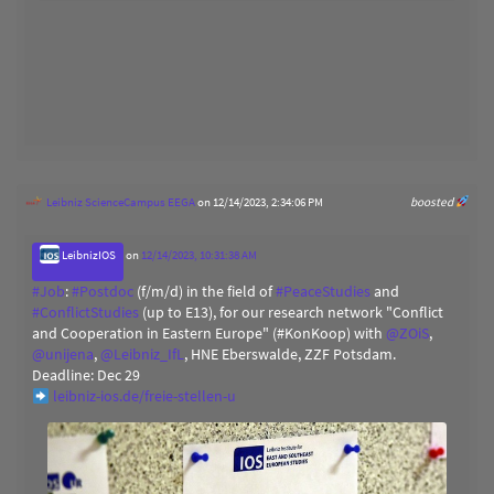
Leibniz ScienceCampus EEGA
on 12/14/2023, 2:34:06 PM
boosted
LeibnizIOS
on
12/14/2023, 10:31:38 AM
#
Job
:
#
Postdoc
(f/m/d) in the field of
#
PeaceStudies
and
#
ConflictStudies
(up to E13), for our research network "Conflict
and Cooperation in Eastern Europe" (#KonKoop) with
@
ZOiS
,
@
unijena
,
@
Leibniz_IfL
, HNE Eberswalde, ZZF Potsdam.
Deadline: Dec 29
leibniz-ios.de/freie-stellen-u