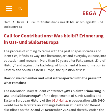
Start
News
Call for Contributions: Was bleibt? Erinnerung in Ost- und
Südosteuropa
Call for Contributions: Was bleibt? Erinnerung
in Ost- und Südosteuropa
The process of coming to terms with the past shapes societies and
identities, it finds its way into literature, art and everyday culture, into
education and research. More than 30 years after Fukuyama’s „End of
History“ and against the backdrop of fundamental transformation in
Eastern and South-Eastern Europe, the question arises:
How do we remember and what is transported into the present?
What remains?
The interdisciplinary student conference
„Was bleibt? Erinnerung in
Ost- und Südosteuropa“
of the departments of Slavic Studies and
Eastern European History of the
JGU Mainz,
in cooperation with DGO,
would like to facilitate an exchange between students of different
disciplines on the
22 and 23 September 2023
and thereby enrich the