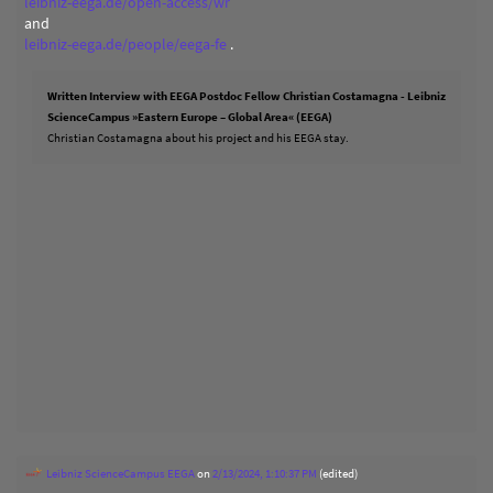
leibniz-eega.de/open-access/wr
and
leibniz-eega.de/people/eega-fe
.
Written Interview with EEGA Postdoc Fellow Christian Costamagna - Leibniz
ScienceCampus »Eastern Europe – Global Area« (EEGA)
Christian Costamagna about his project and his EEGA stay.
Leibniz ScienceCampus EEGA
on
2/13/2024, 1:10:37 PM
(edited)