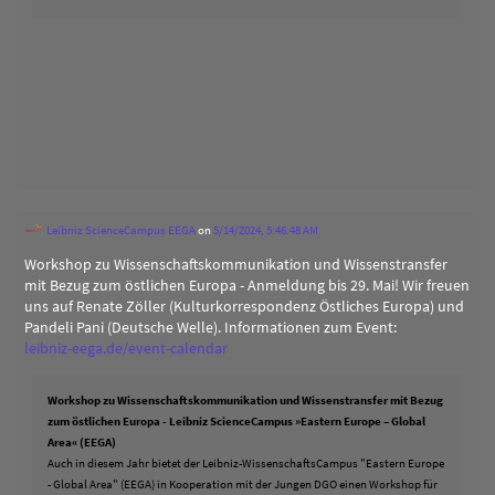
Leibniz ScienceCampus EEGA
on
5/14/2024, 5:46:48 AM
Workshop zu Wissenschaftskommunikation und Wissenstransfer
mit Bezug zum östlichen Europa - Anmeldung bis 29. Mai! Wir freuen
uns auf Renate Zöller (Kulturkorrespondenz Östliches Europa) und
Pandeli Pani (Deutsche Welle). Informationen zum Event:
leibniz-eega.de/event-calendar
Workshop zu Wissenschaftskommunikation und Wissenstransfer mit Bezug
zum östlichen Europa - Leibniz ScienceCampus »Eastern Europe – Global
Area« (EEGA)
Auch in diesem Jahr bietet der Leibniz-WissenschaftsCampus "Eastern Europe
- Global Area" (EEGA) in Kooperation mit der Jungen DGO einen Workshop für