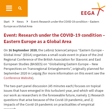
Start
News
Event: Research under the COVID-19 condition – Eastern
Europe as a Global Area
Event: Research under the COVID-19 condition –
Eastern Europe as a Global Area
On
16 September 2020
, the Leibniz ScienceCampus “Eastern Europe –
Global Area” (EEGA) organises a small-scale event in place of the 2nd
Regional Conference of the British Association for Slavonic and East
European Studies (BASEES) on “Globalising Eastern Europe – New
Perspectives on Transregional Entanglements”, originally planned for
September 2020 in Leipzig (for more information on this event see the
Conference Website
).
The two-part panel discussion (45 minutes each) focuses on topical
issues that have emerged in this turbulent year, and which will shape
our work as researchers in the foreseeable future, namely 1) Research
questions that arise because of the Covid-19 pandemic, and 2)
Impacts of the Covid-19 pandemic on practicalities of empirical