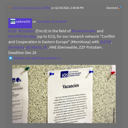
Leibniz ScienceCampus EEGA
on 12/14/2023, 2:34:06 PM
boosted
LeibnizIOS
on
12/14/2023, 10:31:38 AM
#
Job
:
#
Postdoc
(f/m/d) in the field of
#
PeaceStudies
and
#
ConflictStudies
(up to E13), for our research network "Conflict
and Cooperation in Eastern Europe" (#KonKoop) with
@
ZOiS
,
@
unijena
,
@
Leibniz_IfL
, HNE Eberswalde, ZZF Potsdam.
Deadline: Dec 29
leibniz-ios.de/freie-stellen-u