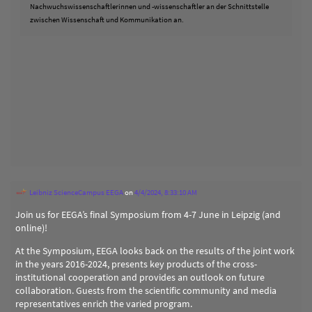
Nachwuchswissenschaftlerinnen und -wissenschaftler an der Schnittstelle
zwischen Wissenschaft und Kommunikation an.
Leibniz ScienceCampus EEGA
on
4/4/2024, 8:33:10 AM
Join us for EEGA’s final Symposium from 4-7 June in Leipzig (and
online)!
At the Symposium, EEGA looks back on the results of the joint work
in the years 2016-2024, presents key products of the cross-
institutional cooperation and provides an outlook on future
collaboration. Guests from the scientific community and media
representatives enrich the varied program.