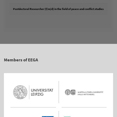
Postdoctoral Researcher (f/m/d) in the field of peace and conflict studies
Members of EEGA