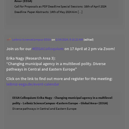
Area« (EEGA)
Call for Proposals as PDF Deadline Special Sessions: 16th of April 2024
Deadline Paper Abstracts: 14th of May 2024 Aim […]
Leibniz ScienceCampus EEGA
on
2/14/2024, 8:10:21 AM
(edited)
Join us for our
#
EEGAColloquium
on 17 April at 2 pm via Zoom!
Erika Nagy (Research Area 3):
“Changing municipal agency in a multilevel polity. Diverse
pathways in Central and Eastern Europe"
Click on the link to find out more and register for the meeting:
leibniz-eega.de/event-calendar
EEGA Colloquium: Erika Nagy - Changing municipal agency in a multilevel
polity - Leibniz ScienceCampus »Eastern Europe – Global Area« (EEGA)
Diverse pathways in Central and Eastern Europe