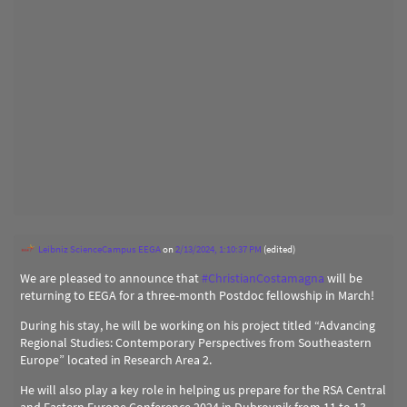
Leibniz ScienceCampus EEGA
on
2/13/2024, 1:10:37 PM
(edited)
We are pleased to announce that
#
ChristianCostamagna
will be
returning to EEGA for a three-month Postdoc fellowship in March!
During his stay, he will be working on his project titled “Advancing
Regional Studies: Contemporary Perspectives from Southeastern
Europe” located in Research Area 2.
He will also play a key role in helping us prepare for the RSA Central
and Eastern Europe Conference 2024 in Dubrovnik from 11 to 13