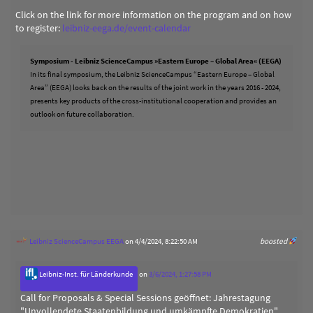
Click on the link for more information on the program and on how
to register:
leibniz-eega.de/event-calendar
Symposium - Leibniz ScienceCampus »Eastern Europe – Global Area« (EEGA)
In its final symposium, the Leibniz ScienceCampus “Eastern Europe – Global
Area” (EEGA) looks back on the results of the joint work in the years 2016 - 2024,
presents key products of the cross-institutional cooperation and provides an
outlook on future collaboration.
Leibniz ScienceCampus EEGA
on 4/4/2024, 8:22:50 AM
boosted
Leibniz-Inst. für Länderkunde
on
3/6/2024, 1:27:58 PM
Call for Proposals & Special Sessions geöffnet: Jahrestagung
"Unvollendete Staatenbildung und umkämpfte Demokratien"