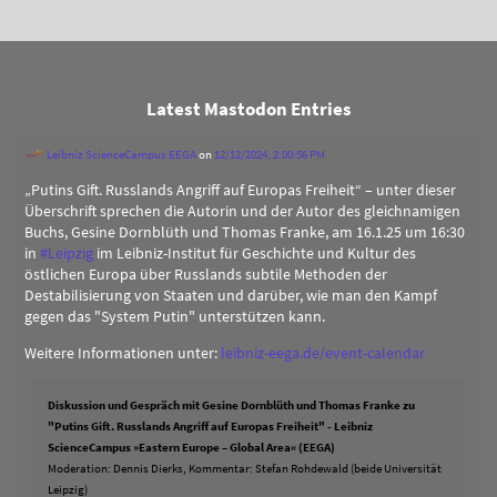
Latest Mastodon Entries
Leibniz ScienceCampus EEGA
on
12/12/2024, 2:00:56 PM
„Putins Gift. Russlands Angriff auf Europas Freiheit“ – unter dieser
Überschrift sprechen die Autorin und der Autor des gleichnamigen
Buchs, Gesine Dornblüth und Thomas Franke, am 16.1.25 um 16:30
in
#
Leipzig
im Leibniz-Institut für Geschichte und Kultur des
östlichen Europa über Russlands subtile Methoden der
Destabilisierung von Staaten und darüber, wie man den Kampf
gegen das "System Putin" unterstützen kann.
Weitere Informationen unter:
leibniz-eega.de/event-calendar
Diskussion und Gespräch mit Gesine Dornblüth und Thomas Franke zu
"Putins Gift. Russlands Angriff auf Europas Freiheit" - Leibniz
ScienceCampus »Eastern Europe – Global Area« (EEGA)
Moderation: Dennis Dierks, Kommentar: Stefan Rohdewald (beide Universität
Leipzig)