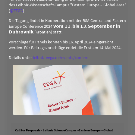
des Leibniz-WissenschaftsCampus "Eastern Europe – Global Area"
(
@
EEGA
)
Die Tagung findet in Kooperation mit der RSA Central and Eastern
Europe Conference 2024 𝘃𝗼𝗺 𝟭𝟭. 𝗯𝗶𝘀 𝟭𝟯. 𝗦𝗲𝗽𝘁𝗲𝗺𝗯𝗲𝗿 𝗶𝗻
𝗗𝘂𝗯𝗿𝗼𝘃𝗻𝗶𝗸 (Kroatien) statt.
Vorschläge für Panels können bis 16. April 2024 eingereicht
werden. Für Beitragsvorschläge endet die Frist am 14. Mai 2024.
Details unter
leibniz-eega.de/events/confere
Call for Proposals - Leibniz ScienceCampus »Eastern Europe – Global