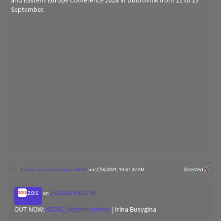
September.
Leibniz ScienceCampus EEGA
on 2/13/2024, 10:37:22 AM
boosted
ZOiS
on
2/13/2024, 8:53:27 AM
OUT NOW:
#
ZOiS_Meettheauthor
| Irina Busygina