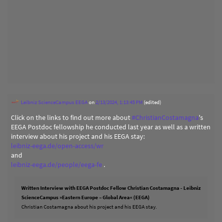
Leibniz ScienceCampus EEGA
on
2/13/2024, 1:13:45 PM
(edited)
Click on the links to find out more about
#
ChristianCostamagna
's
EEGA Postdoc fellowship he conducted last year as well as a written
interview about his project and his EEGA stay:
leibniz-eega.de/open-access/wr
and
leibniz-eega.de/people/eega-fe
.
Written Interview with EEGA Postdoc Fellow Christian Costamagna - Leibniz
ScienceCampus »Eastern Europe – Global Area« (EEGA)
Christian Costamagna about his project and his EEGA stay.