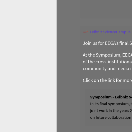
Leibniz ScienceCampus
Join us for EEGA’s final
At the Symposium, EEGA l
of the cross-institution
community and media re
Click on the link for mo
Symposium - Leibniz S
In its final symposium,
joint work in the years 
on future collaboration