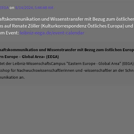
 EEGA
on
5/14/2024, 5:46:48 AM
ftskommunikation und Wissenstransfer mit Bezug zum östliche
uns auf Renate Zöller (Kulturkorrespondenz Östliches Europa) und
um Event:
leibniz-eega.de/event-calendar
aftskommunikation und Wissenstransfer mit Bezug zum östlichen Europa
n Europe – Global Area« (EEGA)
tet der Leibniz-WissenschaftsCampus "Eastern Europe - Global Area" (EEGA)
hop für Nachwuchswissenschaftlerinnen und -wissenschaftler an der Schni
unikation an.