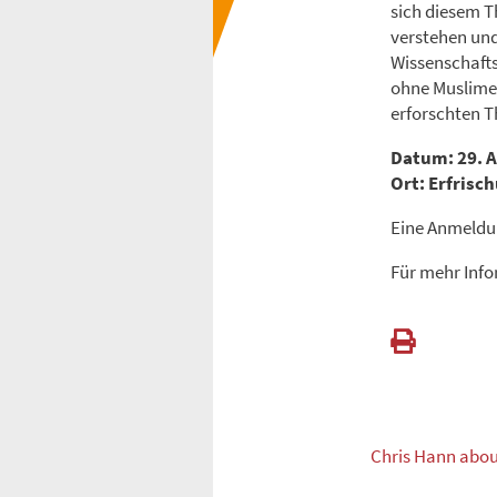
sich diesem T
verstehen und
Wissenschafts
ohne Muslime“
erforschten 
Datum: 29. A
Ort: Erfrisc
Eine Anmeldung
Für mehr Info
Chris Hann abou