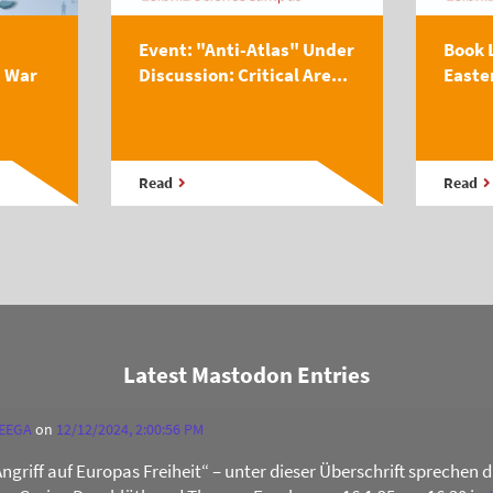
Event: "Anti-Atlas" Under
Book 
s War
Discussion: Critical Are...
Easte
Read
Read
Latest Mastodon Entries
 EEGA
on
12/12/2024, 2:00:56 PM
Angriff auf Europas Freiheit“ – unter dieser Überschrift sprechen 