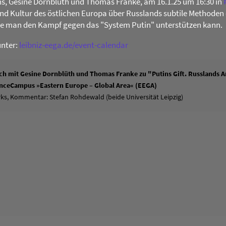
s, Gesine Dornblüth und Thomas Franke, am 16.1.25 um 16:30 in
 und Kultur des östlichen Europa über Russlands subtile Methoden 
ie man den Kampf gegen das "System Putin" unterstützen kann.
unter:
leibniz-eega.de/event-calendar
h mit Gesine Dornblüth und Thomas Franke zu "Putins Gift. Russlands An
ienceCampus »Eastern Europe – Global Area« (EEGA)
ks, Kommentar: Stefan Rohdewald (beide Universität Leipzig)