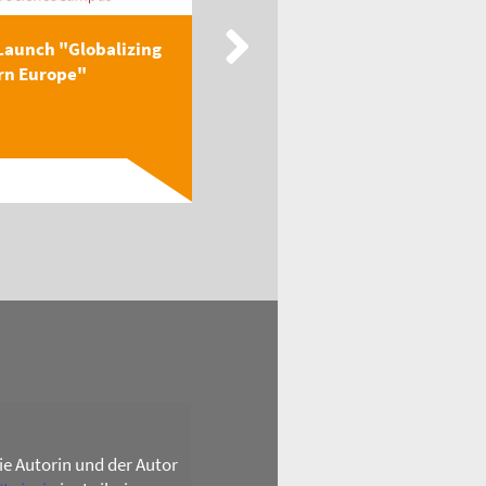
Launch "Globalizing
New Publication: EEGA
rn Europe"
Textbook "Globalizing
Easter...
Read
die Autorin und der Autor