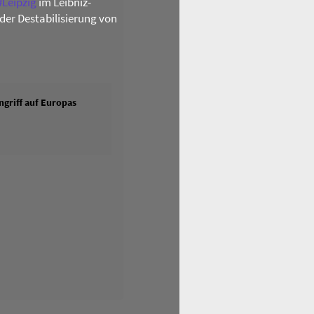
#
Leipzig
im Leibniz-
der Destabilisierung von
griff auf Europas