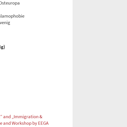
 Osteuropa
Islamophobie
 wenig
ig)
t“ and „Immigration &
cle and Workshop by EEGA