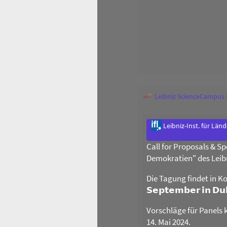
Leibniz ScienceCampus
Leibniz-Inst. für Län
Call for Proposals & 
Demokratien" des Leib
Die Tagung findet in Ko
𝗦𝗲𝗽𝘁𝗲𝗺𝗯𝗲𝗿 𝗶𝗻 𝗗
Vorschläge für Panels 
14. Mai 2024.