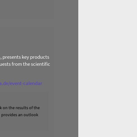
4, presents key products
ests from the scientific
ga.de/event-calendar
 on the results of the
nd provides an outlook