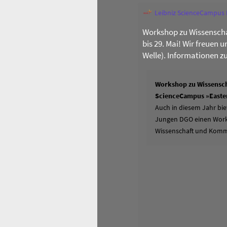
Leibniz ScienceCampus
Workshop zu Wissenscha
bis 29. Mai! Wir freuen 
Welle). Informationen z
Workshop zu Wissensch
ScienceCampus »Easter
Auch in diesem Jahr bie
Jungen DGO einen Works
Wissenschaft und Komm