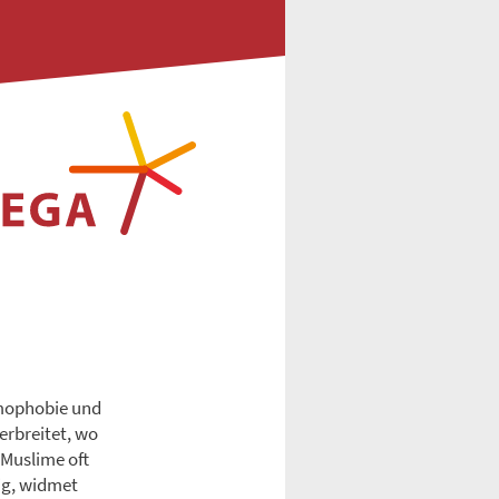
amophobie und
erbreitet, wo
 Muslime oft
zig, widmet