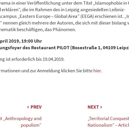
hema in einer Veröffentlichung unter dem Titel „Islamophobie in
 erklären“, die im Rahmen des in Leipzig angesiedelten Leibniz-
campus „Eastern Europe – Global Area“ (EEGA) erschienen ist. „
 nennen gleich mehrere der Autoren, die sich mit dieser bislang
Thematik beschäftigen, das Phänomen.
pril 2019, 19:00 Uhr
hungsfoyer des Restaurant PILOT (Bosestraße 1, 04109 Leipz
 ist erforderlich bis 19.04.2019.
rmationen und zur Anmeldung klicken Sie bitte
hier
.
PREV
NEXT
t „Anthropology and
„Territorial Conques
populism“
Nationalism“ – Arti