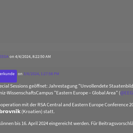
 EEGA
on 4/4/2024, 8:22:50 AM
derkunde
on
3/6/2024, 1:27:58 PM
Special Sessions geöffnet: Jahrestagung "Unvollendete Staatenb
niz-WissenschaftsCampus "Eastern Europe – Global Area" (
@
EEG
operation mit der RSA Central and Eastern Europe Conference 2024 
𝗯𝗿𝗼𝘃𝗻𝗶𝗸 (Kroatien) statt.
können bis 16. April 2024 eingereicht werden. Für Beitragsvorschl