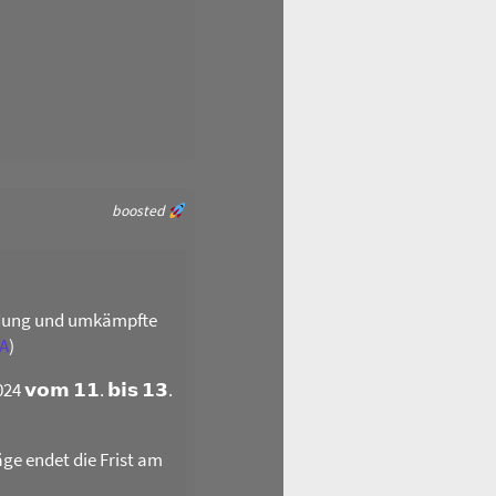
boosted
ildung und umkämpfte
A
)
𝗼𝗺 𝟭𝟭. 𝗯𝗶𝘀 𝟭𝟯.
äge endet die Frist am