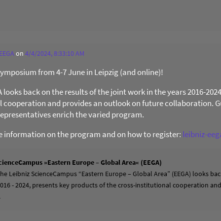
 EEGA
on
4/4/2024, 8:33:10 AM
 Symposium from 4-7 June in Leipzig (and online)!
ooks back on the results of the joint work in the years 2016-202
al cooperation and provides an outlook on future collaboration. Gu
presentatives enrich the varied program.
re information on the program and on how to register:
leibniz-ee
cienceCampus »Eastern Europe – Global Area« (EEGA)
 the Leibniz ScienceCampus “Eastern Europe – Global Area” (EEGA) looks back
2016 - 2024, presents key products of the cross-institutional cooperation a
.