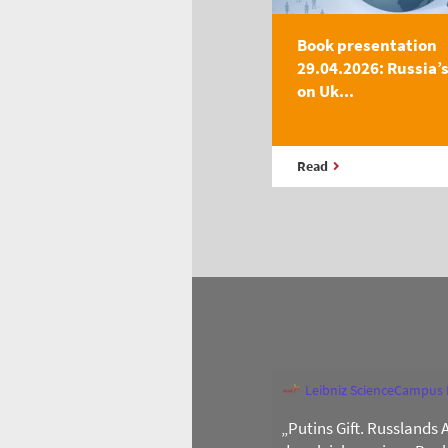
Book presentation
29.04.2026: Russia’
on Uk...
Read
Leibniz ScienceCampus
„Putins Gift. Russlands 