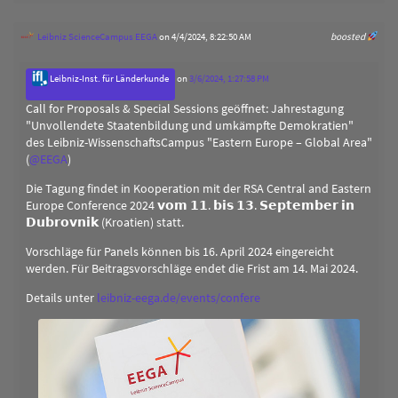
Leibniz ScienceCampus EEGA
on 4/4/2024, 8:22:50 AM
boosted
Leibniz-Inst. für Länderkunde
on
3/6/2024, 1:27:58 PM
Call for Proposals & Special Sessions geöffnet: Jahrestagung
"Unvollendete Staatenbildung und umkämpfte Demokratien"
des Leibniz-WissenschaftsCampus "Eastern Europe – Global Area"
(
@
EEGA
)
Die Tagung findet in Kooperation mit der RSA Central and Eastern
Europe Conference 2024 𝘃𝗼𝗺 𝟭𝟭. 𝗯𝗶𝘀 𝟭𝟯. 𝗦𝗲𝗽𝘁𝗲𝗺𝗯𝗲𝗿 𝗶𝗻
𝗗𝘂𝗯𝗿𝗼𝘃𝗻𝗶𝗸 (Kroatien) statt.
Vorschläge für Panels können bis 16. April 2024 eingereicht
werden. Für Beitragsvorschläge endet die Frist am 14. Mai 2024.
Details unter
leibniz-eega.de/events/confere