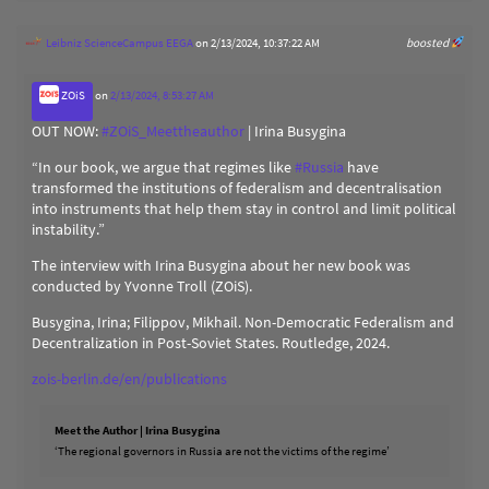
Leibniz ScienceCampus EEGA
on 2/13/2024, 10:37:22 AM
boosted
ZOiS
on
2/13/2024, 8:53:27 AM
OUT NOW:
#
ZOiS_Meettheauthor
| Irina Busygina
“In our book, we argue that regimes like
#
Russia
have
transformed the institutions of federalism and decentralisation
into instruments that help them stay in control and limit political
instability.”
The interview with Irina Busygina about her new book was
conducted by Yvonne Troll (ZOiS).
Busygina, Irina; Filippov, Mikhail. Non-Democratic Federalism and
Decentralization in Post-Soviet States. Routledge, 2024.
zois-berlin.de/en/publications
Meet the Author | Irina Busygina
‘The regional governors in Russia are not the victims of the regime’