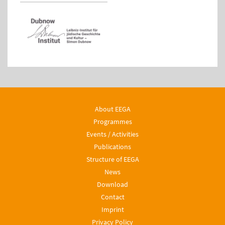
About EEGA
Programmes
Events / Activities
Publications
Structure of EEGA
News
Download
Contact
Imprint
Privacy Policy