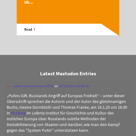
Uk...
Read
Latest Mastodon Entries
Leibniz ScienceCampus EEGA
on
12/12/2024, 2:00:56 PM
„Putins Gift. Russlands Angriff auf Europas Freiheit“ – unter dieser
Überschrift sprechen die Autorin und der Autor des gleichnamigen
Buchs, Gesine Dornblüth und Thomas Franke, am 16.1.25 um 16:30
in
#
Leipzig
im Leibniz-Institut für Geschichte und Kultur des
östlichen Europa über Russlands subtile Methoden der
Destabilisierung von Staaten und darüber, wie man den Kampf
gegen das "System Putin" unterstützen kann.