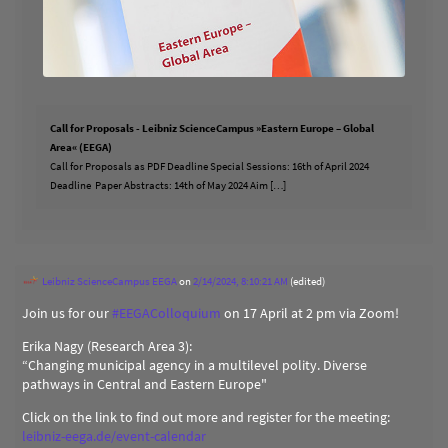
Call for Proposals - Leibniz ScienceCampus »Eastern Europe – Global
Area« (EEGA)
Call for Proposals as PDF Deadline Special Sessions: 16th of April 2024
Deadline Paper Abstracts: 14th of May 2024 Aim […]
Leibniz ScienceCampus EEGA
on
2/14/2024, 8:10:21 AM
(edited)
Join us for our
#
EEGAColloquium
on 17 April at 2 pm via Zoom!
Erika Nagy (Research Area 3):
“Changing municipal agency in a multilevel polity. Diverse
pathways in Central and Eastern Europe"
Click on the link to find out more and register for the meeting:
leibniz-eega.de/event-calendar