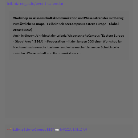
leibniz-eega.de/event-calendar
Workshop zu Wissenschaftskommunikation und Wissenstransfer mit Bezug
zum östlichen Europa - Leibniz ScienceCampus »Eastern Europe – Global
Area« (EEGA)
Auch in diesem Jahr bietet der Leibniz-WissenschaftsCampus "Eastern Europe
- Global Area" (EEGA) in Kooperation mit der Jungen DGO einen Workshop für
Nachwuchswissenschaftlerinnen und -wissenschaftler an der Schnittstelle
zwischen Wissenschaft und Kommunikation an.
Leibniz ScienceCampus EEGA
on
4/4/2024, 8:33:10 AM