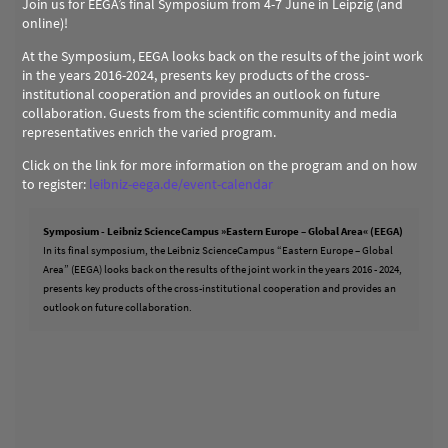
Join us for EEGA’s final Symposium from 4-7 June in Leipzig (and
online)!
At the Symposium, EEGA looks back on the results of the joint work
in the years 2016-2024, presents key products of the cross-
institutional cooperation and provides an outlook on future
collaboration. Guests from the scientific community and media
representatives enrich the varied program.
Click on the link for more information on the program and on how
to register:
leibniz-eega.de/event-calendar
Symposium - Leibniz ScienceCampus »Eastern Europe – Global Area« (EEGA)
In its final symposium, the Leibniz ScienceCampus “Eastern Europe – Global
Area” (EEGA) looks back on the results of the joint work in the years 2016 - 2024,
presents key products of the cross-institutional cooperation and provides an
outlook on future collaboration.