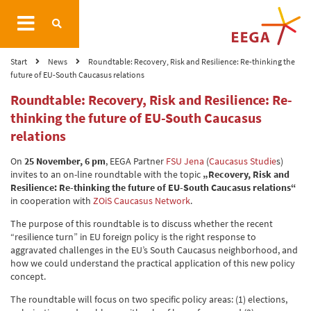
Start
News
Roundtable: Recovery, Risk and Resilience: Re-thinking the
future of EU-South Caucasus relations
Roundtable: Recovery, Risk and Resilience: Re-
thinking the future of EU-South Caucasus
relations
On
25 November, 6 pm
, EEGA Partner
FSU Jena
(
Caucasus Studie
s)
invites to an on-line roundtable with the topic
„Recovery, Risk and
Resilience: Re-thinking the future of EU-South Caucasus relations“
in cooperation with
ZOiS
Caucasus Network
.
The purpose of this roundtable is to discuss whether the recent
“resilience turn” in EU foreign policy is the right response to
aggravated challenges in the EU’s South Caucasus neighborhood, and
how we could understand the practical application of this new policy
concept.
The roundtable will focus on two specific policy areas: (1) elections,