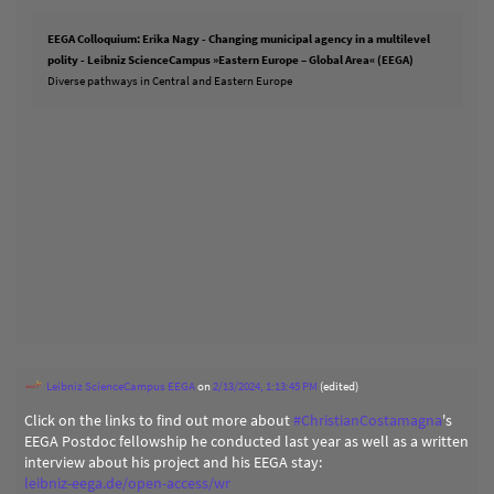
EEGA Colloquium: Erika Nagy - Changing municipal agency in a multilevel
polity - Leibniz ScienceCampus »Eastern Europe – Global Area« (EEGA)
Diverse pathways in Central and Eastern Europe
Leibniz ScienceCampus EEGA
on
2/13/2024, 1:13:45 PM
(edited)
Click on the links to find out more about
#
ChristianCostamagna
's
EEGA Postdoc fellowship he conducted last year as well as a written
interview about his project and his EEGA stay:
leibniz-eega.de/open-access/wr