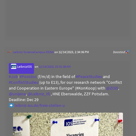
Leibniz ScienceCampus EEGA
on 12/14/2023, 2:34:06 PM
boosted
LeibnizIOS
on
12/14/2023, 10:31:38 AM
#
Job
:
#
Postdoc
(f/m/d) in the field of
#
PeaceStudies
and
#
ConflictStudies
(up to E13), for our research network "Conflict
and Cooperation in Eastern Europe" (#KonKoop) with
@
ZOiS
,
@
unijena
,
@
Leibniz_IfL
, HNE Eberswalde, ZZF Potsdam.
Deadline: Dec 29
leibniz-ios.de/freie-stellen-u