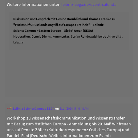
Weitere Informationen unter:
leibniz-eega.de/event-calendar
Diskussion und Gespräch mit Gesine Dornblüth und Thomas Franke zu
"Putins Gift. Russlands Angriff auf Europas Freiheit" - Leibniz
ScienceCampus »Eastern Europe – Global Area« (EEGA)
Moderation: Dennis Dierks, Kommentar: Stefan Rohdewald (beide Universität
Leipzig)
Leibniz ScienceCampus EEGA
on
5/14/2024, 5:46:48 AM
Workshop zu Wissenschaftskommunikation und Wissenstransfer
mit Bezug zum östlichen Europa - Anmeldung bis 29. Mai! Wir freuen
uns auf Renate Zöller (Kulturkorrespondenz Östliches Europa) und
Pandeli Pani (Deutsche Welle). Informationen zum Event: