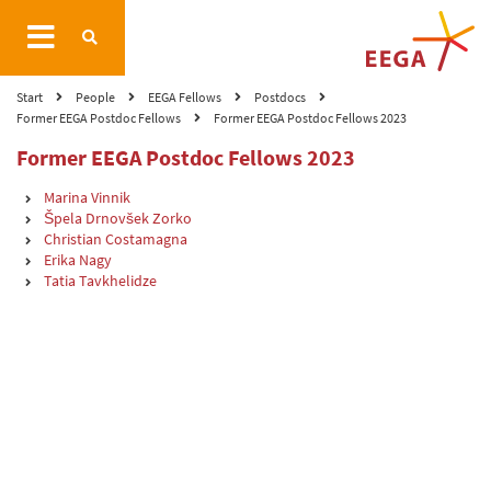
Start
People
EEGA Fellows
Postdocs
Former EEGA Postdoc Fellows
Former EEGA Postdoc Fellows 2023
Former EEGA Postdoc Fellows 2023
Marina Vinnik
Špela Drnovšek Zorko
Christian Costamagna
Erika Nagy
Tatia Tavkhelidze