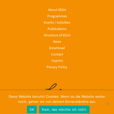
About EEGA
Programmes
Events / Activities
Publications
Structure of EEGA
News
Download
Contact
Imprint
Privacy Policy
Diese Website benutzt Cookies. Wenn du die Website weiter
nutzt, gehen wir von deinem Einverständnis aus.
OK
Nein, das möchte ich nicht.
© 2024, Leibniz ScienceCampus EEGA