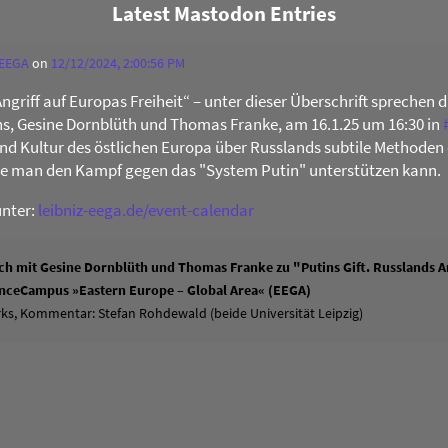
Latest Mastodon Entries
 EEGA
on
12/12/2024, 2:00:56 PM
Angriff auf Europas Freiheit“ – unter dieser Überschrift sprechen 
s, Gesine Dornblüth und Thomas Franke, am 16.1.25 um 16:30 in
 und Kultur des östlichen Europa über Russlands subtile Methoden 
ie man den Kampf gegen das "System Putin" unterstützen kann.
unter:
leibniz-eega.de/event-calendar
h mit Gesine Dornblüth und Thomas Franke zu "Putins Gift. Russlands An
ienceCampus »Eastern Europe – Global Area« (EEGA)
ks, Kommentar: Stefan Rohdewald (beide Universität Leipzig)