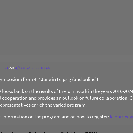
 EEGA
on
4/4/2024, 8:33:10 AM
 Symposium from 4-7 June in Leipzig (and online)!
ooks back on the results of the joint work in the years 2016-202
al cooperation and provides an outlook on future collaboration. Gu
presentatives enrich the varied program.
re information on the program and on how to register:
leibniz-ee