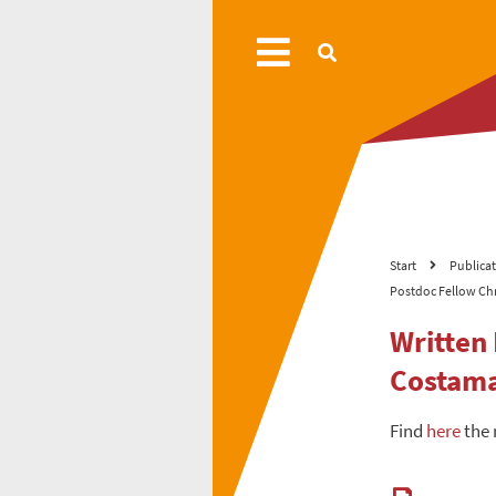
Start
Publica
Postdoc Fellow Ch
Written
Costam
Find
here
the 