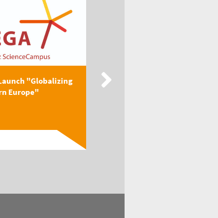
Launch "Globalizing
New Publication: EEGA
rn Europe"
Textbook "Globalizing
Easter...
Read