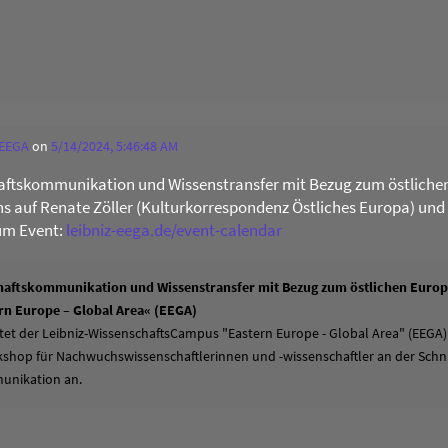
 EEGA
on
5/14/2024, 5:46:48 AM
ftskommunikation und Wissenstransfer mit Bezug zum östliche
uns auf Renate Zöller (Kulturkorrespondenz Östliches Europa) und
um Event:
leibniz-eega.de/event-calendar
aftskommunikation und Wissenstransfer mit Bezug zum östlichen Europa
n Europe – Global Area« (EEGA)
tet der Leibniz-WissenschaftsCampus "Eastern Europe - Global Area" (EEGA)
hop für Nachwuchswissenschaftlerinnen und -wissenschaftler an der Schni
unikation an.