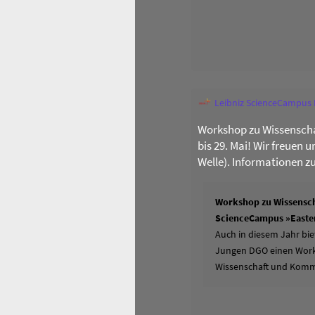
Leibniz ScienceCampus
Workshop zu Wissenscha
bis 29. Mai! Wir freuen 
Welle). Informationen z
Workshop zu Wissensch
ScienceCampus »Easter
Auch in diesem Jahr bie
Jungen DGO einen Works
Wissenschaft und Komm