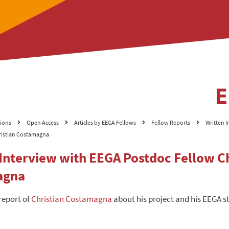
tions
Open Access
Articles by EEGA Fellows
Fellow Reports
Written 
ristian Costamagna
 Interview with EEGA Postdoc Fellow Ch
agna
report of
Christian Costamagna
about his project and his EEGA s