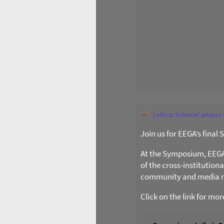
Leibniz ScienceCampus
Join us for EEGA’s final
At the Symposium, EEGA l
of the cross-institution
community and media re
Click on the link for mo