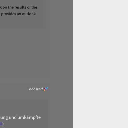
 on the results of the
nd provides an outlook
boosted
ildung und umkämpfte
A
)