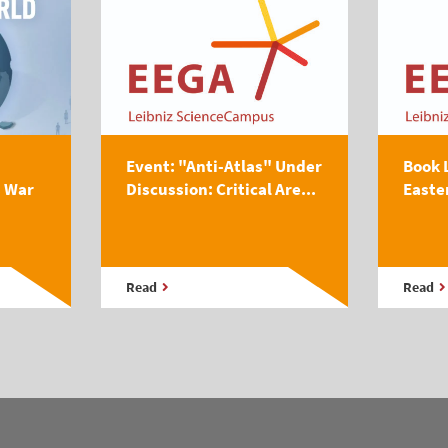
Event: "Anti-Atlas" Under
Book 
s War
Discussion: Critical Are...
Easte
Read
Read