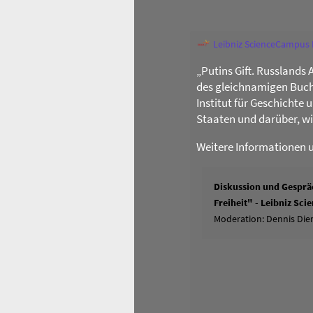
Leibniz ScienceCampus
„Putins Gift. Russlands 
des gleichnamigen Buch
Institut für Geschichte
Staaten und darüber, w
Weitere Informationen 
Diskussion und Gespräc
Freiheit" - Leibniz Sc
Moderation: Dennis Dier