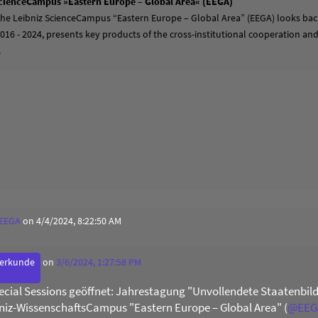
cienceCampus »Eastern Europe – Global Area« (EEGA)
 the Leibniz ScienceCampus “Eastern Europe – Global Area” (EEGA) looks back
2016 - 2024, presents key products of the cross-institutional cooperation a
.
 EEGA
on 4/4/2024, 8:22:50 AM
derkunde
on
3/6/2024, 1:27:58 PM
Special Sessions geöffnet: Jahrestagung "Unvollendete Staatenb
niz-WissenschaftsCampus "Eastern Europe – Global Area" (
@
EEG