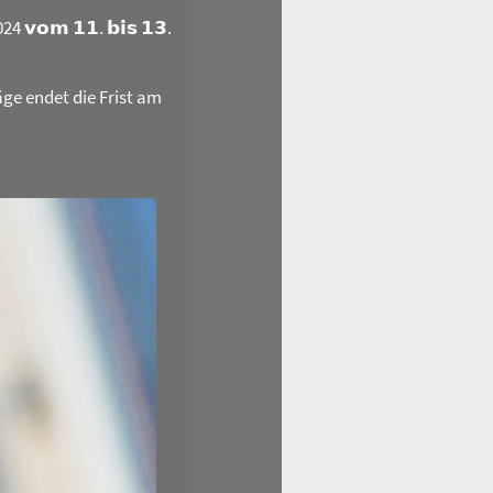
𝗼𝗺 𝟭𝟭. 𝗯𝗶𝘀 𝟭𝟯.
äge endet die Frist am