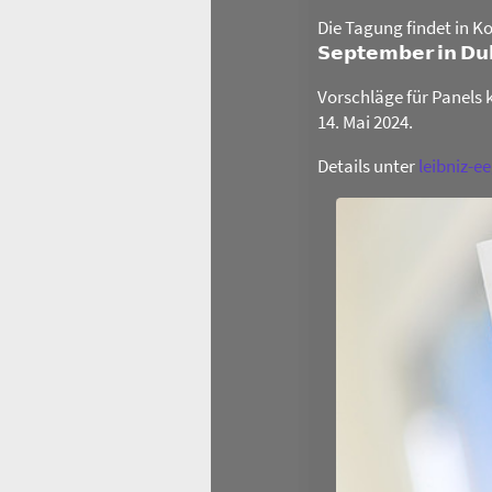
Die Tagung findet in Ko
𝗦𝗲𝗽𝘁𝗲𝗺𝗯𝗲𝗿 𝗶𝗻 𝗗
Vorschläge für Panels 
14. Mai 2024.
Details unter
leibniz-e