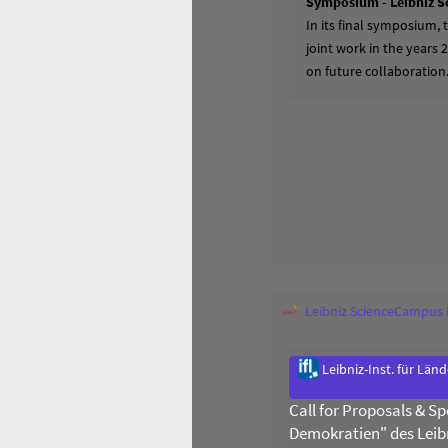
Symposium - Leibniz S
In its final symposium,
joint work in the years 
on future collaboration
Leibniz ScienceCampus
Leibniz-Inst. für Län
Call for Proposals & 
Demokratien" des Leib