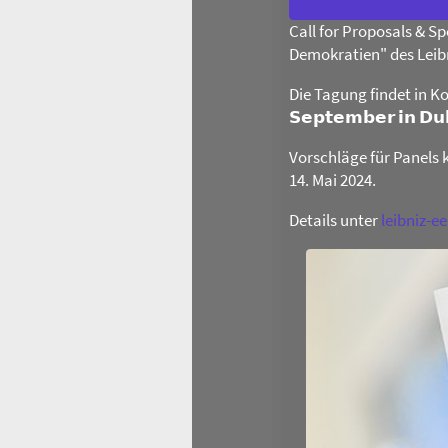
Call for Proposals & 
Demokratien" des Leib
Die Tagung findet in Ko
𝗦𝗲𝗽𝘁𝗲𝗺𝗯𝗲𝗿 𝗶𝗻 𝗗
Vorschläge für Panels 
14. Mai 2024.
Details unter
leibniz-e