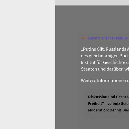
Leibniz ScienceCampus
„Putins Gift. Russlands 
des gleichnamigen Buch
Institut für Geschichte
Staaten und darüber, w
Weitere Informationen 
Diskussion und Gespräc
Freiheit" - Leibniz Sc
Moderation: Dennis Dier