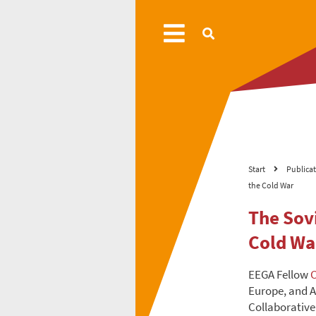
Start
Publica
the Cold War
The Sovi
Cold Wa
EEGA Fellow
C
Europe, and A
Collaborative