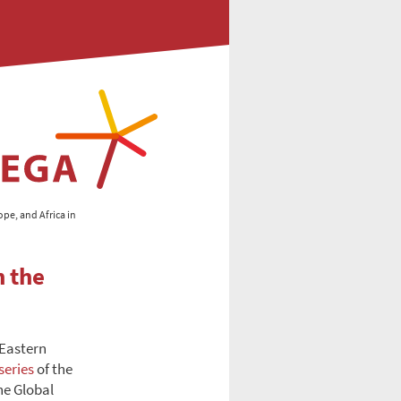
pe, and Africa in
n the
 Eastern
series
of the
he Global