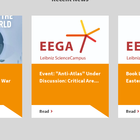
Event: "Anti-Atlas" Under
Book 
s War
Discussion: Critical Are...
Easte
Read
Read