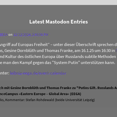
Latest Mastodon Entries
 EEGA
on
12/12/2024, 2:00:56 PM
Angriff auf Europas Freiheit“ – unter dieser Überschrift sprechen 
s, Gesine Dornblüth und Thomas Franke, am 16.1.25 um 16:30 in
 und Kultur des östlichen Europa über Russlands subtile Methoden 
ie man den Kampf gegen das "System Putin" unterstützen kann.
unter:
leibniz-eega.de/event-calendar
h mit Gesine Dornblüth und Thomas Franke zu "Putins Gift. Russlands An
ienceCampus »Eastern Europe – Global Area« (EEGA)
ks, Kommentar: Stefan Rohdewald (beide Universität Leipzig)