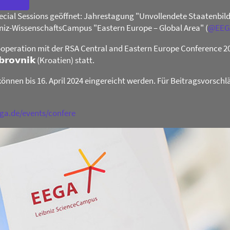
Special Sessions geöffnet: Jahrestagung "Unvollendete Staatenb
niz-WissenschaftsCampus "Eastern Europe – Global Area" (
@
EEG
operation mit der RSA Central and Eastern Europe Conference 2024 
𝗯𝗿𝗼𝘃𝗻𝗶𝗸 (Kroatien) statt.
können bis 16. April 2024 eingereicht werden. Für Beitragsvorschl
ega.de/events/confere