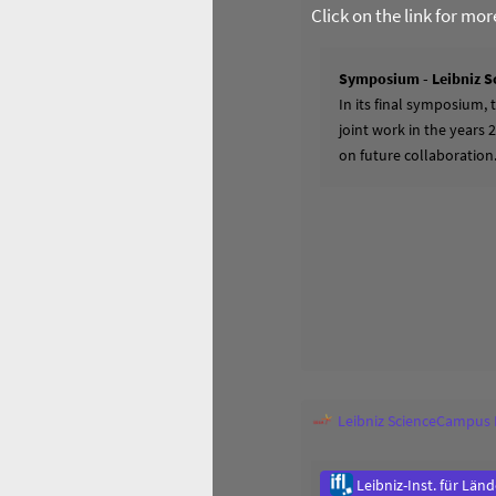
Click on the link for mo
Symposium - Leibniz S
In its final symposium,
joint work in the years 
on future collaboration
Leibniz ScienceCampus
Leibniz-Inst. für Län