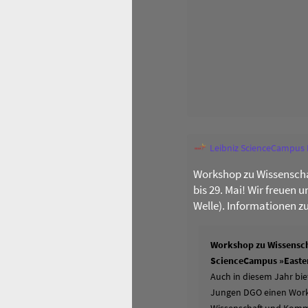
Leibniz ScienceCampus
Workshop zu Wissenscha
bis 29. Mai! Wir freuen 
Welle). Informationen z
Workshop zu Wissensch
ScienceCampus »Easter
Auch in diesem Jahr bie
Jungen DGO einen Works