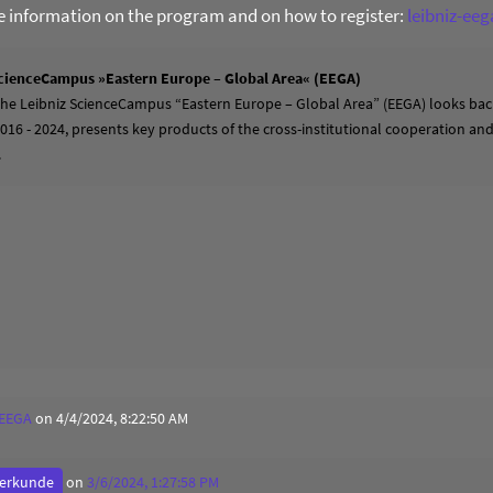
re information on the program and on how to register:
leibniz-ee
cienceCampus »Eastern Europe – Global Area« (EEGA)
 the Leibniz ScienceCampus “Eastern Europe – Global Area” (EEGA) looks back
2016 - 2024, presents key products of the cross-institutional cooperation a
.
 EEGA
on 4/4/2024, 8:22:50 AM
derkunde
on
3/6/2024, 1:27:58 PM