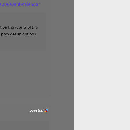
ga.de/event-calendar
 on the results of the
nd provides an outlook
boosted