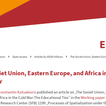
tions
Open Access
Articles by EEGA Fellows
The Soviet Union, Eastern Euro
et Union, Eastern Europe, and Africa i
r
onstantin Katsakioris
published an article on „The Soviet Union,
frica in the Cold War:The Educational Ties“ in the
Working paper 
 Research Center (SFB) 1199 „Processes of Spatialization under t