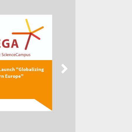
Launch "Globalizing
New Publication: EEGA
rn Europe"
Textbook "Globalizing
Easter...
Read