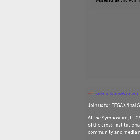
Wissenschaft und Komm
Leibniz ScienceCampus
Join us for EEGA’s final
At the Symposium, EEGA l
of the cross-institution
community and media re