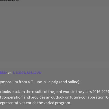
unikation an.
 EEGA
on
4/4/2024, 8:33:10 AM
 Symposium from 4-7 June in Leipzig (and online)!
ooks back on the results of the joint work in the years 2016-202
al cooperation and provides an outlook on future collaboration. Gu
presentatives enrich the varied program.