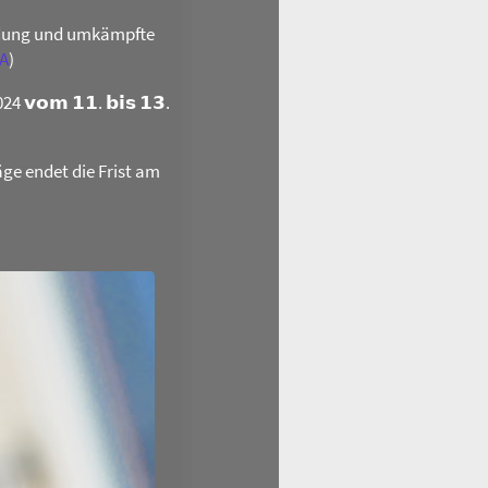
ildung und umkämpfte
A
)
𝗼𝗺 𝟭𝟭. 𝗯𝗶𝘀 𝟭𝟯.
äge endet die Frist am