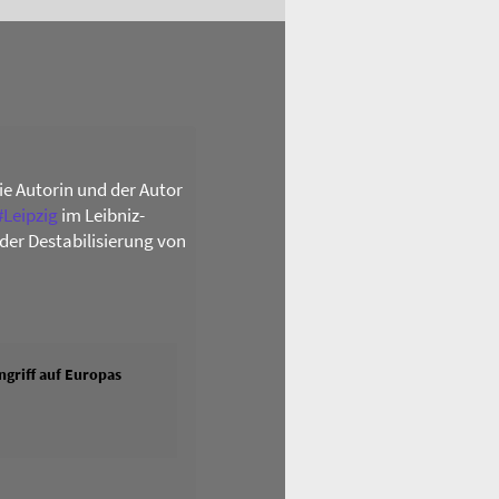
die Autorin und der Autor
#
Leipzig
im Leibniz-
der Destabilisierung von
griff auf Europas