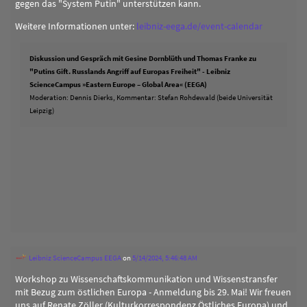
gegen das "System Putin" unterstützen kann.
Weitere Informationen unter:
leibniz-eega.de/event-calendar
Diskussion und Gespräch mit Gesine Dornblüth und Thomas Franke zu
"Putins Gift. Russlands Angriff auf Europas Freiheit" - Leibniz
ScienceCampus »Eastern Europe – Global Area« (EEGA)
Moderation: Dennis Dierks, Kommentar: Stefan Rohdewald (beide Universität
Leipzig)
Leibniz ScienceCampus EEGA
on
5/14/2024, 5:46:48 AM
Workshop zu Wissenschaftskommunikation und Wissenstransfer
mit Bezug zum östlichen Europa - Anmeldung bis 29. Mai! Wir freuen
uns auf Renate Zöller (Kulturkorrespondenz Östliches Europa) und