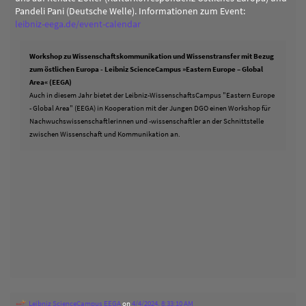
Pandeli Pani (Deutsche Welle). Informationen zum Event:
leibniz-eega.de/event-calendar
Workshop zu Wissenschaftskommunikation und Wissenstransfer mit Bezug
zum östlichen Europa - Leibniz ScienceCampus »Eastern Europe – Global
Area« (EEGA)
Auch in diesem Jahr bietet der Leibniz-WissenschaftsCampus "Eastern Europe
- Global Area" (EEGA) in Kooperation mit der Jungen DGO einen Workshop für
Nachwuchswissenschaftlerinnen und -wissenschaftler an der Schnittstelle
zwischen Wissenschaft und Kommunikation an.
Leibniz ScienceCampus EEGA
on
4/4/2024, 8:33:10 AM