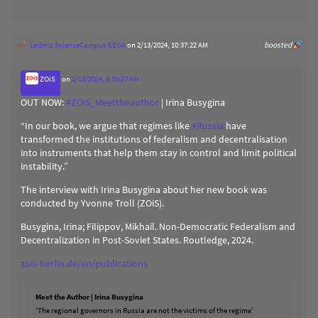
Leibniz ScienceCampus EEGA
on 2/13/2024, 10:37:22 AM
boosted
ZOiS
on
2/13/2024, 8:53:27 AM
OUT NOW:
#
ZOiS_Meettheauthor
| Irina Busygina
“In our book, we argue that regimes like
#
Russia
have
transformed the institutions of federalism and decentralisation
into instruments that help them stay in control and limit political
instability.”
The interview with Irina Busygina about her new book was
conducted by Yvonne Troll (ZOiS).
Busygina, Irina; Filippov, Mikhail. Non-Democratic Federalism and
Decentralization in Post-Soviet States. Routledge, 2024.
zois-berlin.de/en/publications
Meet the Author | Irina Busygina
‘The regional governors in Russia are not the victims of the regime’