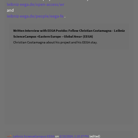
leibniz-eega.de/open-access/wr
and
leibniz-eega.de/people/eega-fe
.
Written Interview with EEGA Postdoc Fellow Christian Costamagna - Leibniz
ScienceCampus »Eastern Europe – Global Area« (EEGA)
Christian Costamagna about his project and his EEGA stay.
Leibniz ScienceCampus EEGA
on
2/13/2024, 1:10:37 PM
(edited)