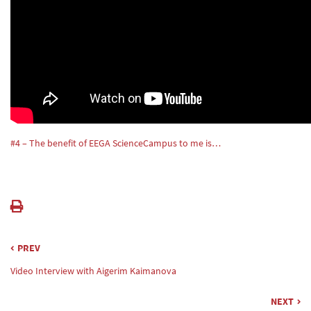
#4 – The benefit of EEGA ScienceCampus to me is…
PREV
Video Interview with Aigerim Kaimanova
NEXT