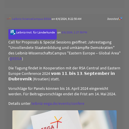
Leibniz ScienceCampus EEGA
on 4/4/2024, 8:22:50 AM
boosted
Leibniz-Inst. für Länderkunde
on
3/6/2024, 1:27:58 PM
Call for Proposals & Special Sessions geöffnet: Jahrestagung
"Unvollendete Staatenbildung und umkämpfte Demokratien"
des Leibniz-WissenschaftsCampus "Eastern Europe – Global Area"
(
@
EEGA
)
Die Tagung findet in Kooperation mit der RSA Central and Eastern
Europe Conference 2024 𝘃𝗼𝗺 𝟭𝟭. 𝗯𝗶𝘀 𝟭𝟯. 𝗦𝗲𝗽𝘁𝗲𝗺𝗯𝗲𝗿 𝗶𝗻
𝗗𝘂𝗯𝗿𝗼𝘃𝗻𝗶𝗸 (Kroatien) statt.
Vorschläge für Panels können bis 16. April 2024 eingereicht
werden. Für Beitragsvorschläge endet die Frist am 14. Mai 2024.
Details unter
leibniz-eega.de/events/confere