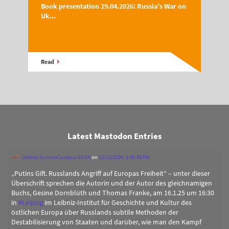
Book presentation 29.04.2026: Russia’s War on
Uk...
Read
Latest Mastodon Entries
Leibniz ScienceCampus EEGA
on
12/12/2024, 2:00:56 PM
„Putins Gift. Russlands Angriff auf Europas Freiheit“ – unter dieser
Überschrift sprechen die Autorin und der Autor des gleichnamigen
Buchs, Gesine Dornblüth und Thomas Franke, am 16.1.25 um 16:30
in
#
Leipzig
im Leibniz-Institut für Geschichte und Kultur des
östlichen Europa über Russlands subtile Methoden der
Destabilisierung von Staaten und darüber, wie man den Kampf