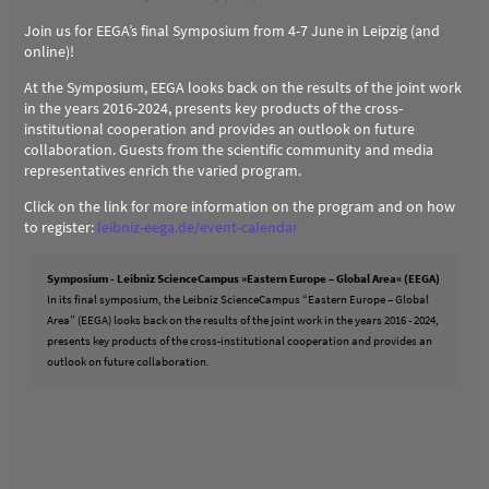
Join us for EEGA’s final Symposium from 4-7 June in Leipzig (and
online)!
At the Symposium, EEGA looks back on the results of the joint work
in the years 2016-2024, presents key products of the cross-
institutional cooperation and provides an outlook on future
collaboration. Guests from the scientific community and media
representatives enrich the varied program.
Click on the link for more information on the program and on how
to register:
leibniz-eega.de/event-calendar
Symposium - Leibniz ScienceCampus »Eastern Europe – Global Area« (EEGA)
In its final symposium, the Leibniz ScienceCampus “Eastern Europe – Global
Area” (EEGA) looks back on the results of the joint work in the years 2016 - 2024,
presents key products of the cross-institutional cooperation and provides an
outlook on future collaboration.