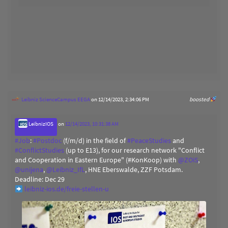
Leibniz ScienceCampus EEGA
on 12/14/2023, 2:34:06 PM
boosted
LeibnizIOS
on
12/14/2023, 10:31:38 AM
#
Job
:
#
Postdoc
(f/m/d) in the field of
#
PeaceStudies
and
#
ConflictStudies
(up to E13), for our research network "Conflict
and Cooperation in Eastern Europe" (#KonKoop) with
@
ZOiS
,
@
unijena
,
@
Leibniz_IfL
, HNE Eberswalde, ZZF Potsdam.
Deadline: Dec 29
leibniz-ios.de/freie-stellen-u