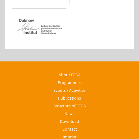
About EEGA
Programmes
Events / Activities
Publications
Structure of EEGA
News
Download
Contact
Imprint