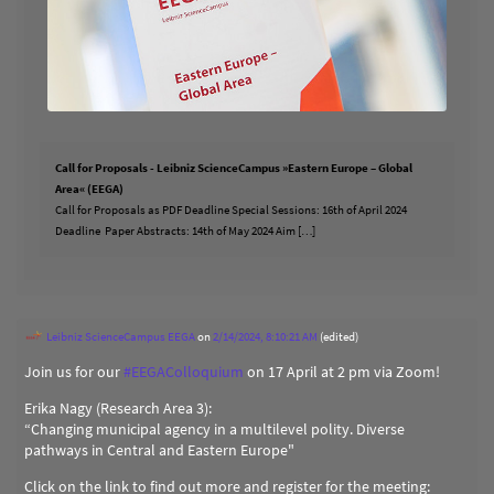
Call for Proposals - Leibniz ScienceCampus »Eastern Europe – Global
Area« (EEGA)
Call for Proposals as PDF Deadline Special Sessions: 16th of April 2024
Deadline Paper Abstracts: 14th of May 2024 Aim […]
Leibniz ScienceCampus EEGA
on
2/14/2024, 8:10:21 AM
(edited)
Join us for our
#
EEGAColloquium
on 17 April at 2 pm via Zoom!
Erika Nagy (Research Area 3):
“Changing municipal agency in a multilevel polity. Diverse
pathways in Central and Eastern Europe"
Click on the link to find out more and register for the meeting: