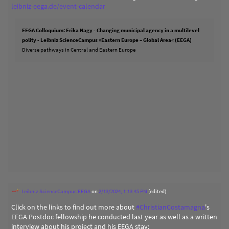
leibniz-eega.de/event-calendar
EEGA Colloquium: Erika Nagy - Changing municipal agency in a multilevel
polity - Leibniz ScienceCampus »Eastern Europe – Global Area« (EEGA)
Diverse pathways in Central and Eastern Europe
Leibniz ScienceCampus EEGA
on
2/13/2024, 1:13:45 PM
(edited)
Click on the links to find out more about
#
ChristianCostamagna
's
EEGA Postdoc fellowship he conducted last year as well as a written
interview about his project and his EEGA stay: