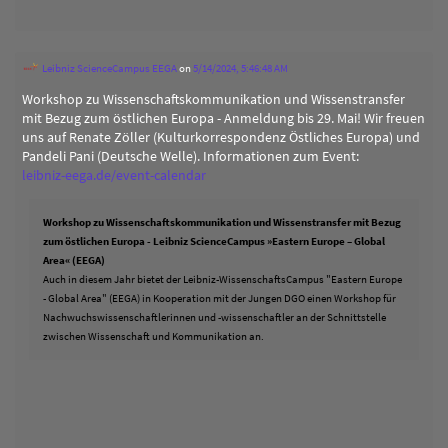
Leibniz ScienceCampus EEGA
on
5/14/2024, 5:46:48 AM
Workshop zu Wissenschaftskommunikation und Wissenstransfer
mit Bezug zum östlichen Europa - Anmeldung bis 29. Mai! Wir freuen
uns auf Renate Zöller (Kulturkorrespondenz Östliches Europa) und
Pandeli Pani (Deutsche Welle). Informationen zum Event:
leibniz-eega.de/event-calendar
Workshop zu Wissenschaftskommunikation und Wissenstransfer mit Bezug
zum östlichen Europa - Leibniz ScienceCampus »Eastern Europe – Global
Area« (EEGA)
Auch in diesem Jahr bietet der Leibniz-WissenschaftsCampus "Eastern Europe
- Global Area" (EEGA) in Kooperation mit der Jungen DGO einen Workshop für
Nachwuchswissenschaftlerinnen und -wissenschaftler an der Schnittstelle
zwischen Wissenschaft und Kommunikation an.