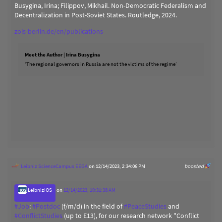
Busygina, Irina; Filippov, Mikhail. Non-Democratic Federalism and
Decentralization in Post-Soviet States. Routledge, 2024.
zois-berlin.de/en/publications
Meet the Author | Irina Busygina
‘The regional governors in Russia are not the victims of the regime’
Leibniz ScienceCampus EEGA
on 12/14/2023, 2:34:06 PM
boosted
LeibnizIOS
on
12/14/2023, 10:31:38 AM
#
Job
:
#
Postdoc
(f/m/d) in the field of
#
PeaceStudies
and
#
ConflictStudies
(up to E13), for our research network "Conflict