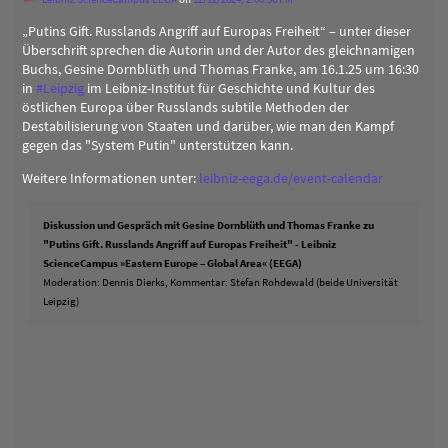
„Putins Gift. Russlands Angriff auf Europas Freiheit“ – unter dieser
Überschrift sprechen die Autorin und der Autor des gleichnamigen
Buchs, Gesine Dornblüth und Thomas Franke, am 16.1.25 um 16:30
in
#
Leipzig
im Leibniz-Institut für Geschichte und Kultur des
östlichen Europa über Russlands subtile Methoden der
Destabilisierung von Staaten und darüber, wie man den Kampf
gegen das "System Putin" unterstützen kann.
Weitere Informationen unter:
leibniz-eega.de/event-calendar
Diskussion und Gespräch mit Gesine Dornblüth und Thomas Franke zu
"Putins Gift. Russlands Angriff auf Europas Freiheit" - Leibniz
ScienceCampus »Eastern Europe – Global Area« (EEGA)
Moderation: Dennis Dierks, Kommentar: Stefan Rohdewald (beide Universität
Leipzig)