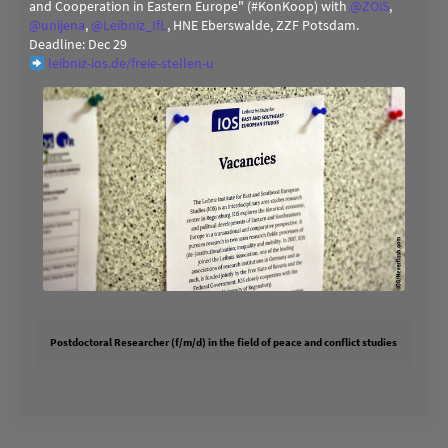
and Cooperation in Eastern Europe" (#KonKoop) with
@
ZOiS
,
@
unijena
,
@
Leibniz_IfL
, HNE Eberswalde, ZZF Potsdam.
Deadline: Dec 29
leibniz-ios.de/freie-stellen-u
Postdoctoral Researcher (f/m/d) in the field of peace and conflict studies