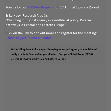
Join us for our
#
EEGAColloquium
on 17 April at 2 pm via Zoom!
Erika Nagy (Research Area 3):
“Changing municipal agency in a multilevel polity. Diverse
pathways in Central and Eastern Europe"
Click on the link to find out more and register for the meeting:
leibniz-eega.de/event-calendar
EEGA Colloquium: Erika Nagy - Changing municipal agency in a multilevel
polity - Leibniz ScienceCampus »Eastern Europe – Global Area« (EEGA)
Diverse pathways in Central and Eastern Europe