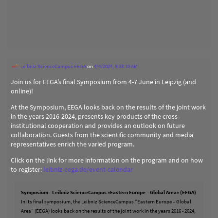
Leibniz ScienceCampus EEGA
on
4/4/2024, 8:33:10 AM
Join us for EEGA’s final Symposium from 4-7 June in Leipzig (and
online)!
At the Symposium, EEGA looks back on the results of the joint work
in the years 2016-2024, presents key products of the cross-
institutional cooperation and provides an outlook on future
collaboration. Guests from the scientific community and media
representatives enrich the varied program.
Click on the link for more information on the program and on how
to register:
leibniz-eega.de/event-calendar
Symposium - Leibniz ScienceCampus »Eastern Europe – Global Area« (EEGA)
In its final symposium, the Leibniz ScienceCampus “Eastern Europe – Global
Area” (EEGA) looks back on the results of the joint work in the years 2016 - 2024,