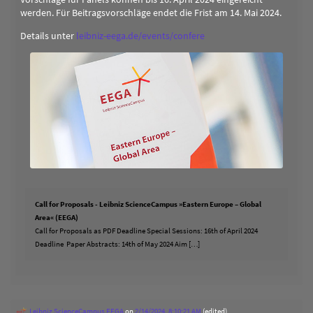
werden. Für Beitragsvorschläge endet die Frist am 14. Mai 2024.
Details unter
leibniz-eega.de/events/confere
Call for Proposals - Leibniz ScienceCampus »Eastern Europe – Global
Area« (EEGA)
Call for Proposals as PDF Deadline Special Sessions: 16th of April 2024
Deadline Paper Abstracts: 14th of May 2024 Aim […]
Leibniz ScienceCampus EEGA
on
2/14/2024, 8:10:21 AM
(edited)