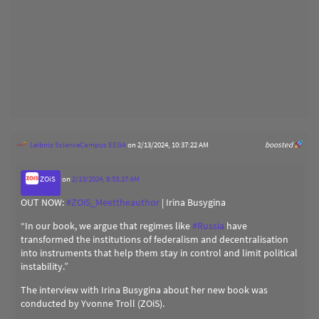
Leibniz ScienceCampus EEGA
on 2/13/2024, 10:37:22 AM
boosted
ZOiS
on
2/13/2024, 8:53:27 AM
OUT NOW:
#
ZOiS_Meettheauthor
| Irina Busygina
“In our book, we argue that regimes like
#
Russia
have
transformed the institutions of federalism and decentralisation
into instruments that help them stay in control and limit political
instability.”
The interview with Irina Busygina about her new book was
conducted by Yvonne Troll (ZOiS).