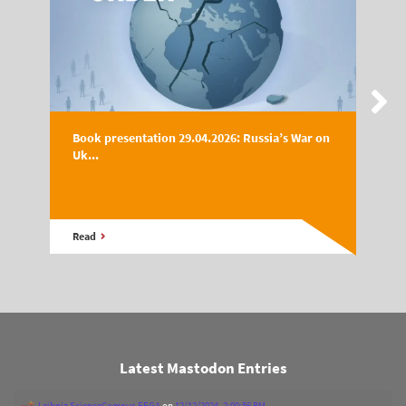
Book presentation 29.04.2026: Russia’s War on
Uk...
Read
Latest Mastodon Entries
Leibniz ScienceCampus EEGA
on
12/12/2024, 2:00:56 PM