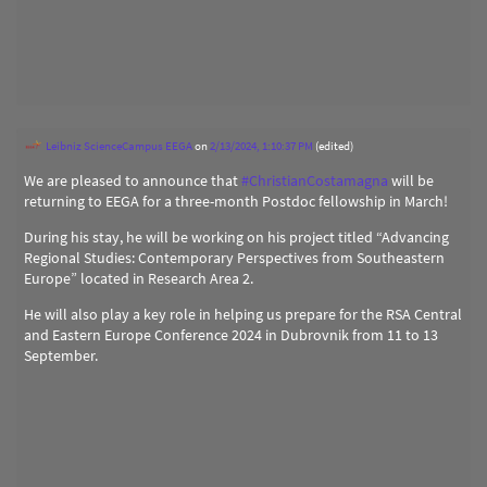
Leibniz ScienceCampus EEGA
on
2/13/2024, 1:10:37 PM
(edited)
We are pleased to announce that
#
ChristianCostamagna
will be
returning to EEGA for a three-month Postdoc fellowship in March!
During his stay, he will be working on his project titled “Advancing
Regional Studies: Contemporary Perspectives from Southeastern
Europe” located in Research Area 2.
He will also play a key role in helping us prepare for the RSA Central
and Eastern Europe Conference 2024 in Dubrovnik from 11 to 13
September.