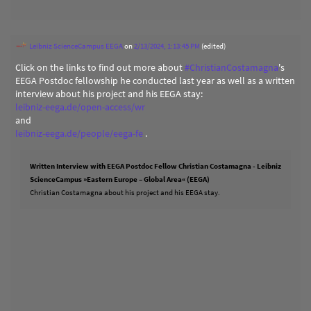
Leibniz ScienceCampus EEGA
on
2/13/2024, 1:13:45 PM
(edited)
Click on the links to find out more about
#
ChristianCostamagna
's
EEGA Postdoc fellowship he conducted last year as well as a written
interview about his project and his EEGA stay:
leibniz-eega.de/open-access/wr
and
leibniz-eega.de/people/eega-fe
.
Written Interview with EEGA Postdoc Fellow Christian Costamagna - Leibniz
ScienceCampus »Eastern Europe – Global Area« (EEGA)
Christian Costamagna about his project and his EEGA stay.