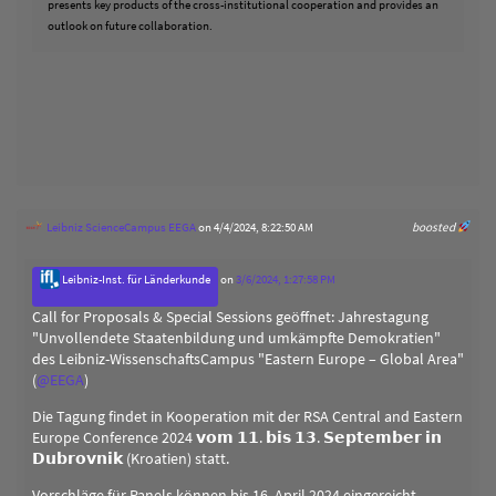
presents key products of the cross-institutional cooperation and provides an
outlook on future collaboration.
Leibniz ScienceCampus EEGA
on 4/4/2024, 8:22:50 AM
boosted
Leibniz-Inst. für Länderkunde
on
3/6/2024, 1:27:58 PM
Call for Proposals & Special Sessions geöffnet: Jahrestagung
"Unvollendete Staatenbildung und umkämpfte Demokratien"
des Leibniz-WissenschaftsCampus "Eastern Europe – Global Area"
(
@
EEGA
)
Die Tagung findet in Kooperation mit der RSA Central and Eastern
Europe Conference 2024 𝘃𝗼𝗺 𝟭𝟭. 𝗯𝗶𝘀 𝟭𝟯. 𝗦𝗲𝗽𝘁𝗲𝗺𝗯𝗲𝗿 𝗶𝗻
𝗗𝘂𝗯𝗿𝗼𝘃𝗻𝗶𝗸 (Kroatien) statt.
Vorschläge für Panels können bis 16. April 2024 eingereicht