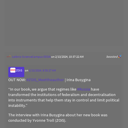
Leibniz ScienceCampus EEGA
on 2/13/2024, 10:37:22 AM
boosted
ZOiS
on
2/13/2024, 8:53:27 AM
OUT NOW:
#
ZOiS_Meettheauthor
| Irina Busygina
“In our book, we argue that regimes like
#
Russia
have
transformed the institutions of federalism and decentralisation
into instruments that help them stay in control and limit political
instability.”
The interview with Irina Busygina about her new book was
conducted by Yvonne Troll (ZOiS).