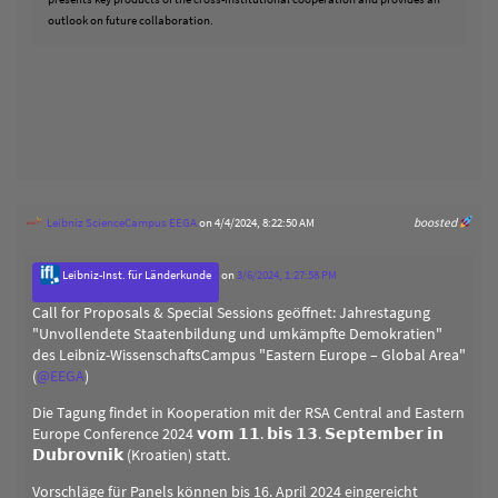
outlook on future collaboration.
Leibniz ScienceCampus EEGA
on 4/4/2024, 8:22:50 AM
boosted
Leibniz-Inst. für Länderkunde
on
3/6/2024, 1:27:58 PM
Call for Proposals & Special Sessions geöffnet: Jahrestagung
"Unvollendete Staatenbildung und umkämpfte Demokratien"
des Leibniz-WissenschaftsCampus "Eastern Europe – Global Area"
(
@
EEGA
)
Die Tagung findet in Kooperation mit der RSA Central and Eastern
Europe Conference 2024 𝘃𝗼𝗺 𝟭𝟭. 𝗯𝗶𝘀 𝟭𝟯. 𝗦𝗲𝗽𝘁𝗲𝗺𝗯𝗲𝗿 𝗶𝗻
𝗗𝘂𝗯𝗿𝗼𝘃𝗻𝗶𝗸 (Kroatien) statt.
Vorschläge für Panels können bis 16. April 2024 eingereicht