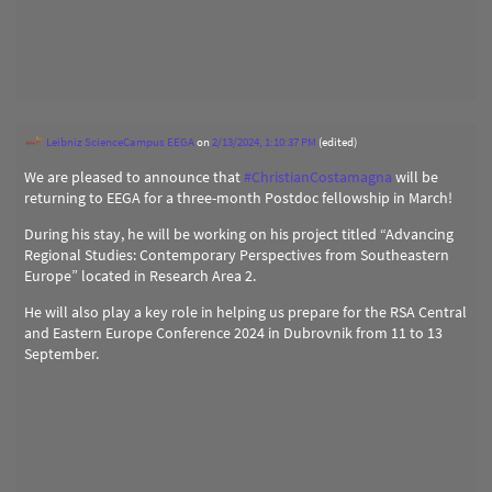
Leibniz ScienceCampus EEGA
on
2/13/2024, 1:10:37 PM
(edited)
We are pleased to announce that
#
ChristianCostamagna
will be
returning to EEGA for a three-month Postdoc fellowship in March!
During his stay, he will be working on his project titled “Advancing
Regional Studies: Contemporary Perspectives from Southeastern
Europe” located in Research Area 2.
He will also play a key role in helping us prepare for the RSA Central
and Eastern Europe Conference 2024 in Dubrovnik from 11 to 13
September.