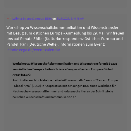
Leibniz ScienceCampus EEGA
on
5/14/2024, 5:46:48 AM
Workshop zu Wissenschaftskommunikation und Wissenstransfer
mit Bezug zum östlichen Europa - Anmeldung bis 29. Mai! Wir freuen
uns auf Renate Zöller (Kulturkorrespondenz Östliches Europa) und
Pandeli Pani (Deutsche Welle). Informationen zum Event:
leibniz-eega.de/event-calendar
Workshop zu Wissenschaftskommunikation und Wissenstransfer mit Bezug
zum östlichen Europa - Leibniz ScienceCampus »Eastern Europe – Global
Area« (EEGA)
Auch in diesem Jahr bietet der Leibniz-WissenschaftsCampus "Eastern Europe
- Global Area" (EEGA) in Kooperation mit der Jungen DGO einen Workshop für
Nachwuchswissenschaftlerinnen und -wissenschaftler an der Schnittstelle
zwischen Wissenschaft und Kommunikation an.