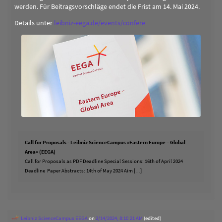
werden. Für Beitragsvorschläge endet die Frist am 14. Mai 2024.
Details unter
leibniz-eega.de/events/confere
Call for Proposals - Leibniz ScienceCampus »Eastern Europe – Global
Area« (EEGA)
Call for Proposals as PDF Deadline Special Sessions: 16th of April 2024
Deadline Paper Abstracts: 14th of May 2024 Aim […]
Leibniz ScienceCampus EEGA
on
2/14/2024, 8:10:21 AM
(edited)