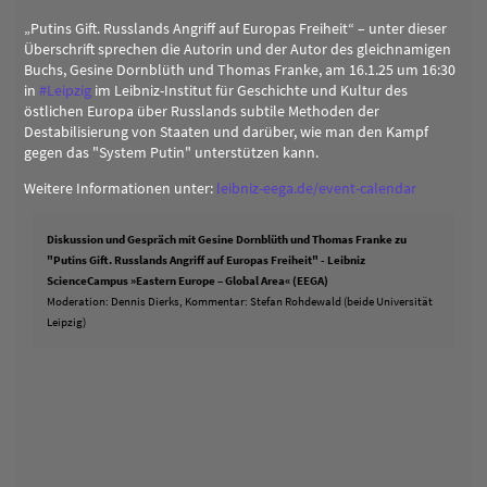
„Putins Gift. Russlands Angriff auf Europas Freiheit“ – unter dieser
Überschrift sprechen die Autorin und der Autor des gleichnamigen
Buchs, Gesine Dornblüth und Thomas Franke, am 16.1.25 um 16:30
in
#
Leipzig
im Leibniz-Institut für Geschichte und Kultur des
östlichen Europa über Russlands subtile Methoden der
Destabilisierung von Staaten und darüber, wie man den Kampf
gegen das "System Putin" unterstützen kann.
Weitere Informationen unter:
leibniz-eega.de/event-calendar
Diskussion und Gespräch mit Gesine Dornblüth und Thomas Franke zu
"Putins Gift. Russlands Angriff auf Europas Freiheit" - Leibniz
ScienceCampus »Eastern Europe – Global Area« (EEGA)
Moderation: Dennis Dierks, Kommentar: Stefan Rohdewald (beide Universität
Leipzig)