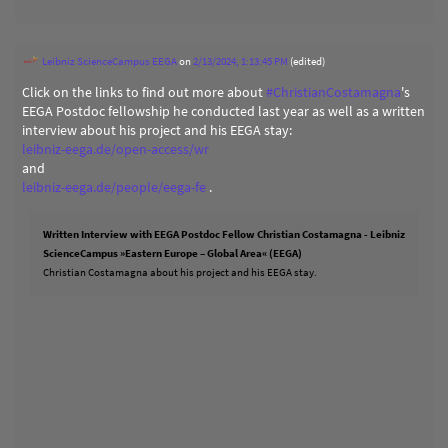
Leibniz ScienceCampus EEGA
on
2/13/2024, 1:13:45 PM
(edited)
Click on the links to find out more about
#
ChristianCostamagna
's
EEGA Postdoc fellowship he conducted last year as well as a written
interview about his project and his EEGA stay:
leibniz-eega.de/open-access/wr
and
leibniz-eega.de/people/eega-fe
.
Written Interview with EEGA Postdoc Fellow Christian Costamagna - Leibniz
ScienceCampus »Eastern Europe – Global Area« (EEGA)
Christian Costamagna about his project and his EEGA stay.