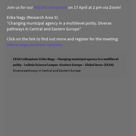
Join us for our
#
EEGAColloquium
on 17 April at 2 pm via Zoom!
Erika Nagy (Research Area 3):
“Changing municipal agency in a multilevel polity. Diverse
pathways in Central and Eastern Europe"
Click on the link to find out more and register for the meeting:
leibniz-eega.de/event-calendar
EEGA Colloquium: Erika Nagy - Changing municipal agency in a multilevel
polity - Leibniz ScienceCampus »Eastern Europe – Global Area« (EEGA)
Diverse pathways in Central and Eastern Europe