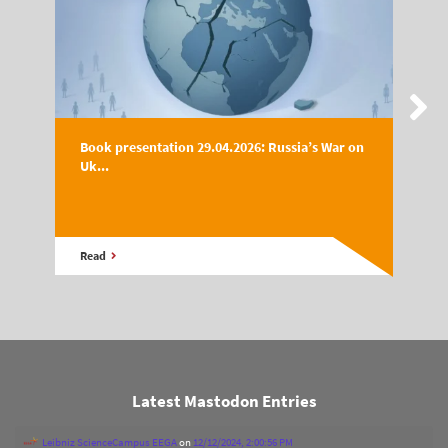
Book presentation 29.04.2026: Russia’s War on
Uk...
Read
Latest Mastodon Entries
Leibniz ScienceCampus EEGA
on
12/12/2024, 2:00:56 PM