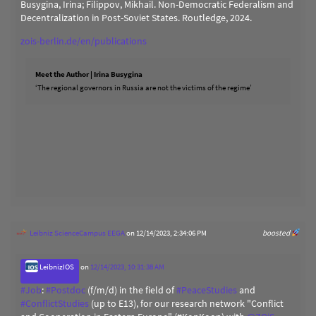
Busygina, Irina; Filippov, Mikhail. Non-Democratic Federalism and
Decentralization in Post-Soviet States. Routledge, 2024.
zois-berlin.de/en/publications
Meet the Author | Irina Busygina
‘The regional governors in Russia are not the victims of the regime’
Leibniz ScienceCampus EEGA
on 12/14/2023, 2:34:06 PM
boosted
LeibnizIOS
on
12/14/2023, 10:31:38 AM
#
Job
:
#
Postdoc
(f/m/d) in the field of
#
PeaceStudies
and
#
ConflictStudies
(up to E13), for our research network "Conflict