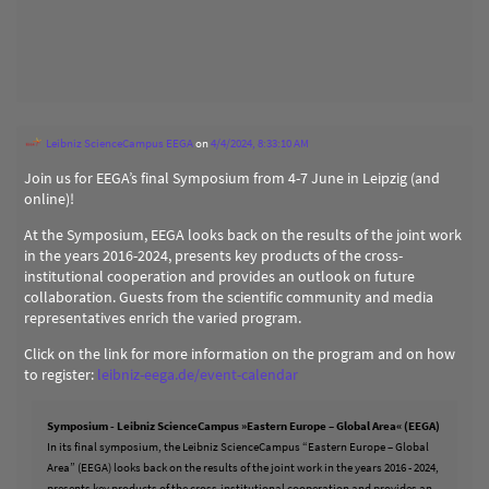
Leibniz ScienceCampus EEGA
on
4/4/2024, 8:33:10 AM
Join us for EEGA’s final Symposium from 4-7 June in Leipzig (and
online)!
At the Symposium, EEGA looks back on the results of the joint work
in the years 2016-2024, presents key products of the cross-
institutional cooperation and provides an outlook on future
collaboration. Guests from the scientific community and media
representatives enrich the varied program.
Click on the link for more information on the program and on how
to register:
leibniz-eega.de/event-calendar
Symposium - Leibniz ScienceCampus »Eastern Europe – Global Area« (EEGA)
In its final symposium, the Leibniz ScienceCampus “Eastern Europe – Global
Area” (EEGA) looks back on the results of the joint work in the years 2016 - 2024,
presents key products of the cross-institutional cooperation and provides an