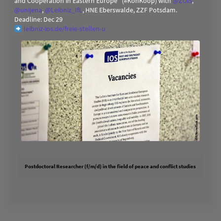
and Cooperation in Eastern Europe" (#KonKoop) with
@
ZOiS
,
@
unijena
,
@
Leibniz_IfL
, HNE Eberswalde, ZZF Potsdam.
Deadline: Dec 29
leibniz-ios.de/freie-stellen-u
Postdoctoral Researcher (f/m/d) in the field of peace and conflict studies