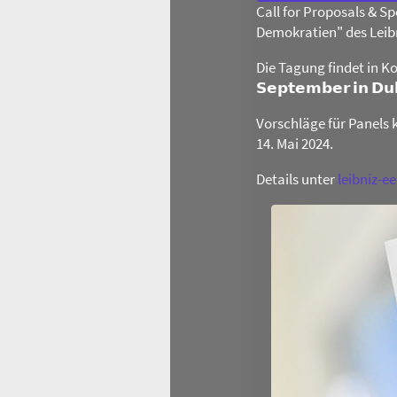
Call for Proposals & 
Demokratien" des Leib
Die Tagung findet in Ko
𝗦𝗲𝗽𝘁𝗲𝗺𝗯𝗲𝗿 𝗶𝗻 𝗗
Vorschläge für Panels 
14. Mai 2024.
Details unter
leibniz-e