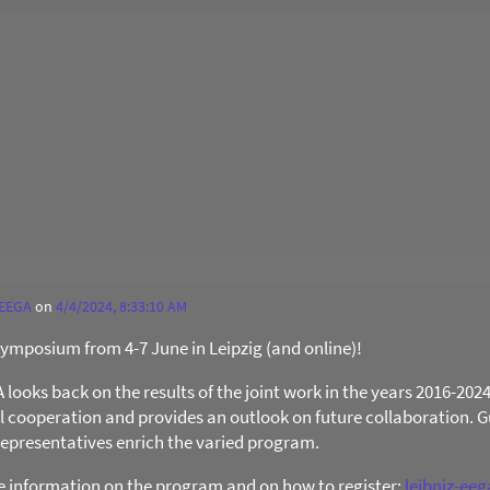
 EEGA
on
4/4/2024, 8:33:10 AM
 Symposium from 4-7 June in Leipzig (and online)!
ooks back on the results of the joint work in the years 2016-202
al cooperation and provides an outlook on future collaboration. Gu
presentatives enrich the varied program.
re information on the program and on how to register:
leibniz-ee