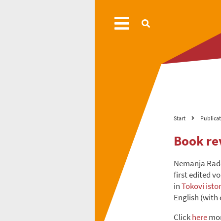
Start
Publica
Book re
Nemanja Radon
first edited 
in
Tokovi istor
English (with
Click
here
mor