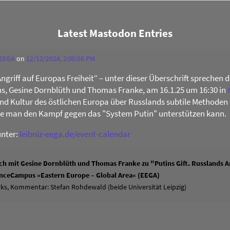
Latest Mastodon Entries
 EEGA
on
12/12/2024, 2:00:56 PM
Angriff auf Europas Freiheit“ – unter dieser Überschrift sprechen 
s, Gesine Dornblüth und Thomas Franke, am 16.1.25 um 16:30 in
 und Kultur des östlichen Europa über Russlands subtile Methoden 
ie man den Kampf gegen das "System Putin" unterstützen kann.
unter:
leibniz-eega.de/event-calendar
h mit Gesine Dornblüth und Thomas Franke zu "Putins Gift. Russlands An
ienceCampus »Eastern Europe – Global Area« (EEGA)
ks, Kommentar: Stefan Rohdewald (beide Universität Leipzig)