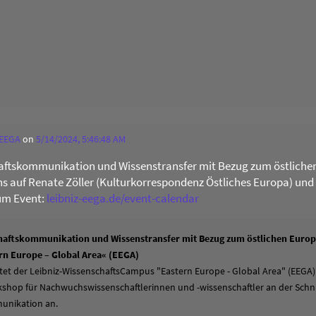
 EEGA
on
5/14/2024, 5:46:48 AM
ftskommunikation und Wissenstransfer mit Bezug zum östliche
uns auf Renate Zöller (Kulturkorrespondenz Östliches Europa) und
um Event:
leibniz-eega.de/event-calendar
aftskommunikation und Wissenstransfer mit Bezug zum östlichen Europa
n Europe – Global Area« (EEGA)
tet der Leibniz-WissenschaftsCampus "Eastern Europe - Global Area" (EEGA)
hop für Nachwuchswissenschaftlerinnen und -wissenschaftler an der Schni
unikation an.