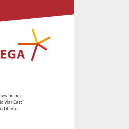
view on our
ld War East“
ed it into