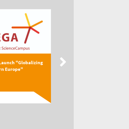
Launch "Globalizing
New Publication: EEGA
rn Europe"
Textbook "Globalizing
Easter...
Read