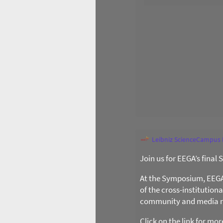
Leibniz ScienceCampus
Join us for EEGA’s final
At the Symposium, EEGA l
of the cross-institution
community and media re
Click on the link for mo