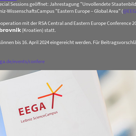
Special Sessions geöffnet: Jahrestagung "Unvollendete Staatenb
niz-WissenschaftsCampus "Eastern Europe – Global Area" (
@
EEG
operation mit der RSA Central and Eastern Europe Conference 2024 
𝗯𝗿𝗼𝘃𝗻𝗶𝗸 (Kroatien) statt.
können bis 16. April 2024 eingereicht werden. Für Beitragsvorschl
ega.de/events/confere