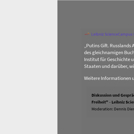
Leibniz ScienceCampus
„Putins Gift. Russlands 
des gleichnamigen Buch
Institut für Geschichte
Staaten und darüber, w
Weitere Informationen 
Diskussion und Gespräc
Freiheit" - Leibniz Sc
Moderation: Dennis Dier