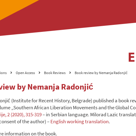
tions
Open Access
Book Reviews
Book review by Nemanja Radonjić
view by Nemanja Radonjić
jić (Institute for Recent History, Belgrade) published a book re
volume „Southern African Liberation Movements and the Global Co
ije, 2 (2020), 315-319
– in Serbian language. Milorad Lazic translat
 consent of the author) –
English working translation
.
e information on the book.