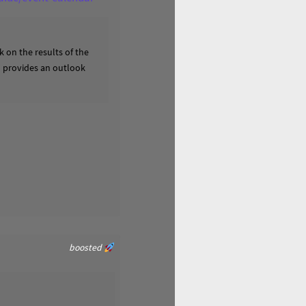
 on the results of the
nd provides an outlook
boosted