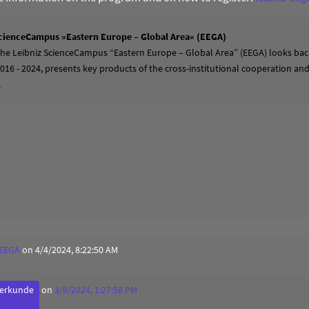
cienceCampus »Eastern Europe – Global Area« (EEGA)
 the Leibniz ScienceCampus “Eastern Europe – Global Area” (EEGA) looks back
2016 - 2024, presents key products of the cross-institutional cooperation a
.
 EEGA
on 4/4/2024, 8:22:50 AM
derkunde
on
3/6/2024, 1:27:58 PM