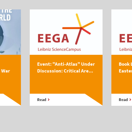
Event: "Anti-Atlas" Under
Book 
s War
Discussion: Critical Are...
Easte
Read
Read