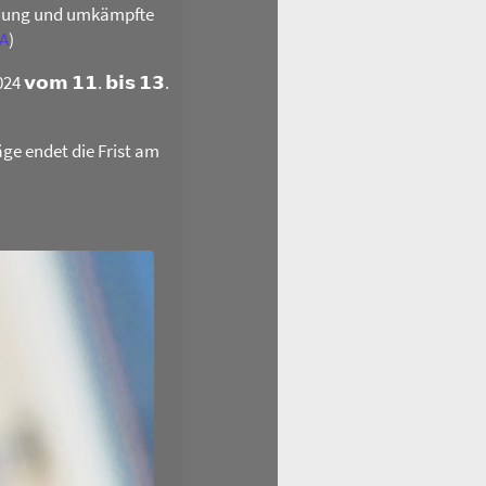
ildung und umkämpfte
A
)
𝗼𝗺 𝟭𝟭. 𝗯𝗶𝘀 𝟭𝟯.
äge endet die Frist am