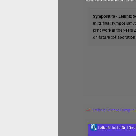
Symposium - Leibniz S
In its final symposium,
joint work in the years 
on future collaboration
Leibniz ScienceCampus
Leibniz-Inst. für Län