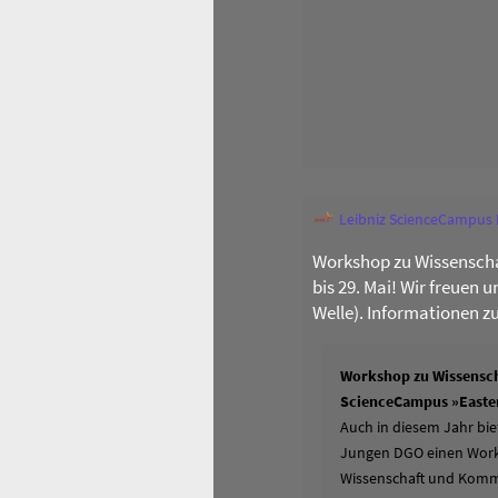
Leibniz ScienceCampus
Workshop zu Wissenscha
bis 29. Mai! Wir freuen 
Welle). Informationen z
Workshop zu Wissensch
ScienceCampus »Easter
Auch in diesem Jahr bie
Jungen DGO einen Works
Wissenschaft und Komm