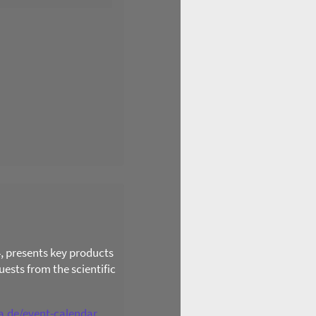
4, presents key products
ests from the scientific
ga.de/event-calendar