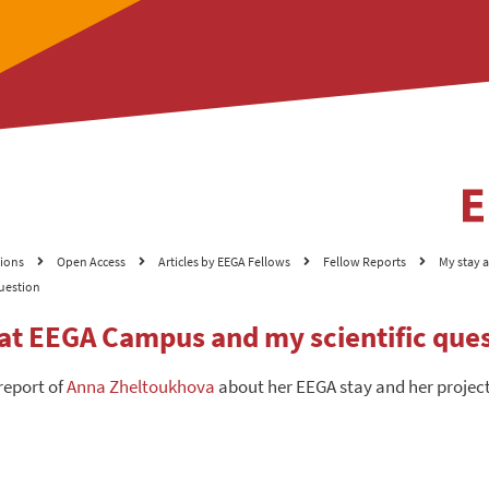
tions
Open Access
Articles by EEGA Fellows
Fellow Reports
My stay 
question
 at EEGA Campus and my scientific que
report of
Anna Zheltoukhova
about her EEGA stay and her project