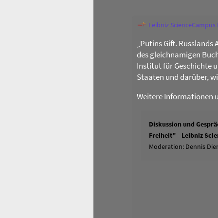
Leibniz ScienceCampus
„Putins Gift. Russlands 
des gleichnamigen Buch
Institut für Geschichte
Staaten und darüber, w
Weitere Informationen 
Diskussion und Gespräc
Freiheit" - Leibniz Sc
Moderation: Dennis Dier