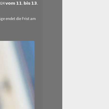
𝗼𝗺 𝟭𝟭. 𝗯𝗶𝘀 𝟭𝟯.
äge endet die Frist am