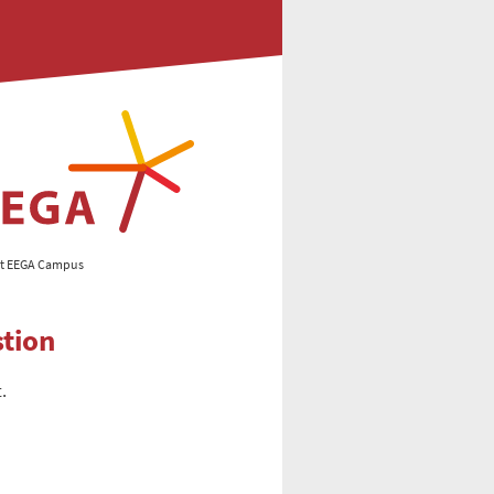
at EEGA Campus
stion
.