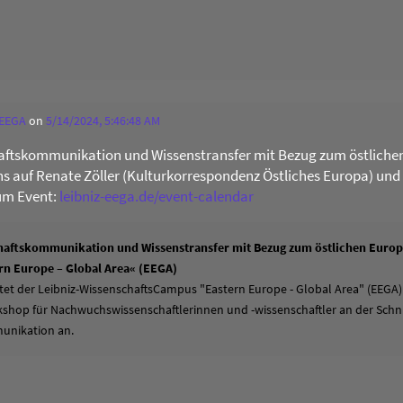
 EEGA
on
5/14/2024, 5:46:48 AM
ftskommunikation und Wissenstransfer mit Bezug zum östliche
uns auf Renate Zöller (Kulturkorrespondenz Östliches Europa) und
um Event:
leibniz-eega.de/event-calendar
aftskommunikation und Wissenstransfer mit Bezug zum östlichen Europa
n Europe – Global Area« (EEGA)
tet der Leibniz-WissenschaftsCampus "Eastern Europe - Global Area" (EEGA)
hop für Nachwuchswissenschaftlerinnen und -wissenschaftler an der Schni
unikation an.