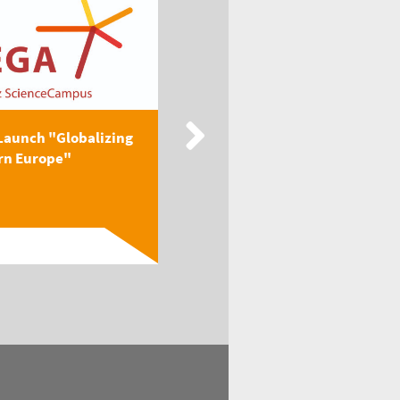
Launch "Globalizing
New Publication: EEGA
rn Europe"
Textbook "Globalizing
Easter...
Read