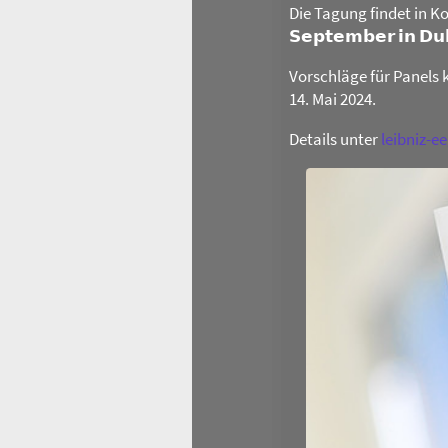
Die Tagung findet in Ko
𝗦𝗲𝗽𝘁𝗲𝗺𝗯𝗲𝗿 𝗶𝗻 𝗗
Vorschläge für Panels 
14. Mai 2024.
Details unter
leibniz-e