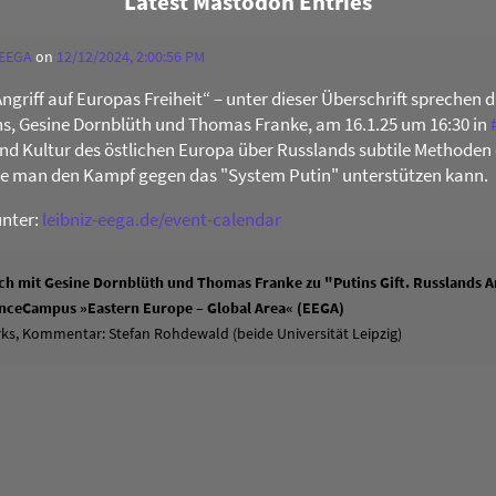
Latest Mastodon Entries
 EEGA
on
12/12/2024, 2:00:56 PM
Angriff auf Europas Freiheit“ – unter dieser Überschrift sprechen 
s, Gesine Dornblüth und Thomas Franke, am 16.1.25 um 16:30 in
 und Kultur des östlichen Europa über Russlands subtile Methoden 
ie man den Kampf gegen das "System Putin" unterstützen kann.
unter:
leibniz-eega.de/event-calendar
h mit Gesine Dornblüth und Thomas Franke zu "Putins Gift. Russlands An
ienceCampus »Eastern Europe – Global Area« (EEGA)
ks, Kommentar: Stefan Rohdewald (beide Universität Leipzig)