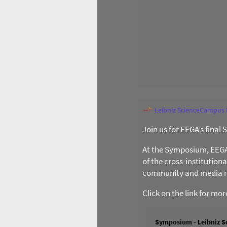
Leibniz ScienceCampus
Join us for EEGA’s final
At the Symposium, EEGA l
of the cross-institution
community and media re
Click on the link for mo
Symposium - Leibniz S