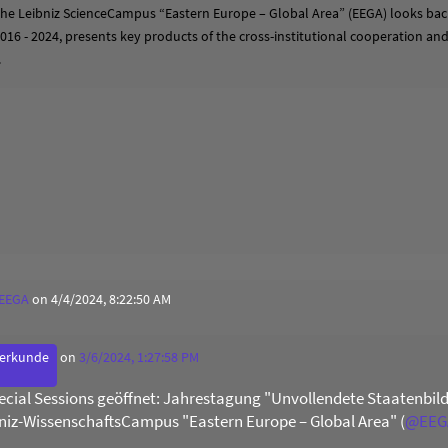
 the Leibniz ScienceCampus “Eastern Europe – Global Area” (EEGA) looks back
2016 - 2024, presents key products of the cross-institutional cooperation a
.
 EEGA
on 4/4/2024, 8:22:50 AM
derkunde
on
3/6/2024, 1:27:58 PM
Special Sessions geöffnet: Jahrestagung "Unvollendete Staatenb
niz-WissenschaftsCampus "Eastern Europe – Global Area" (
@
EEG