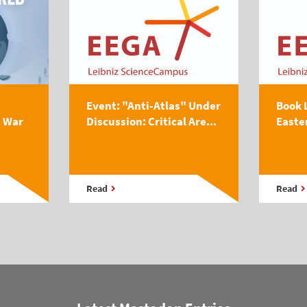
Event: "Anti-Atlas" Under
Book 
s War
Discussion: Critical Are...
Easte
Read
Read