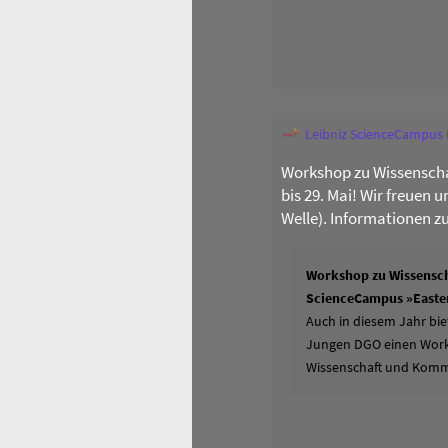
Leibniz ScienceCampus
Workshop zu Wissenscha
bis 29. Mai! Wir freuen 
Welle). Informationen z
Workshop zu Wissensch
ScienceCampus »Easter
Auch in diesem Jahr bie
Jungen DGO einen Works
Wissenschaft und Komm