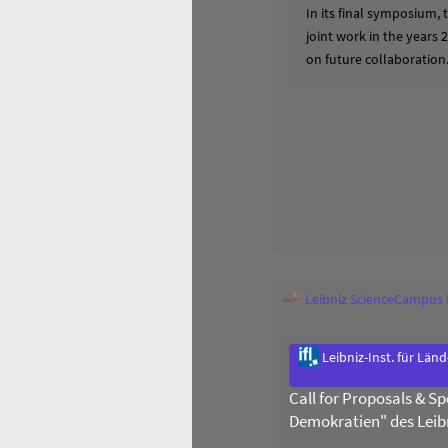
In its final symposium,
joint work in the years 
on future collaboration
Leibniz ScienceCampus
Leibniz-Inst. für Län
Call for Proposals & 
Demokratien" des Leib