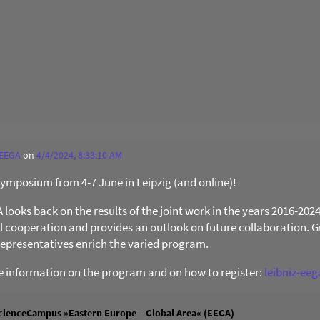
 EEGA
on
4/4/2024, 8:33:10 AM
 Symposium from 4-7 June in Leipzig (and online)!
ooks back on the results of the joint work in the years 2016-202
al cooperation and provides an outlook on future collaboration. Gu
presentatives enrich the varied program.
re information on the program and on how to register:
leibniz-ee
cienceCampus »Eastern Europe – Global Area« (EEGA)