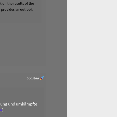
 on the results of the
nd provides an outlook
boosted
ildung und umkämpfte
A
)