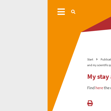
Start
Publica
and my scientific 
My stay
Find
here
the 