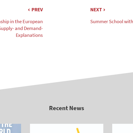
PREV
NEXT
ship in the European
Summer School with 
Supply- and Demand-
Explanations
Recent News