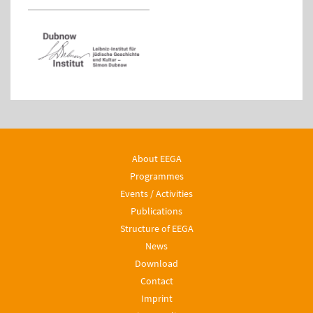
About EEGA
Programmes
Events / Activities
Publications
Structure of EEGA
News
Download
Contact
Imprint