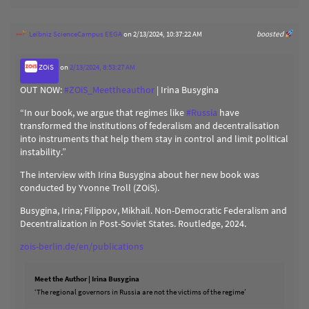
Leibniz ScienceCampus EEGA
on 2/13/2024, 10:37:22 AM
boosted
ZOiS
on
2/13/2024, 8:53:27 AM
OUT NOW:
#
ZOiS_Meettheauthor
| Irina Busygina
“In our book, we argue that regimes like
#
Russia
have
transformed the institutions of federalism and decentralisation
into instruments that help them stay in control and limit political
instability.”
The interview with Irina Busygina about her new book was
conducted by Yvonne Troll (ZOiS).
Busygina, Irina; Filippov, Mikhail. Non-Democratic Federalism and
Decentralization in Post-Soviet States. Routledge, 2024.
zois-berlin.de/en/publications
Meet the Author | Irina Busygina
‘The regional governors in Russia are not the victims of the regime’