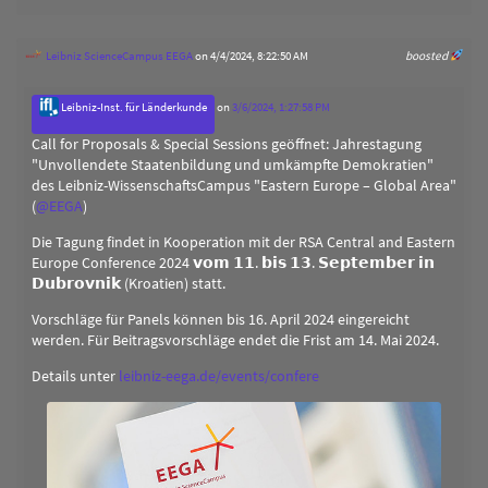
Leibniz ScienceCampus EEGA
on 4/4/2024, 8:22:50 AM
boosted
Leibniz-Inst. für Länderkunde
on
3/6/2024, 1:27:58 PM
Call for Proposals & Special Sessions geöffnet: Jahrestagung
"Unvollendete Staatenbildung und umkämpfte Demokratien"
des Leibniz-WissenschaftsCampus "Eastern Europe – Global Area"
(
@
EEGA
)
Die Tagung findet in Kooperation mit der RSA Central and Eastern
Europe Conference 2024 𝘃𝗼𝗺 𝟭𝟭. 𝗯𝗶𝘀 𝟭𝟯. 𝗦𝗲𝗽𝘁𝗲𝗺𝗯𝗲𝗿 𝗶𝗻
𝗗𝘂𝗯𝗿𝗼𝘃𝗻𝗶𝗸 (Kroatien) statt.
Vorschläge für Panels können bis 16. April 2024 eingereicht
werden. Für Beitragsvorschläge endet die Frist am 14. Mai 2024.
Details unter
leibniz-eega.de/events/confere