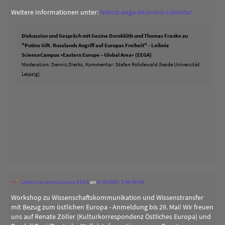
Weitere Informationen unter:
leibniz-eega.de/event-calendar
Diskussion und Gespräch mit Gesine Dornblüth und Thomas Franke zu
"Putins Gift. Russlands Angriff auf Europas Freiheit" - Leibniz
ScienceCampus »Eastern Europe – Global Area« (EEGA)
Moderation: Dennis Dierks, Kommentar: Stefan Rohdewald (beide Universität
Leipzig)
Leibniz ScienceCampus EEGA
on
5/14/2024, 5:46:48 AM
Workshop zu Wissenschaftskommunikation und Wissenstransfer
mit Bezug zum östlichen Europa - Anmeldung bis 29. Mai! Wir freuen
uns auf Renate Zöller (Kulturkorrespondenz Östliches Europa) und