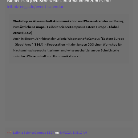
Pandeli Pani (Deutsche Welle). Informationen zum Event:
leibniz-eega.de/event-calendar
Workshop zu Wissenschaftskommunikation und Wissenstransfer mit Bezug
zum östlichen Europa - Leibniz ScienceCampus »Eastern Europe – Global
Area« (EEGA)
Auch in diesem Jahr bietet der Leibniz-WissenschaftsCampus "Eastern Europe
- Global Area" (EEGA) in Kooperation mit der Jungen DGO einen Workshop für
Nachwuchswissenschaftlerinnen und -wissenschaftler an der Schnittstelle
zwischen Wissenschaft und Kommunikation an.
Leibniz ScienceCampus EEGA
on
4/4/2024, 8:33:10 AM