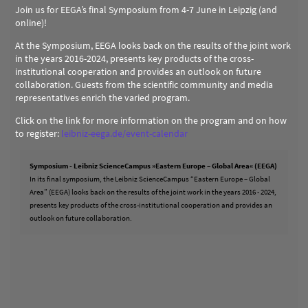
Join us for EEGA’s final Symposium from 4-7 June in Leipzig (and
online)!
At the Symposium, EEGA looks back on the results of the joint work
in the years 2016-2024, presents key products of the cross-
institutional cooperation and provides an outlook on future
collaboration. Guests from the scientific community and media
representatives enrich the varied program.
Click on the link for more information on the program and on how
to register:
leibniz-eega.de/event-calendar
Symposium - Leibniz ScienceCampus »Eastern Europe – Global Area« (EEGA)
In its final symposium, the Leibniz ScienceCampus “Eastern Europe – Global
Area” (EEGA) looks back on the results of the joint work in the years 2016 - 2024,
presents key products of the cross-institutional cooperation and provides an
outlook on future collaboration.