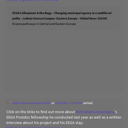
EEGA Colloquium: Erika Nagy - Changing municipal agency in a multilevel
polity - Leibniz ScienceCampus »Eastern Europe – Global Area« (EEGA)
Diverse pathways in Central and Eastern Europe
Leibniz ScienceCampus EEGA
on
2/13/2024, 1:13:45 PM
(edited)
Click on the links to find out more about
#
ChristianCostamagna
's
EEGA Postdoc fellowship he conducted last year as well as a written
interview about his project and his EEGA stay: