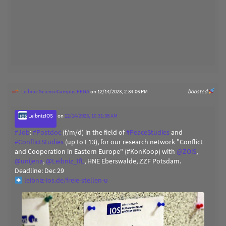
Leibniz ScienceCampus EEGA
on 12/14/2023, 2:34:06 PM
boosted
LeibnizIOS
on
12/14/2023, 10:31:38 AM
#
Job
:
#
Postdoc
(f/m/d) in the field of
#
PeaceStudies
and
#
ConflictStudies
(up to E13), for our research network "Conflict
and Cooperation in Eastern Europe" (#KonKoop) with
@
ZOiS
,
@
unijena
,
@
Leibniz_IfL
, HNE Eberswalde, ZZF Potsdam.
Deadline: Dec 29
leibniz-ios.de/freie-stellen-u