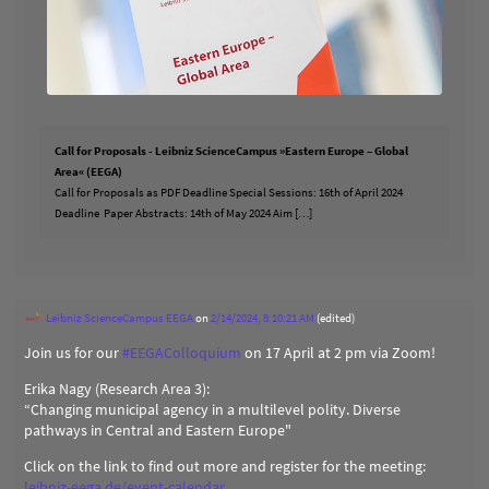
Call for Proposals - Leibniz ScienceCampus »Eastern Europe – Global
Area« (EEGA)
Call for Proposals as PDF Deadline Special Sessions: 16th of April 2024
Deadline Paper Abstracts: 14th of May 2024 Aim […]
Leibniz ScienceCampus EEGA
on
2/14/2024, 8:10:21 AM
(edited)
Join us for our
#
EEGAColloquium
on 17 April at 2 pm via Zoom!
Erika Nagy (Research Area 3):
“Changing municipal agency in a multilevel polity. Diverse
pathways in Central and Eastern Europe"
Click on the link to find out more and register for the meeting:
leibniz-eega.de/event-calendar