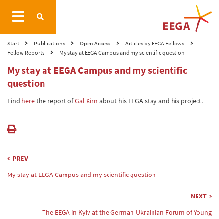
Start
Publications
Open Access
Articles by EEGA Fellows
Fellow Reports
My stay at EEGA Campus and my scientific question
My stay at EEGA Campus and my scientific
question
Find
here
the report of
Gal Kirn
about his EEGA stay and his project.
PREV
My stay at EEGA Campus and my scientific question
NEXT
The EEGA in Kyiv at the German-Ukrainian Forum of Young