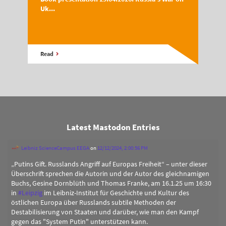
Uk...
Read
Latest Mastodon Entries
Leibniz ScienceCampus EEGA
on
12/12/2024, 2:00:56 PM
„Putins Gift. Russlands Angriff auf Europas Freiheit“ – unter dieser
Überschrift sprechen die Autorin und der Autor des gleichnamigen
Buchs, Gesine Dornblüth und Thomas Franke, am 16.1.25 um 16:30
in
#
Leipzig
im Leibniz-Institut für Geschichte und Kultur des
östlichen Europa über Russlands subtile Methoden der
Destabilisierung von Staaten und darüber, wie man den Kampf
gegen das "System Putin" unterstützen kann.