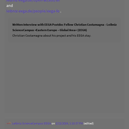
leibniz-eega.de/open-access/wr
and
leibniz-eega.de/people/eega-fe
.
Written Interview with EEGA Postdoc Fellow Christian Costamagna - Leibniz
ScienceCampus »Eastern Europe – Global Area« (EEGA)
Christian Costamagna about his project and his EEGA stay.
Leibniz ScienceCampus EEGA
on
2/13/2024, 1:10:37 PM
(edited)