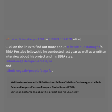
Leibniz ScienceCampus EEGA
on
2/13/2024, 1:13:45 PM
(edited)
Click on the links to find out more about
#
ChristianCostamagna
's
EEGA Postdoc fellowship he conducted last year as well as a written
interview about his project and his EEGA stay:
leibniz-eega.de/open-access/wr
and
leibniz-eega.de/people/eega-fe
.
Written Interview with EEGA Postdoc Fellow Christian Costamagna - Leibniz
ScienceCampus »Eastern Europe – Global Area« (EEGA)
Christian Costamagna about his project and his EEGA stay.