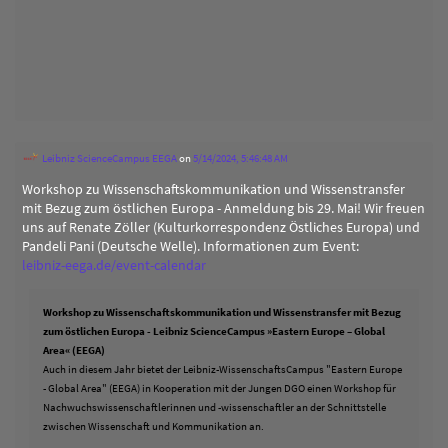
Leibniz ScienceCampus EEGA
on
5/14/2024, 5:46:48 AM
Workshop zu Wissenschaftskommunikation und Wissenstransfer
mit Bezug zum östlichen Europa - Anmeldung bis 29. Mai! Wir freuen
uns auf Renate Zöller (Kulturkorrespondenz Östliches Europa) und
Pandeli Pani (Deutsche Welle). Informationen zum Event:
leibniz-eega.de/event-calendar
Workshop zu Wissenschaftskommunikation und Wissenstransfer mit Bezug
zum östlichen Europa - Leibniz ScienceCampus »Eastern Europe – Global
Area« (EEGA)
Auch in diesem Jahr bietet der Leibniz-WissenschaftsCampus "Eastern Europe
- Global Area" (EEGA) in Kooperation mit der Jungen DGO einen Workshop für
Nachwuchswissenschaftlerinnen und -wissenschaftler an der Schnittstelle
zwischen Wissenschaft und Kommunikation an.