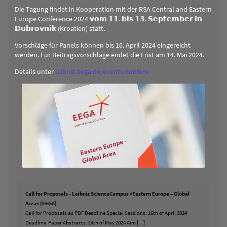
Die Tagung findet in Kooperation mit der RSA Central and Eastern
Europe Conference 2024 𝘃𝗼𝗺 𝟭𝟭. 𝗯𝗶𝘀 𝟭𝟯. 𝗦𝗲𝗽𝘁𝗲𝗺𝗯𝗲𝗿 𝗶𝗻
𝗗𝘂𝗯𝗿𝗼𝘃𝗻𝗶𝗸 (Kroatien) statt.
Vorschläge für Panels können bis 16. April 2024 eingereicht
werden. Für Beitragsvorschläge endet die Frist am 14. Mai 2024.
Details unter
leibniz-eega.de/events/confere
Call for Proposals - Leibniz ScienceCampus »Eastern Europe – Global
Area« (EEGA)
Call for Proposals as PDF Deadline Special Sessions: 16th of April 2024
Deadline Paper Abstracts: 14th of May 2024 Aim […]