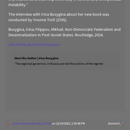
instability.”
The interview with Irina Busygina about her new book was
conducted by Yvonne Troll (ZOiS).
Busygina, Irina; Filippov, Mikhail. Non-Democratic Federalism and
Decentralization in Post-Soviet States. Routledge, 2024.
zois-berlin.de/en/publications
Meet the Author | Irina Busygina
‘The regional governors in Russia are not the victims of the regime’
Leibniz ScienceCampus EEGA
on 12/14/2023, 2:34:06 PM
boosted