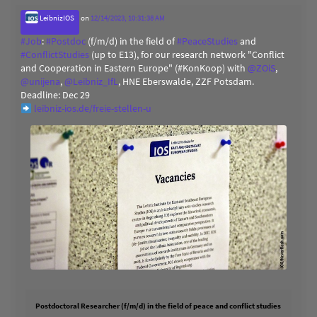
LeibnizIOS
on
12/14/2023, 10:31:38 AM
#
Job
:
#
Postdoc
(f/m/d) in the field of
#
PeaceStudies
and
#
ConflictStudies
(up to E13), for our research network "Conflict
and Cooperation in Eastern Europe" (#KonKoop) with
@
ZOiS
,
@
unijena
,
@
Leibniz_IfL
, HNE Eberswalde, ZZF Potsdam.
Deadline: Dec 29
leibniz-ios.de/freie-stellen-u
Postdoctoral Researcher (f/m/d) in the field of peace and conflict studies