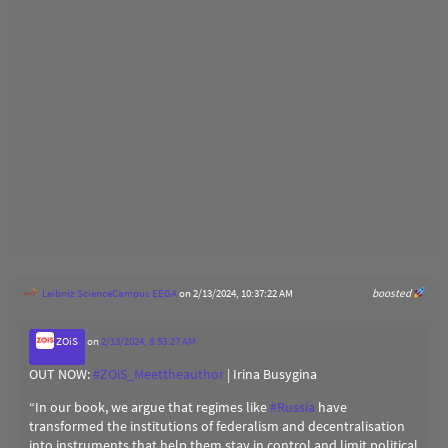
Leibniz ScienceCampus EEGA
on 2/13/2024, 10:37:22 AM
boosted
ZOiS
on
2/13/2024, 8:53:27 AM
OUT NOW:
#
ZOiS_Meettheauthor
| Irina Busygina
“In our book, we argue that regimes like
#
Russia
have
transformed the institutions of federalism and decentralisation
into instruments that help them stay in control and limit political