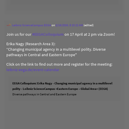
Leibniz ScienceCampus EEGA
on
2/14/2024, 8:10:21 AM
(edited)
Join us for our
#
EEGAColloquium
on 17 April at 2 pm via Zoom!
Erika Nagy (Research Area 3):
“Changing municipal agency in a multilevel polity. Diverse
pathways in Central and Eastern Europe"
Click on the link to find out more and register for the meeting:
leibniz-eega.de/event-calendar
EEGA Colloquium: Erika Nagy - Changing municipal agency in a multilevel
polity - Leibniz ScienceCampus »Eastern Europe – Global Area« (EEGA)
Diverse pathways in Central and Eastern Europe