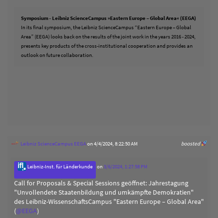
Symposium - Leibniz ScienceCampus »Eastern Europe – Global Area« (EEGA)
In its final symposium, the Leibniz ScienceCampus “Eastern Europe – Global
Area” (EEGA) looks back on the results of the joint work in the years 2016 - 2024,
presents key products of the cross-institutional cooperation and provides an
outlook on future collaboration.
Leibniz ScienceCampus EEGA
on 4/4/2024, 8:22:50 AM
boosted
Leibniz-Inst. für Länderkunde
on
3/6/2024, 1:27:58 PM
Call for Proposals & Special Sessions geöffnet: Jahrestagung
"Unvollendete Staatenbildung und umkämpfte Demokratien"
des Leibniz-WissenschaftsCampus "Eastern Europe – Global Area"
(
@
EEGA
)