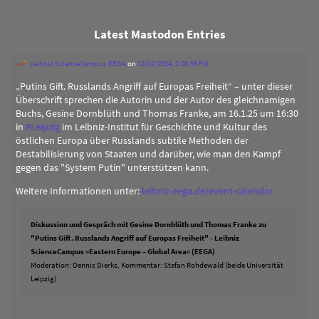
Latest Mastodon Entries
Leibniz ScienceCampus EEGA
on
12/12/2024, 2:00:56 PM
„Putins Gift. Russlands Angriff auf Europas Freiheit“ – unter dieser
Überschrift sprechen die Autorin und der Autor des gleichnamigen
Buchs, Gesine Dornblüth und Thomas Franke, am 16.1.25 um 16:30
in
#
Leipzig
im Leibniz-Institut für Geschichte und Kultur des
östlichen Europa über Russlands subtile Methoden der
Destabilisierung von Staaten und darüber, wie man den Kampf
gegen das "System Putin" unterstützen kann.
Weitere Informationen unter:
leibniz-eega.de/event-calendar
Diskussion und Gespräch mit Gesine Dornblüth und Thomas Franke zu
"Putins Gift. Russlands Angriff auf Europas Freiheit" - Leibniz
ScienceCampus »Eastern Europe – Global Area« (EEGA)
Moderation: Dennis Dierks, Kommentar: Stefan Rohdewald (beide Universität
Leipzig)