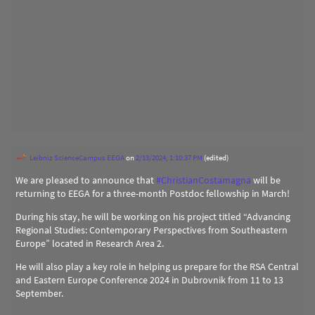
Leibniz ScienceCampus EEGA
on
2/13/2024, 1:10:37 PM
(edited)
We are pleased to announce that
#
ChristianCostamagna
will be
returning to EEGA for a three-month Postdoc fellowship in March!
During his stay, he will be working on his project titled “Advancing
Regional Studies: Contemporary Perspectives from Southeastern
Europe” located in Research Area 2.
He will also play a key role in helping us prepare for the RSA Central
and Eastern Europe Conference 2024 in Dubrovnik from 11 to 13
September.