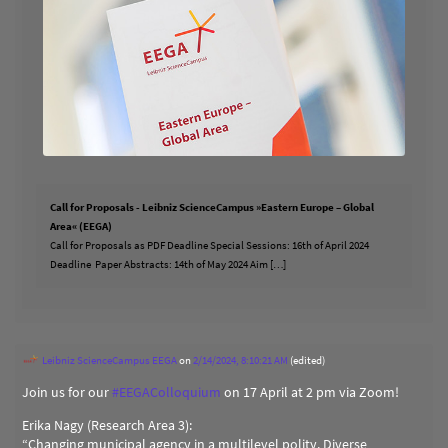
Call for Proposals - Leibniz ScienceCampus »Eastern Europe – Global
Area« (EEGA)
Call for Proposals as PDF Deadline Special Sessions: 16th of April 2024
Deadline Paper Abstracts: 14th of May 2024 Aim […]
Leibniz ScienceCampus EEGA
on
2/14/2024, 8:10:21 AM
(edited)
Join us for our
#
EEGAColloquium
on 17 April at 2 pm via Zoom!
Erika Nagy (Research Area 3):
“Changing municipal agency in a multilevel polity. Diverse