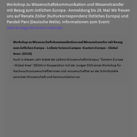
Workshop zu Wissenschaftskommunikation und Wissenstransfer
mit Bezug zum östlichen Europa - Anmeldung bis 29. Mai! Wir freuen
uns auf Renate Zöller (Kulturkorrespondenz Östliches Europa) und
Pandeli Pani (Deutsche Welle). Informationen zum Event:
leibniz-eega.de/event-calendar
Workshop zu Wissenschaftskommunikation und Wissenstransfer mit Bezug
zum östlichen Europa - Leibniz ScienceCampus »Eastern Europe – Global
Area« (EEGA)
Auch in diesem Jahr bietet der Leibniz-WissenschaftsCampus "Eastern Europe
- Global Area" (EEGA) in Kooperation mit der Jungen DGO einen Workshop für
Nachwuchswissenschaftlerinnen und -wissenschaftler an der Schnittstelle
zwischen Wissenschaft und Kommunikation an.