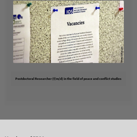
Postdoctoral Researcher (f/m/d) in the field of peace and conflict studies