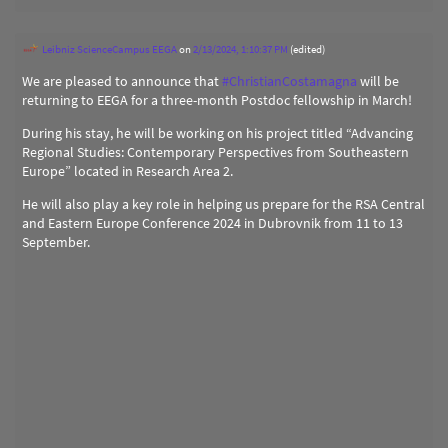
Leibniz ScienceCampus EEGA
on
2/13/2024, 1:10:37 PM
(edited)
We are pleased to announce that
#
ChristianCostamagna
will be
returning to EEGA for a three-month Postdoc fellowship in March!
During his stay, he will be working on his project titled “Advancing
Regional Studies: Contemporary Perspectives from Southeastern
Europe” located in Research Area 2.
He will also play a key role in helping us prepare for the RSA Central
and Eastern Europe Conference 2024 in Dubrovnik from 11 to 13
September.