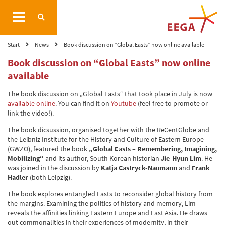
Start
News
Book discussion on “Global Easts” now online available
Book discussion on “Global Easts” now online
available
The book discussion on „Global Easts“ that took place in July is now
available online
. You can find it on
Youtube
(feel free to promote or
link the video!).
The book dicsussion, organised together with the ReCentGlobe and
the Leibniz Institute for the History and Culture of Eastern Europe
(GWZO), featured the book
„Global Easts – Remembering, Imagining,
Mobilizing“
and its author, South Korean historian
Jie-Hyun Lim
. He
was joined in the discussion by
Katja Castryck-Naumann
and
Frank
Hadler
(both Leipzig).
The book explores entangled Easts to reconsider global history from
the margins. Examining the politics of history and memory, Lim
reveals the affinities linking Eastern Europe and East Asia. He draws
out commonalities in their experiences of modernity, in their