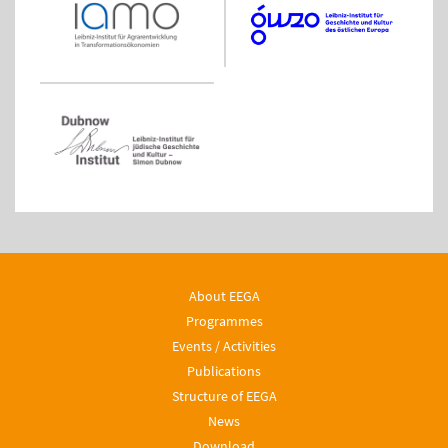
About EEGA
Programmes
Events / Activities
Publications
Structure of EEGA
News
Download