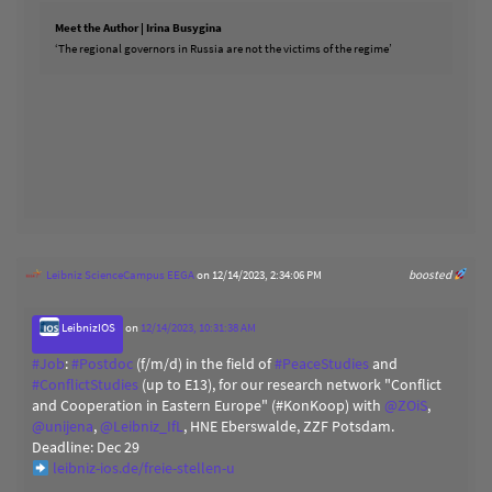
Meet the Author | Irina Busygina
‘The regional governors in Russia are not the victims of the regime’
Leibniz ScienceCampus EEGA
on 12/14/2023, 2:34:06 PM
boosted
LeibnizIOS
on
12/14/2023, 10:31:38 AM
#
Job
:
#
Postdoc
(f/m/d) in the field of
#
PeaceStudies
and
#
ConflictStudies
(up to E13), for our research network "Conflict
and Cooperation in Eastern Europe" (#KonKoop) with
@
ZOiS
,
@
unijena
,
@
Leibniz_IfL
, HNE Eberswalde, ZZF Potsdam.
Deadline: Dec 29
leibniz-ios.de/freie-stellen-u