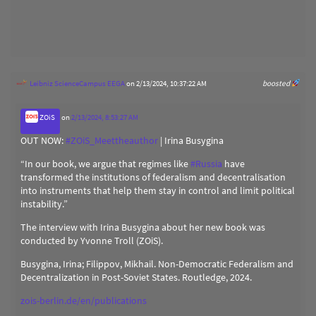
Leibniz ScienceCampus EEGA
on 2/13/2024, 10:37:22 AM
boosted
ZOiS
on
2/13/2024, 8:53:27 AM
OUT NOW:
#
ZOiS_Meettheauthor
| Irina Busygina
“In our book, we argue that regimes like
#
Russia
have
transformed the institutions of federalism and decentralisation
into instruments that help them stay in control and limit political
instability.”
The interview with Irina Busygina about her new book was
conducted by Yvonne Troll (ZOiS).
Busygina, Irina; Filippov, Mikhail. Non-Democratic Federalism and
Decentralization in Post-Soviet States. Routledge, 2024.
zois-berlin.de/en/publications