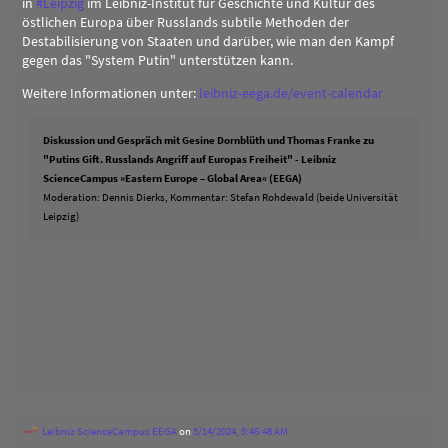
in
#
Leipzig
im Leibniz-Institut für Geschichte und Kultur des
östlichen Europa über Russlands subtile Methoden der
Destabilisierung von Staaten und darüber, wie man den Kampf
gegen das "System Putin" unterstützen kann.
Weitere Informationen unter:
leibniz-eega.de/event-calendar
Diskussion und Gespräch mit Gesine Dornblüth und Thomas Franke zu
"Putins Gift. Russlands Angriff auf Europas Freiheit" - Leibniz
ScienceCampus »Eastern Europe – Global Area« (EEGA)
Moderation: Dennis Dierks, Kommentar: Stefan Rohdewald (beide Universität
Leipzig)
Leibniz ScienceCampus EEGA
on
5/14/2024, 5:46:48 AM