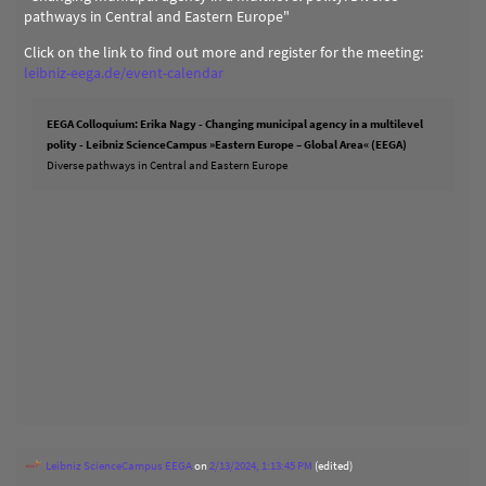
pathways in Central and Eastern Europe"
Click on the link to find out more and register for the meeting:
leibniz-eega.de/event-calendar
EEGA Colloquium: Erika Nagy - Changing municipal agency in a multilevel
polity - Leibniz ScienceCampus »Eastern Europe – Global Area« (EEGA)
Diverse pathways in Central and Eastern Europe
Leibniz ScienceCampus EEGA
on
2/13/2024, 1:13:45 PM
(edited)