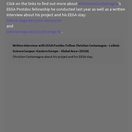
Click on the links to find out more about
#
ChristianCostamagna
's
EEGA Postdoc fellowship he conducted last year as well as a written
interview about his project and his EEGA stay:
leibniz-eega.de/open-access/wr
and
leibniz-eega.de/people/eega-fe
.
Written Interview with EEGA Postdoc Fellow Christian Costamagna - Leibniz
ScienceCampus »Eastern Europe – Global Area« (EEGA)
Christian Costamagna about his project and his EEGA stay.