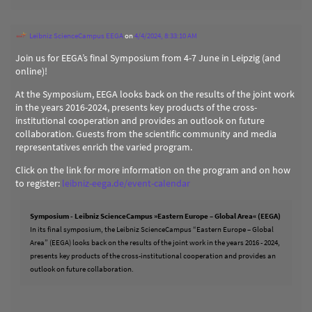
Leibniz ScienceCampus EEGA
on
4/4/2024, 8:33:10 AM
Join us for EEGA’s final Symposium from 4-7 June in Leipzig (and
online)!
At the Symposium, EEGA looks back on the results of the joint work
in the years 2016-2024, presents key products of the cross-
institutional cooperation and provides an outlook on future
collaboration. Guests from the scientific community and media
representatives enrich the varied program.
Click on the link for more information on the program and on how
to register:
leibniz-eega.de/event-calendar
Symposium - Leibniz ScienceCampus »Eastern Europe – Global Area« (EEGA)
In its final symposium, the Leibniz ScienceCampus “Eastern Europe – Global
Area” (EEGA) looks back on the results of the joint work in the years 2016 - 2024,
presents key products of the cross-institutional cooperation and provides an
outlook on future collaboration.